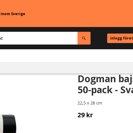
r inom Sverige
inlogg före
Dogman baj
50-pack - Sv
22,5 x 28 cm
29
kr