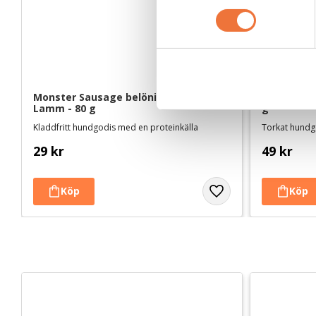
m
t
y
c
k
e
Monster Sausage belöningsgodis 
4Dogs Belö
Lamm - 80 g
g
s
Kladdfritt hundgodis med en proteinkälla
Torkat hundgo
v
a
29
kr
49
kr
l