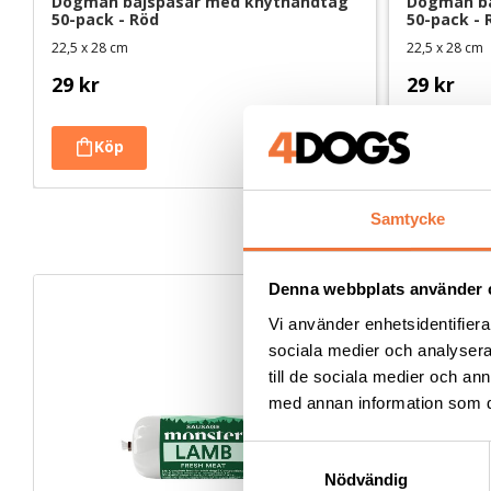
Dogman bajspåsar med knythandtag 
Dogman ba
50-pack - Röd
50-pack - 
22,5 x 28 cm
22,5 x 28 cm
29
kr
29
kr
Samtycke
Denna webbplats använder 
Vi använder enhetsidentifierar
sociala medier och analysera 
till de sociala medier och a
med annan information som du 
S
Nödvändig
a