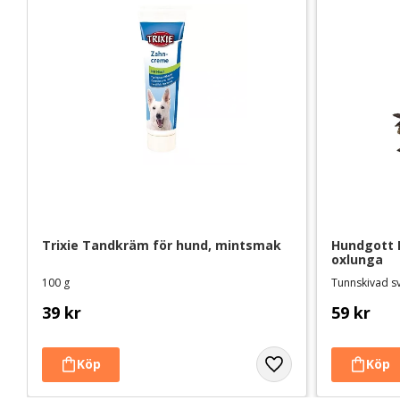
Trixie Tandkräm för hund, mintsmak
Hundgott N
oxlunga
100 g
Tunnskivad s
39
kr
59
kr