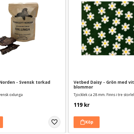
orden - Svensk torkad 
Vetbed Daisy - Grön med vit
blommor
vensk oxlunga
Tjocklek ca 28 mm. Finns i tre storl
119
kr