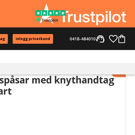
support_agent
Favorite
Kundvag
0418-484010
tag
inlogg privatkund
Lägg til
spåsar med knythandtag
art