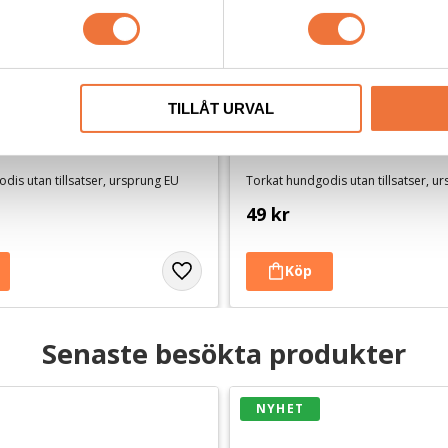
TILLÅT URVAL
ningsgodis Vildsvin ca 100 
4Dogs Belöningsgodis Lamm
dis utan tillsatser, ursprung EU
Torkat hundgodis utan tillsatser, u
49
kr
Senaste besökta produkter
NYHET