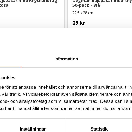
jspåsar med knythandtag 
Dogman bajspåsar med kny
Rosa
50-pack - Blå
22,5 x 28 cm
29
kr
Information
Andra köpte även
cookies
e för att anpassa innehållet och annonserna till användarna, tillh
vår trafik. Vi vidarebefordrar även sådana identifierare och anna
nnons- och analysföretag som vi samarbetar med. Dessa kan i sin
har tillhandahållit eller som de har samlat in när du har använt 
Inställningar
Statistik