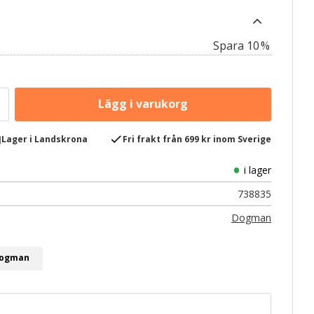
10
%
e
check
Lager i Landskrona
Fri frakt från 699 kr inom Sverige
i lager
738835
Dogman
 Dogman