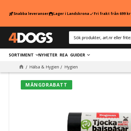
Snabba leveranser
Lager i Landskrona
Fri frakt från 699 k
rocket_launch
warehouse
check
SORTIMENT
NYHETER
REA
GUIDER
Hälsa & Hygien
Hygien
MÄNGDRABATT