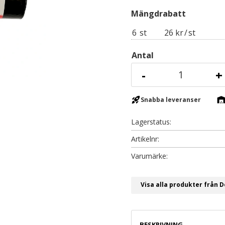
6
st
26 kr
/
st
Antal
-
+
rocket_launch
warehous
Snabba leveranser
Lagerstatus
Artikelnr
Visa alla produkter från