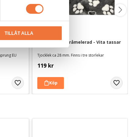
TILLÅT ALLA
 ca 100 g
Vetbed Kelly Gråmelerad - Vita tassar
rsprung EU
Tjocklek ca 28 mm. Finns i tre storlekar
119
kr