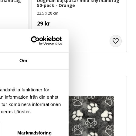
thandtag 
Dogman bajspåsar med knythandtag 
50-pack - Orange
22,5 x 28 cm
29
kr
Om
andahålla funktioner för
n information från din enhet
 tur kombinera informationen
deras tjänster.
Marknadsföring