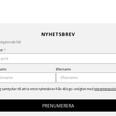
NYHETSBREV
igatoriskt fält
st
*
namn
Efternamn
g samtycker till att ta emot nyhetsbrev från 4Dogs i enlighet med
integritetspoli
PRENUMERERA