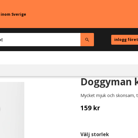
r inom Sverige
inlogg före
Doggyman k
Mycket mjuk och skonsam, tr
159
kr
Välj storlek