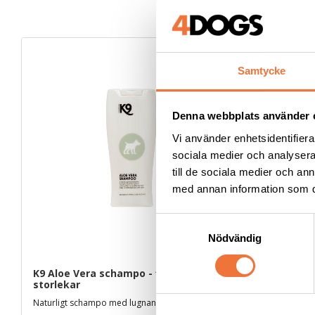
Samtycke
Denna webbplats använder 
Vi använder enhetsidentifierar
sociala medier och analysera 
till de sociala medier och a
med annan information som du 
S
Nödvändig
a
m
t
K9 Aloe Vera schampo - finns i fyra 
K9 Aloe Ver
storlekar
storlekar
y
Naturligt schampo med lugnande effekt
Drygt balsam
c