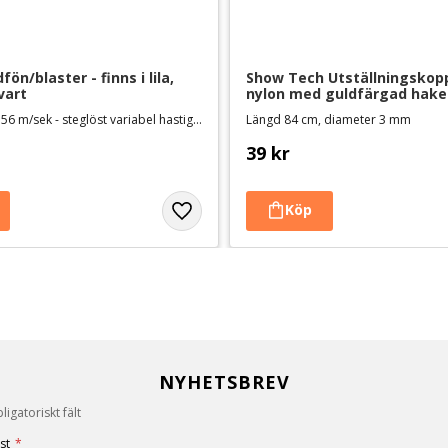
ön/blaster - finns i lila, 
Show Tech Utställningskopp
vart
nylon med guldfärgad hake
Maxhastighet 56 m/sek - steglöst variabel hastighet och tillsatt värme
Längd 84 cm, diameter 3 mm
39
kr
NYHETSBREV
igatoriskt fält
st
*