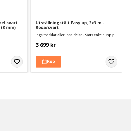
el svart 
Utställningstält Easy up, 3x3 m - 
 (3 mm)
Rosa/svart
Inga trösklar eller lösa delar - Sätts enkelt upp på några minuter
3 699
kr