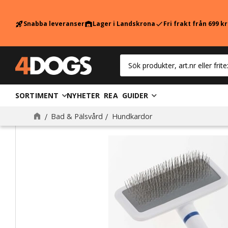
Snabba leveranser
Lager i Landskrona
Fri frakt från 699 k
rocket_launch
warehouse
check
SORTIMENT
NYHETER
REA
GUIDER
Bad & Pälsvård
Hundkardor