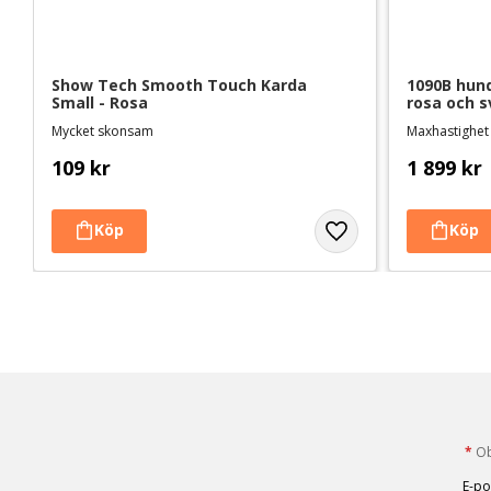
Show Tech Smooth Touch Karda 
1090B hundf
Small - Rosa
rosa och s
Mycket skonsam
109
kr
1 899
kr
*
Obl
E-po