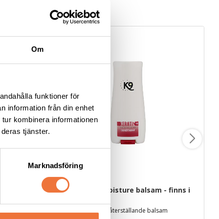
Om
andahålla funktioner för
n information från din enhet
 tur kombinera informationen
deras tjänster.
Marknadsföring
K9 Keratin+ Moisture balsam - finns i 
0 ml
tre storlekar
Rengör, smörjer och rostskyddar skären. Mild lukt och svensktillverkad
Återfuktande och återställande balsam