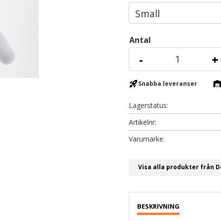
Antal
-
+
rocket_launch
warehous
Snabba leveranser
Lagerstatus
Artikelnr
Visa alla produkter från