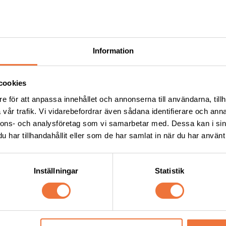
Andra köpte även
Information
cookies
e för att anpassa innehållet och annonserna till användarna, tillh
vår trafik. Vi vidarebefordrar även sådana identifierare och anna
nnons- och analysföretag som vi samarbetar med. Dessa kan i sin
har tillhandahållit eller som de har samlat in när du har använt 
Inställningar
Statistik
a balsam - finns i fyra 
Trimmercide Blade Care 
Rengöringsvätska - burk 50
 med antistateffekt