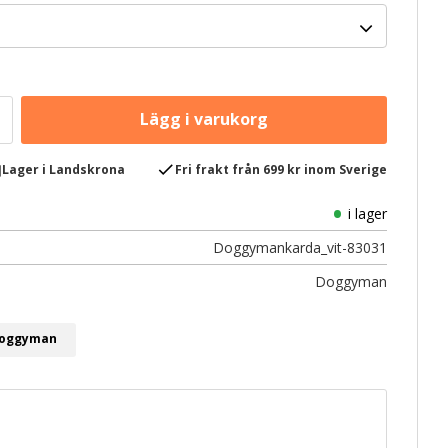
e
check
Lager i Landskrona
Fri frakt från 699 kr inom Sverige
i lager
Doggymankarda_vit-83031
Doggyman
 Doggyman