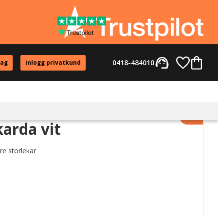
support_agent
Favorite
Kundvag
0418-484010
tag
inlogg privatkund
Lägg til
arda vit
e storlekar