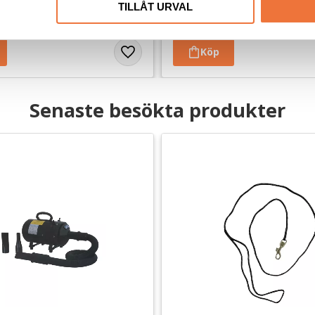
TILLÅT URVAL
169
kr
Senaste besökta produkter