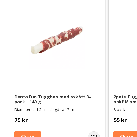
Denta Fun Tuggben med oxkött 3-
2pets Tug
pack - 140 g
ankfilé sm
Diameter ca 1,5 cm, längd ca 17 cm
8-pack
79
kr
55
kr