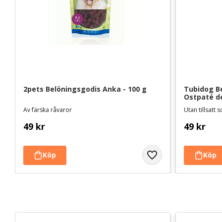
2pets Belöningsgodis Anka - 100 g
Tubidog Be
Ostpaté d
Av färska råvaror
49
kr
49
kr