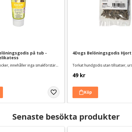
löningsgodis på tub - 
4Dogs Belöningsgodis Hjort
elikatess
Utan tillsatt socker, innehåller inga smakförstärkare eller färgämnen
Torkat hundgodis utan tillsatser, u
49
kr
Senaste besökta produkter