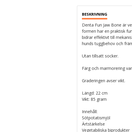
Denta Fun Jaw Bone är veg
formen har en praktisk fun
bidrar effektivt till mekan
hunds tuggbehov och främ
Utan tillsatt socker.
Färg och marmorering vari
Graderingen avser vikt.
Längd: 22 cm
Vikt: 85 gram
Innehåll:
Sötpotatismjöl
Ärtstärkelse
Vegetabiliska biprodukter