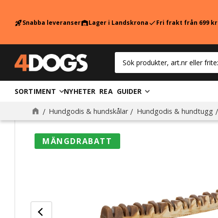
Snabba leveranser
Lager i Landskrona
Fri frakt från 699 k
rocket_launch
warehouse
check
SORTIMENT
NYHETER
REA
GUIDER
Hundgodis & hundskålar
Hundgodis & hundtugg
MÄNGDRABATT