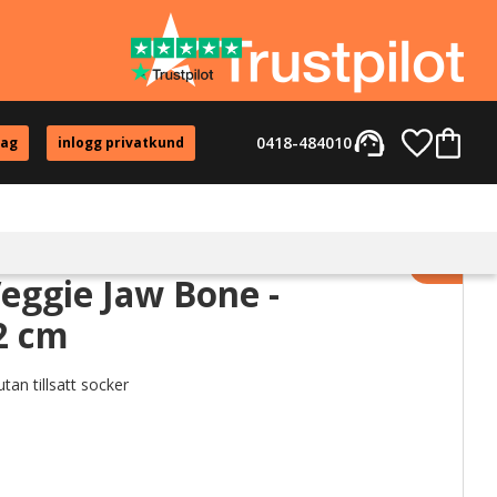
support_agent
Favorite
Kundvag
0418-484010
tag
inlogg privatkund
Lägg til
eggie Jaw Bone -
2 cm
utan tillsatt socker