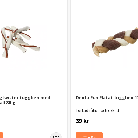
gtwister tuggben med 
Denta Fun Flätat tuggben 1
all 80 g
Torkad råhud och oxkött
39
kr