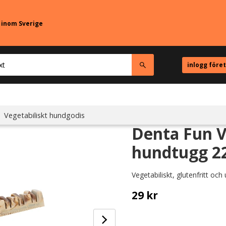
r inom Sverige
inlogg före
Vegetabiliskt hundgodis
Denta Fun V
hundtugg 2
Vegetabiliskt, glutenfritt och 
29
kr