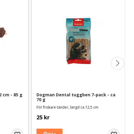
2 cm - 85 g
Dogman Dental tuggben 7-pack - ca 
70 g
För friskare tänder, längd ca 12,5 cm
25
kr