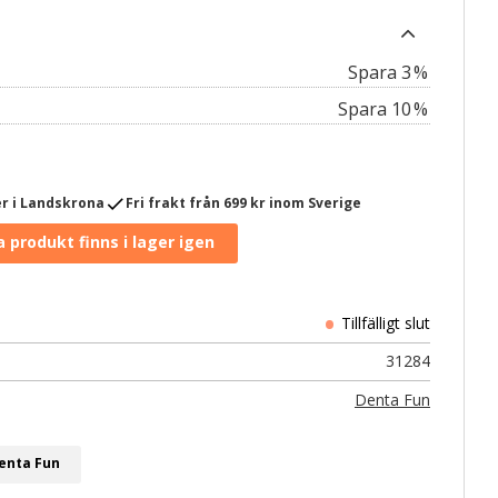
3
%
10
%
check
r i Landskrona
Fri frakt från 699 kr inom Sverige
31284
Denta Fun
Denta Fun