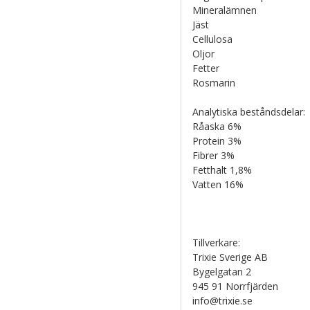
Mineralämnen
Jäst
Cellulosa
Oljor
Fetter
Rosmarin
Analytiska beståndsdelar:
Råaska 6%
Protein 3%
Fibrer 3%
Fetthalt 1,8%
Vatten 16%
Tillverkare:
Trixie Sverige AB
Bygelgatan 2
945 91 Norrfjärden
info@trixie.se