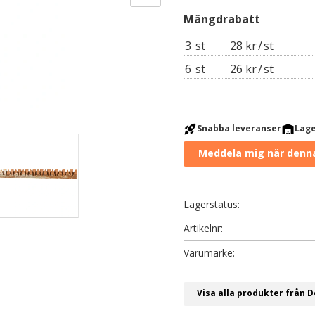
3
st
28 kr
/
st
6
st
26 kr
/
st
rocket_launch
warehouse
Snabba leveranser
Lage
Lagerstatus
Artikelnr
Visa alla produkter från 