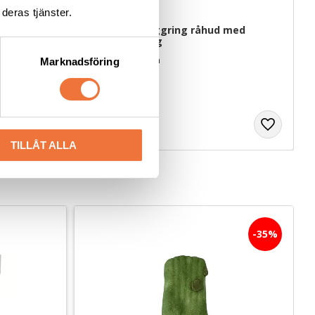
deras tjänster.
2 cm - 30 g
Denta Fun Tuggring råhud med 
nötkött - 110 g
Diameter ca 10 cm
Marknadsföring
59
kr
TILLÅT ALLA
35
%