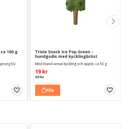
 ca 100 g
Trixie Snack Ice Pop Green - 
hundgodis med kycklingbröst
rsprung EU
Med bland annat kyckling och äpple, ca 55 g
19
kr
29
kr