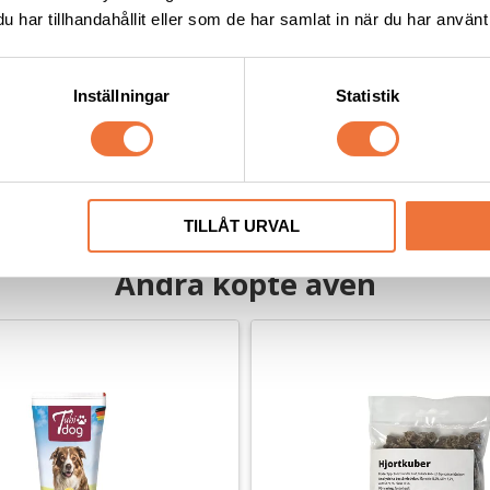
har tillhandahållit eller som de har samlat in när du har använt 
Kanelbulle - hundtugg av 
Denta Fun Flätat tuggben 1
 ankkött
erdrag av ankkött
Torkad råhud och oxkött
Inställningar
Statistik
15
kr
TILLÅT URVAL
Andra köpte även