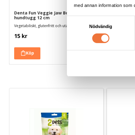
med annan information som du 
Denta Fun Veggie Jaw Bone - 
Denta Fun 
hundtugg 12 cm
råhud och
S
Vegetabiliskt, glutenfritt och utan tillsatt socker
Råhud med öv
Nödvändig
a
m
15
kr
35
kr
t
y
c
k
e
s
v
a
l