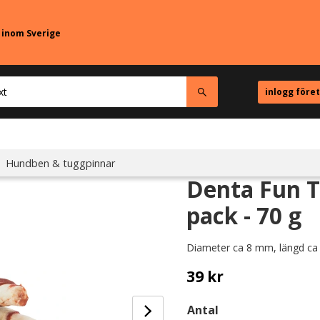
r inom Sverige
inlogg före
Hundben & tuggpinnar
Denta Fun T
pack - 70 g
Diameter ca 8 mm, längd ca
39
kr
Antal