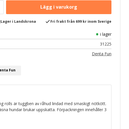
e
check
Lager i Landskrona
Fri frakt från 699 kr inom Sverige
i lager
31225
Denta Fun
Denta Fun
 rolls är tuggben av råhud lindad med smaskigt nötkött.
sna hundar brukar uppskatta. Förpackningen innehåller 3