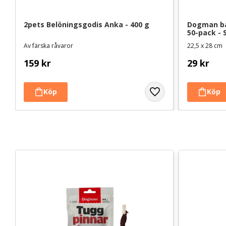
2pets Belöningsgodis Anka - 400 g
Dogman ba
50-pack - 
Av färska råvaror
22,5 x 28 cm
159
kr
29
kr