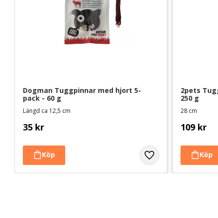
Dogman Tuggpinnar med hjort 5-
2pets Tugg
pack - 60 g
250 g
Längd ca 12,5 cm
28 cm
35
kr
109
kr