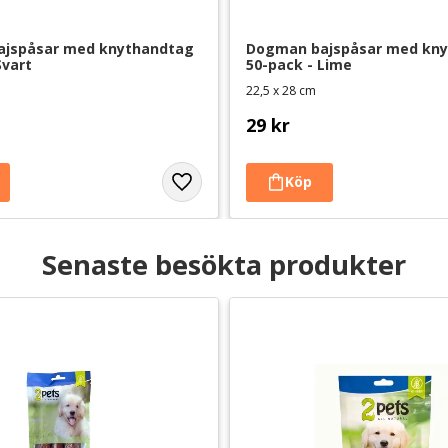
jspåsar med knythandtag 
Dogman bajspåsar med kny
Svart
50-pack - Lime
22,5 x 28 cm
29
kr
Senaste besökta produkter