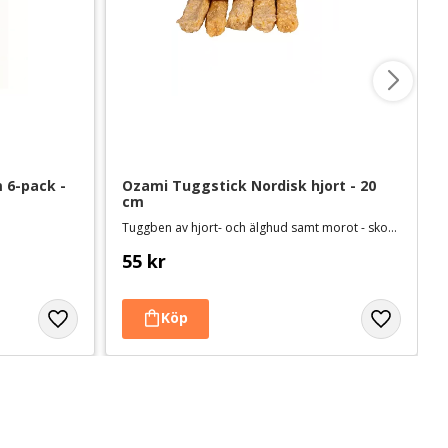
6-pack - 
Ozami Tuggstick Nordisk hjort - 20 
cm
Tuggben av hjort- och älghud samt morot - skonsamt för magen
55
kr