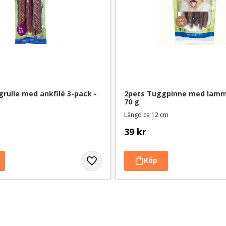
rulle med ankfilé 3-pack - 
2pets Tuggpinne med lamm 
70 g
Längd ca 12 cm
39
kr