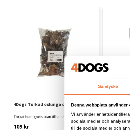
Samtycke
4Dogs Torkad oxlunga ca 500 g
4Dogs Tork
Denna webbplats använder 
Vi använder enhetsidentifierar
Torkat hundgodis utan tillsatser, ursprung EU
Torkat hundgo
sociala medier och analysera 
109
kr
109
kr
till de sociala medier och a