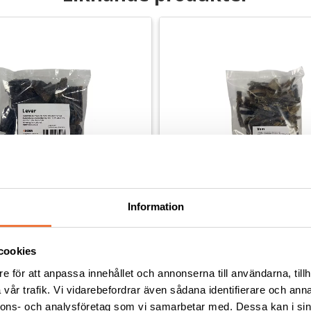
Information
ad nötlever ca 500 g
4Dogs Torkad vom ca 500 g
cookies
e för att anpassa innehållet och annonserna till användarna, tillh
dis utan tillsatser, ursprung EU
Torkat hundgodis utan tillsatser, u
vår trafik. Vi vidarebefordrar även sådana identifierare och anna
109
kr
nnons- och analysföretag som vi samarbetar med. Dessa kan i sin