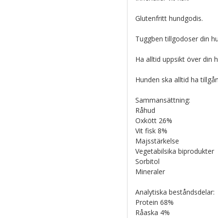
Glutenfritt hundgodis.
Tuggben tillgodoser din h
Ha alltid uppsikt över din
Hunden ska alltid ha tillgång
Sammansättning:
Råhud
Oxkött 26%
Vit fisk 8%
Majsstärkelse
Vegetabilsika biprodukter
Sorbitol
Mineraler
Analytiska beståndsdelar:
Protein 68%
Råaska 4%