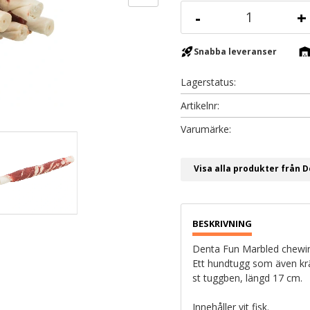
-
+
rocket_launch
warehous
Snabba leveranser
Lagerstatus
Artikelnr
Visa alla produkter från 
Denta Fun Marbled chewing
Ett hundtugg som även krä
st tuggben, längd 17 cm.
Innehåller vit fisk.