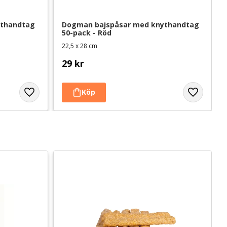
thandtag 
Dogman bajspåsar med knythandtag 
50-pack - Röd
22,5 x 28 cm
29
kr