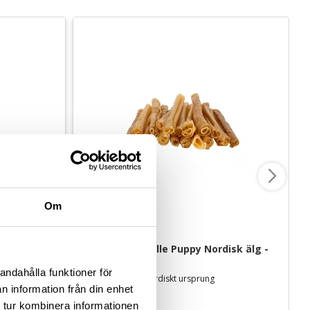
Om
Ozami Tuggrulle Puppy Nordisk älg - 
18 cm
andahålla funktioner för
rsprung EU
Äkta älghud av nordiskt ursprung
n information från din enhet
55
kr
 tur kombinera informationen