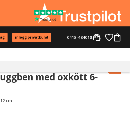
support_agent
Favorite
Kundvag
0418-484010
tag
inlogg privatkund
Lägg til
uggben med oxkött 6-
 12 cm