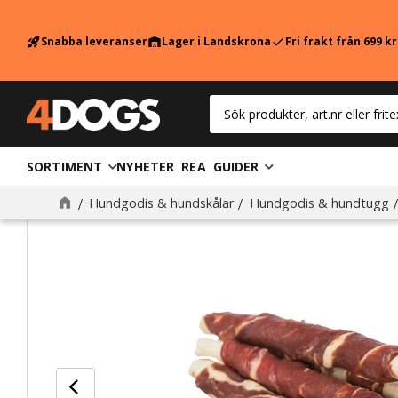
Snabba leveranser
Lager i Landskrona
Fri frakt från 699 k
rocket_launch
warehouse
check
SORTIMENT
NYHETER
REA
GUIDER
Hundgodis & hundskålar
Hundgodis & hundtugg