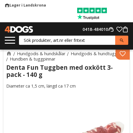
Lager i Landskrona
warehouse
Meny
Favor
0418-484010
support_agent
Kund
Hundgodis & hundskålar
Hundgodis & hundtugg
Lägg 
Hundben & tuggpinnar
Denta Fun Tuggben med oxkött 3-
pack - 140 g
Diameter ca 1,5 cm, längd ca 17 cm