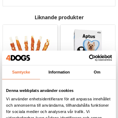
Liknande produkter
Samtycke
Information
Om
2pets Tuggpinne med 
Aptus Bucadog 
kycklingfilé 30-pack - 
tuggbitar Small - 224 g
Denna webbplats använder cookies
400 g
Längd ca 12 cm
Tuggben berikade med tandvänliga enzymer
Vi använder enhetsidentifierare för att anpassa innehållet
179
kr
139
kr
och annonserna till användarna, tillhandahålla funktioner
för sociala medier och analysera vår trafik. Vi
vidarebefordrar även sådana identifierare och annan