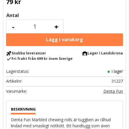
79
kr
Antal
-
+
rocket_launch
warehouse
Snabba leveranser
Lager i Landskrona
check
Fri frakt från 699 kr inom Sverige
Lagerstatus
i lager
Artikelnr
31227
Denta Fun
Denta Fun Marbled chewing rolls är tuggben av råhud
lindad med smaskigt nötkött. Ett hundtugg som även