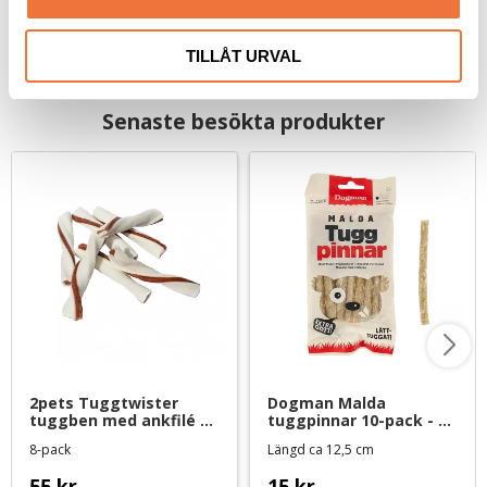
TILLÅT URVAL
Senaste besökta produkter
2pets Tuggtwister 
Dogman Malda 
tuggben med ankfilé 
tuggpinnar 10-pack - 
small 80 g
90 g
8-pack
Längd ca 12,5 cm
55
kr
15
kr