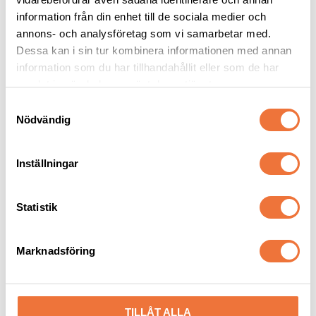
information från din enhet till de sociala medier och
annons- och analysföretag som vi samarbetar med.
Dessa kan i sin tur kombinera informationen med annan
Andra köpte även
information som du har tillhandahållit eller som de har
samlat in när du har använt deras tjänster.
S
Nödvändig
a
m
t
Inställningar
y
c
k
Statistik
e
s
4Dogs Belöningsgodis 
Dogman bajspåsar 
Marknadsföring
Fasan ca 100 g
med knythandtag 50-
v
pack - Blå
a
Torkat hundgodis utan tillsatser, ursprung EU
22,5 x 28 cm
l
49
kr
29
kr
TILLÅT ALLA