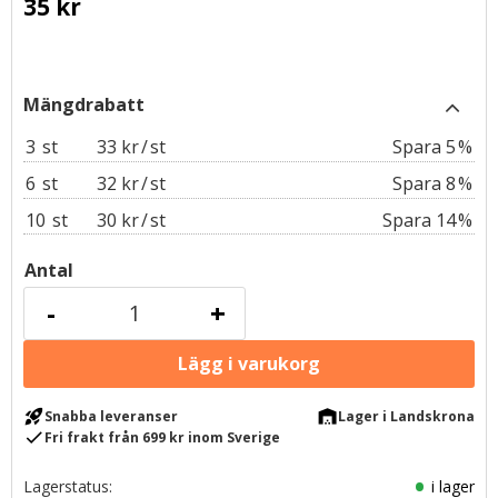
35
kr
3
st
33 kr
/
st
5
%
6
st
32 kr
/
st
8
%
10
st
30 kr
/
st
14
%
Antal
-
+
rocket_launch
warehouse
Snabba leveranser
Lager i Landskrona
check
Fri frakt från 699 kr inom Sverige
Lagerstatus
i lager