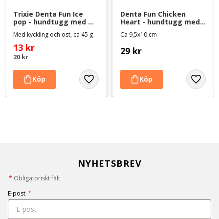
Trixie Denta Fun Ice 
Denta Fun Chicken 
pop - hundtugg med 
Heart - hundtugg med 
kyckling och ost
torkad kyckling 70 g
Med kyckling och ost, ca 45 g
Ca 9,5x10 cm
13
kr
29
kr
20
kr
NYHETSBREV
*
Obligatoriskt fält
E-post
*