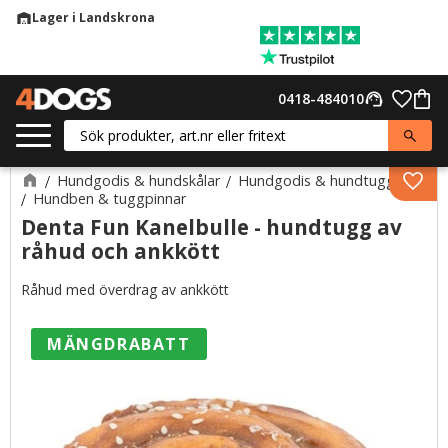
Lager i Landskrona
warehouse
Meny
Favor
0418-484010
support_agent
Kund
Hundgodis & hundskålar
Hundgodis & hundtugg
Lägg 
Hundben & tuggpinnar
Denta Fun Kanelbulle - hundtugg av
råhud och ankkött
Råhud med överdrag av ankkött
MÄNGDRABATT