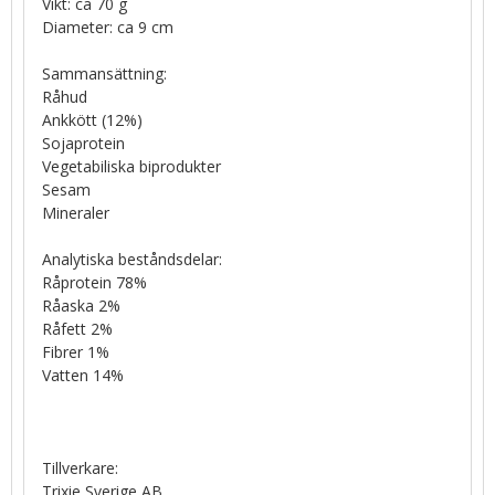
Vikt: ca 70 g
Diameter: ca 9 cm
Sammansättning:
Råhud
Ankkött (12%)
Sojaprotein
Vegetabiliska biprodukter
Sesam
Mineraler
Analytiska beståndsdelar:
Råprotein 78%
Råaska 2%
Råfett 2%
Fibrer 1%
Vatten 14%
Tillverkare:
Trixie Sverige AB