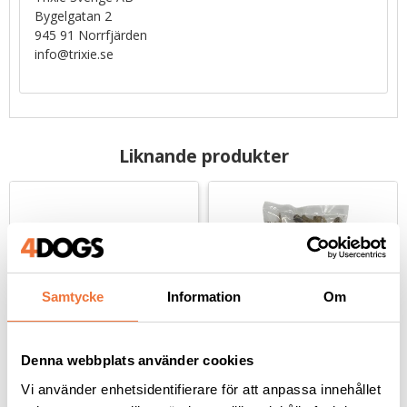
Bygelgatan 2
945 91 Norrfjärden
info@trixie.se
Liknande produkter
Samtycke
Information
Om
Denna webbplats använder cookies
Vi använder enhetsidentifierare för att anpassa innehållet
Denta Fun Flätat 
4Dogs Torkade 
tuggben 12 cm - 30 g
kycklingfötter ca 500 g