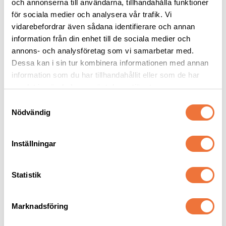
och annonserna till användarna, tillhandahålla funktioner
Torkad råhud och oxkött
Torkat hundgodis utan tillsatser, ursprung EU
för sociala medier och analysera vår trafik. Vi
vidarebefordrar även sådana identifierare och annan
15
kr
89
kr
information från din enhet till de sociala medier och
annons- och analysföretag som vi samarbetar med.
Dessa kan i sin tur kombinera informationen med annan
information som du har tillhandahållit eller som de har
samlat in när du har använt deras tjänster.
Andra köpte även
S
Nödvändig
a
m
35
%
t
Inställningar
y
c
k
Statistik
e
s
Marknadsföring
v
a