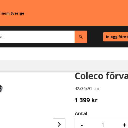
r inom Sverige
inlogg före
Coleco förv
42x36x91 cm
1 399
kr
Antal
-
+