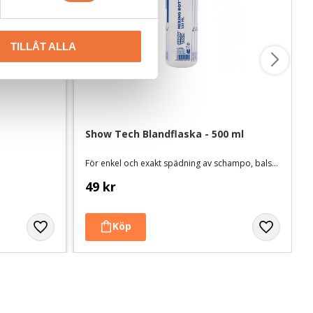
TILLÅT ALLA
Show Tech Blandflaska - 500 ml
För enkel och exakt spädning av schampo, balsam mm.
49
kr