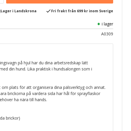
e
check
Lager i Landskrona
Fri frakt från 699 kr inom Sverige
i lager
A0309
ngsvagn på hjul har du dina arbetsredskap lätt
r med din hund. Lika praktisk i hundsalongen som i
tt om plats för att organisera dina pälsverktyg och annat.
ra brickorna på vardera sida har hål för sprayflaskor
höver ha nära till hands.
da brickor)