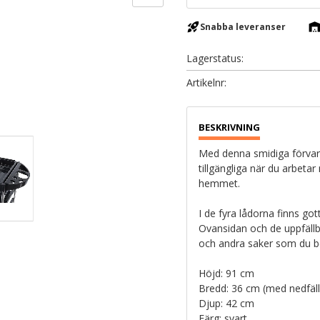
rocket_launch
warehous
Snabba leveranser
Lagerstatus
Artikelnr
Med denna smidiga förvari
tillgängliga när du arbeta
hemmet.
I de fyra lådorna finns go
Ovansidan och de uppfällba
och andra saker som du be
Höjd: 91 cm
Bredd: 36 cm (med nedfäll
Djup: 42 cm
Färg: svart