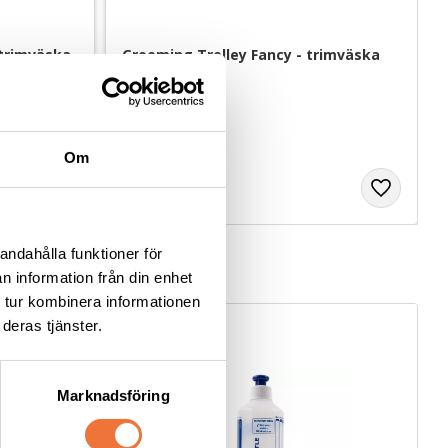
trimväska 
Grooming Trolley Fancy - trimväska 
på hjul
36x22x39 cm
995
kr
Om
andahålla funktioner för
n information från din enhet
 tur kombinera informationen
deras tjänster.
Marknadsföring