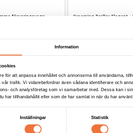
mma förvaringsvagn
Grooming Trolley Elegant - 
på hjul
6 cm
34x24x51,5 cm, lås
1 499
kr
Information
cookies
e för att anpassa innehållet och annonserna till användarna, tillh
Senaste besökta produkter
vår trafik. Vi vidarebefordrar även sådana identifierare och anna
nnons- och analysföretag som vi samarbetar med. Dessa kan i sin
har tillhandahållit eller som de har samlat in när du har använt 
Inställningar
Statistik