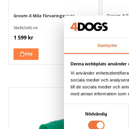
Groom-X Mila förvaringsvagn
Groom-X E
36x36,5x92 cm
44,5x40,5x8
1 599
kr
1 499
kr
Samtycke
Denna webbplats använder 
Vi använder enhetsidentifierar
sociala medier och analysera 
till de sociala medier och a
med annan information som du 
S
Nödvändig
a
m
t