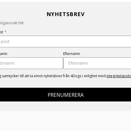
NYHETSBREV
igatoriskt fält
st
*
namn
Efternamn
g samtycker till att ta emot nyhetsbrev från 4Dogs i enlighet med
integritetspoli
PRENUMERERA