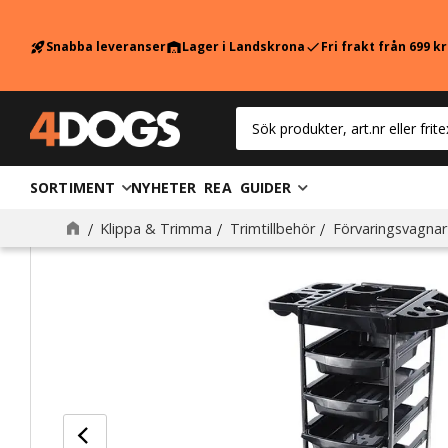
Snabba leveranser
Lager i Landskrona
Fri frakt från 699 k
rocket_launch
warehouse
check
SORTIMENT
NYHETER
REA
GUIDER
Klippa & Trimma
Trimtillbehör
Förvaringsvagnar