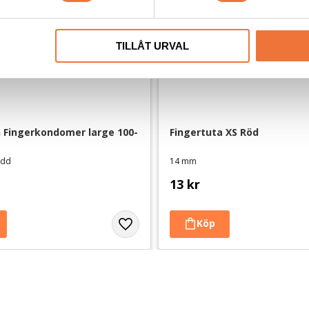
TILLÅT URVAL
 Fingerkondomer large 100-
Fingertuta XS Röd
ydd
14 mm
13
kr