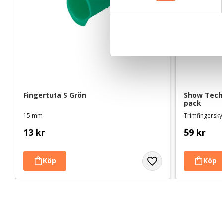
y
c
k
e
s
v
a
l
Fingertuta S Grön
Show Tech
pack
15 mm
Trimfingersk
13
kr
59
kr