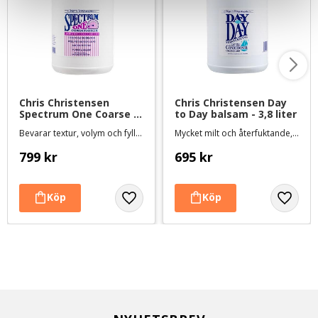
Chris Christensen 
Chris Christensen Day 
Spectrum One Coarse 
to Day balsam - 3,8 liter
& Rough Coat balsam - 
Bevarar textur, volym och fyllighet
Mycket milt och återfuktande, för torr eller skadad päls och känslig hud
3,8 liter
799
kr
695
kr