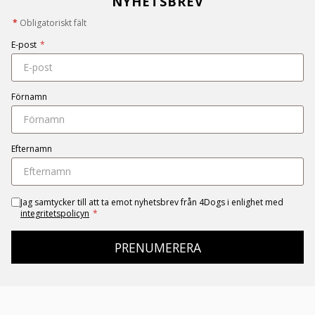
NYHETSBREV
*
Obligatoriskt fält
E-post
*
Förnamn
Efternamn
Jag samtycker till att ta emot nyhetsbrev från 4Dogs i enlighet med
integritetspolicyn
*
PRENUMERERA