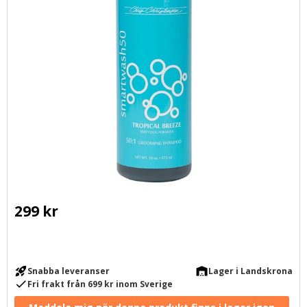
299
kr
rocket_launch
warehouse
Snabba leveranser
Lager i Landskrona
check
Fri frakt från 699 kr inom Sverige