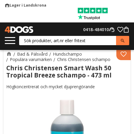
Lager i Landskrona
warehouse
Meny
Favor
0418-484010
support_agent
Kund
Bad & Pälsvård
Hundschampo
Lägg 
Populära varumärken
Chris Christensen schampo
Chris Christensen Smart Wash 50
Tropical Breeze schampo - 473 ml
Högkoncentrerat och mycket djuprengörande