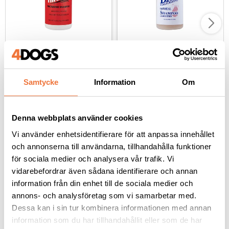
Chris Christensen Thick 
Chris Christensen Day 
N Thicker schampo - 
to Day Moisturizing 
473 ml
schampo - 473 ml
Hundschampo som ger pälsen volym och fyllighet
Mycket milt med kolloidalt havremjöl
Samtycke
Information
Om
399
kr
279
kr
Denna webbplats använder cookies
Vi använder enhetsidentifierare för att anpassa innehållet
och annonserna till användarna, tillhandahålla funktioner
Andra köpte även
för sociala medier och analysera vår trafik. Vi
vidarebefordrar även sådana identifierare och annan
information från din enhet till de sociala medier och
annons- och analysföretag som vi samarbetar med.
Dessa kan i sin tur kombinera informationen med annan
information som du har tillhandahållit eller som de har