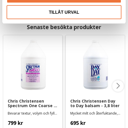
TILLÅT URVAL
Senaste besökta produkter
Chris Christensen 
Chris Christensen Day 
Spectrum One Coarse 
to Day balsam - 3,8 liter
& Rough Coat balsam - 
Bevarar textur, volym och fyllighet
Mycket milt och återfuktande, för torr eller skadad päls och känslig hud
3,8 liter
799
kr
695
kr