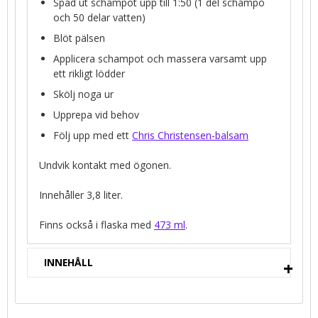
Späd ut schampot upp till 1:50 (1 del schampo
och 50 delar vatten)
Blöt pälsen
Applicera schampot och massera varsamt upp
ett rikligt lödder
Skölj noga ur
Upprepa vid behov
Följ upp med ett
Chris Christensen-balsam
Undvik kontakt med ögonen.
Innehåller 3,8 liter.
Finns också i flaska med
473 ml
.
INNEHÅLL