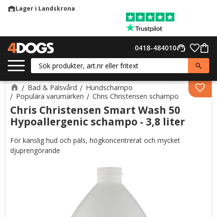
Lager i Landskrona
warehouse
Meny
Favor
0418-484010
support_agent
Kund
Bad & Pälsvård
Hundschampo
Lägg 
Populära varumärken
Chris Christensen schampo
Chris Christensen Smart Wash 50
Hypoallergenic schampo - 3,8 liter
För känslig hud och päls, högkoncentrerat och mycket
djuprengörande