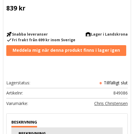
839
kr
rocket_launch
warehouse
Snabba leveranser
Lager i Landskrona
check
Fri frakt från 699 kr inom Sverige
Lagerstatus
Artikelnr
849086
Chris Christensen
BESKRIVNING