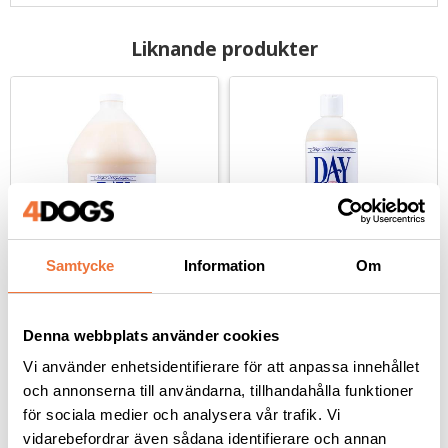
Liknande produkter
Samtycke
Information
Om
Chris Christensen Day 
Chris Christensen Day 
to Day Moisturizing 
to Day Moisturizing 
Denna webbplats använder cookies
schampo - 3,8 liter
schampo - 473 ml
Mycket milt med kolloidalt havremjöl
Mycket milt med kolloidalt havremjöl
Vi använder enhetsidentifierare för att anpassa innehållet
695
kr
279
kr
och annonserna till användarna, tillhandahålla funktioner
för sociala medier och analysera vår trafik. Vi
vidarebefordrar även sådana identifierare och annan