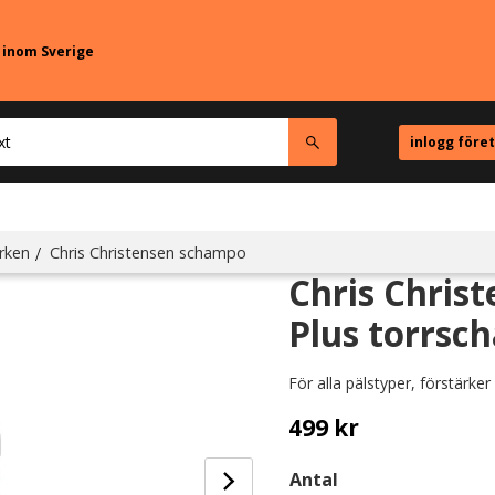
r inom Sverige
inlogg före
rken
Chris Christensen schampo
Chris Christ
Plus torrsch
För alla pälstyper, förstärker 
499
kr
Antal