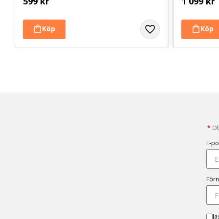
599
kr
1 099
kr
*
Obl
E-po
För
Ja