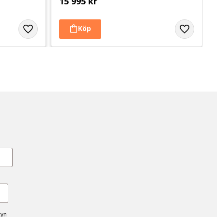
15 995
kr
cyn