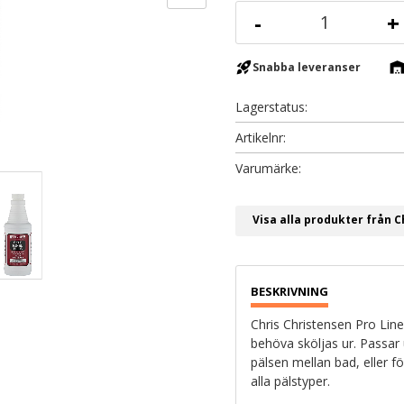
-
+
rocket_launch
warehous
Snabba leveranser
Lagerstatus
Artikelnr
Visa alla produkter från C
Chris Christensen Pro Line
behöva sköljas ur. Passar 
pälsen mellan bad, eller för
alla pälstyper.