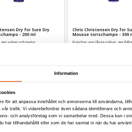
tensen Dry for Sure Dry 
Chris Christensen Dry for Su
schampo - 200 ml
Mousse torrschampo - 300 
 ger volym och textur
Fräschar upp långa pälsar, ger fylli
329
kr
Information
Andra köpte även
cookies
e för att anpassa innehållet och annonserna till användarna, tillh
vår trafik. Vi vidarebefordrar även sådana identifierare och anna
nnons- och analysföretag som vi samarbetar med. Dessa kan i sin
har tillhandahållit eller som de har samlat in när du har använt 