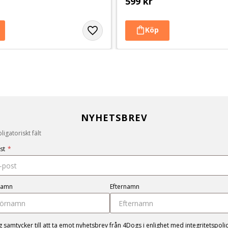
599
kr
NYHETSBREV
igatoriskt fält
st
*
namn
Efternamn
g samtycker till att ta emot nyhetsbrev från 4Dogs i enlighet med
integritetspoli