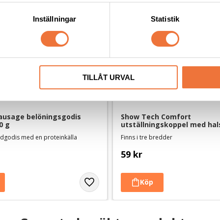
Inställningar
Statistik
TILLÅT URVAL
ausage belöningsgodis 
Show Tech Comfort 
0 g
utställningskoppel med hals
svart
ndgodis med en proteinkälla
Finns i tre bredder
59
kr