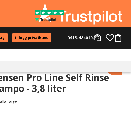
support_agent
Favorite
Kundvag
0418-484010
tag
inlogg privatkund
Lägg til
ensen Pro Line Self Rinse
ampo - 3,8 liter
alla färger