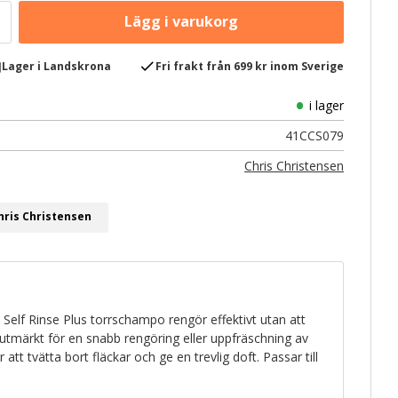
e
check
Lager i Landskrona
Fri frakt från 699 kr inom Sverige
i lager
41CCS079
Chris Christensen
hris Christensen
 Self Rinse Plus torrschampo rengör effektivt utan att
utmärkt för en snabb rengöring eller uppfräschning av
 att tvätta bort fläckar och ge en trevlig doft. Passar till