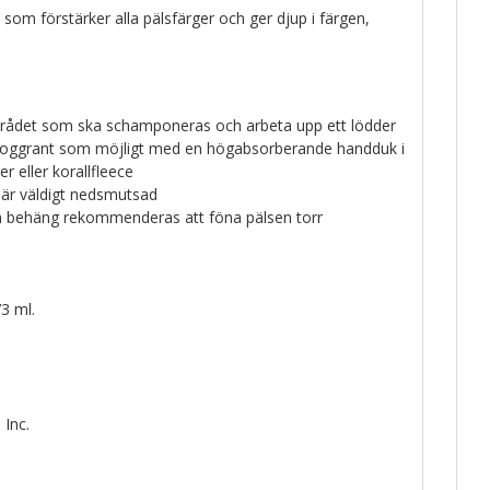
 som förstärker alla pälsfärger och ger djup i färgen,
mrådet som ska schamponeras och arbeta upp ett lödder
oggrant som möjligt med en högabsorberande handduk i
er eller korallfleece
är väldigt nedsmutsad
ch behäng rekommenderas att föna pälsen torr
3 ml.
 Inc.