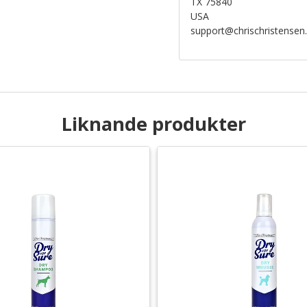
TX 75840
USA
support@chrischristense
Liknande produkter