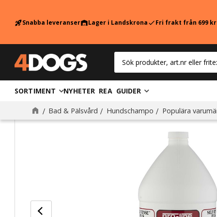
Snabba leveranser
Lager i Landskrona
Fri frakt från 699 k
rocket_launch
warehouse
check
SORTIMENT
NYHETER
REA
GUIDER
Bad & Pälsvård
Hundschampo
Populära varumä