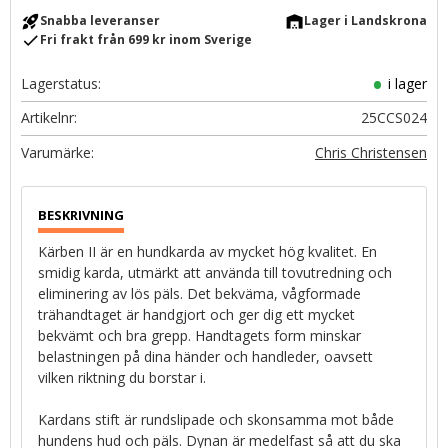
rocket_launch
warehouse
Snabba leveranser
Lager i Landskrona
check
Fri frakt från 699 kr inom Sverige
Lagerstatus
i lager
Artikelnr
25CCS024
Chris Christensen
Kärben II är en hundkarda av mycket hög kvalitet. En
smidig karda, utmärkt att använda till tovutredning och
eliminering av lös päls. Det bekväma, vågformade
trähandtaget är handgjort och ger dig ett mycket
bekvämt och bra grepp. Handtagets form minskar
belastningen på dina händer och handleder, oavsett
vilken riktning du borstar i.
Kardans stift är rundslipade och skonsamma mot både
hundens hud och päls. Dynan är medelfast så att du ska