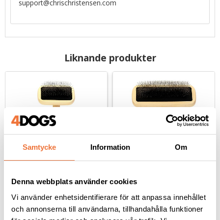
support@chrischristensen.com
Liknande produkter
Samtycke
Information
Om
Denna webbplats använder cookies
Chris Christensen 
Chris Christensen 
Kärben I hundkarda - x-
Kärben III hundkarda - 
Vi använder enhetsidentifierare för att anpassa innehållet
small
medium
För tovutredning och eliminering av lös päls
För tovutredning och eliminering av lös päls
och annonserna till användarna, tillhandahålla funktioner