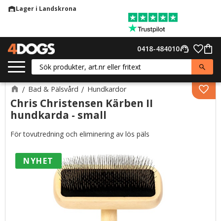
Lager i Landskrona
warehouse
Meny
Favor
0418-484010
support_agent
Kund
Bad & Pälsvård
Hundkardor
Lägg 
Chris Christensen Kärben II
hundkarda - small
För tovutredning och eliminering av lös päls
NYHET