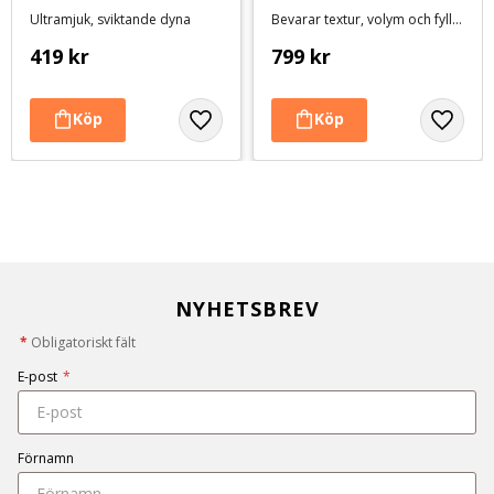
& Rough Coat balsam - 
Ultramjuk, sviktande dyna
Bevarar textur, volym och fyllighet
3,8 liter
419
kr
799
kr
NYHETSBREV
*
Obligatoriskt fält
E-post
*
Förnamn