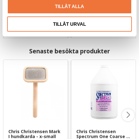
TILLÅT ALLA
499
kr
29
kr
TILLÅT URVAL
Senaste besökta produkter
Chris Christensen Mark 
Chris Christensen 
I hundkarda - x-small
Spectrum One Coarse 