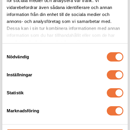
för sociala medier och analysera vår trafik. Vi
559
kr
695
kr
vidarebefordrar även sådana identifierare och annan
information från din enhet till de sociala medier och
annons- och analysföretag som vi samarbetar med.
Dessa kan i sin tur kombinera informationen med annan
information som du har tillhandahållit eller som de har
Andra köpte även
samlat in när du har använt deras tjänster.
S
Nödvändig
a
m
t
Inställningar
y
c
k
Statistik
e
s
Marknadsföring
v
Chris Christensen Ice 
Dogman bajspåsar 
on Ice Ultra Dematting 
med knythandtag 50-
a
balsamspray - 390 ml
pack - Lila
l
Spraybalsam för konditionering, finish och tovutredning
22,5 x 28 cm