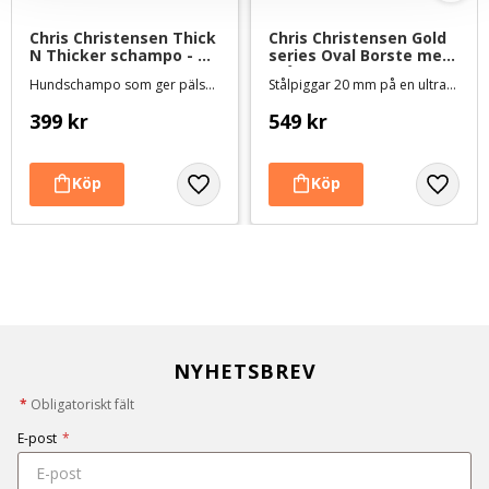
Chris Christensen Thick 
Chris Christensen Gold 
N Thicker schampo - 
series Oval Borste med 
473 ml
stålpiggar - 20 mm
Hundschampo som ger pälsen volym och fyllighet
Stålpiggar 20 mm på en ultramjuk dyna
399
kr
549
kr
NYHETSBREV
*
Obligatoriskt fält
E-post
*