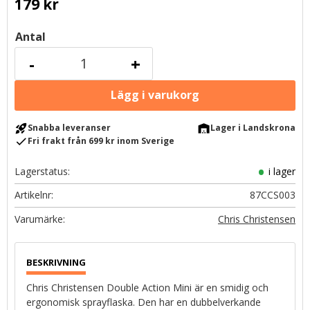
179
kr
Antal
-
+
rocket_launch
warehouse
Snabba leveranser
Lager i Landskrona
check
Fri frakt från 699 kr inom Sverige
Lagerstatus
i lager
Artikelnr
87CCS003
Chris Christensen
Chris Christensen Double Action Mini är en smidig och
ergonomisk sprayflaska. Den har en dubbelverkande