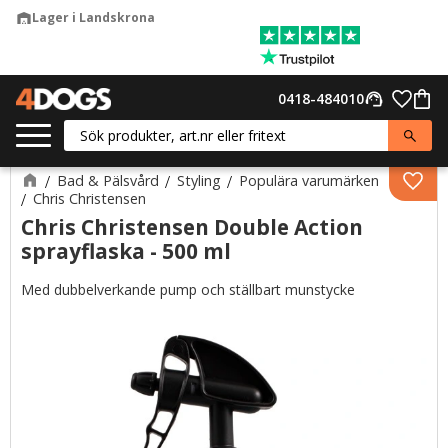
Lager i Landskrona
warehouse
Meny
Favor
0418-484010
support_agent
Kund
Bad & Pälsvård
Styling
Populära varumärken
Lägg 
Chris Christensen
Chris Christensen Double Action
sprayflaska - 500 ml
Med dubbelverkande pump och ställbart munstycke