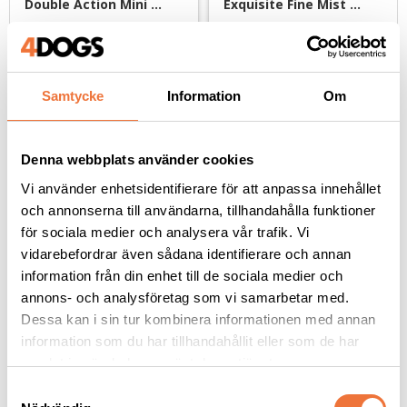
Double Action Mini 
Exquisite Fine Mist 
sprayflaska - 236 ml
sprayflaska 300 ml - lila
Med dubbelverkande pump och ställbart munstycke
Med kontinuerlig mist-spray
169
kr
279
kr
Samtycke
Information
Om
Denna webbplats använder cookies
Andra köpte även
Vi använder enhetsidentifierare för att anpassa innehållet
och annonserna till användarna, tillhandahålla funktioner
för sociala medier och analysera vår trafik. Vi
vidarebefordrar även sådana identifierare och annan
information från din enhet till de sociala medier och
annons- och analysföretag som vi samarbetar med.
Dessa kan i sin tur kombinera informationen med annan
information som du har tillhandahållit eller som de har
samlat in när du har använt deras tjänster.
S