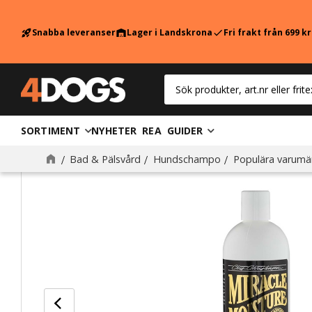
Snabba leveranser
Lager i Landskrona
Fri frakt från 699 k
rocket_launch
warehouse
check
SORTIMENT
NYHETER
REA
GUIDER
Bad & Pälsvård
Hundschampo
Populära varumä