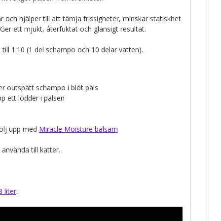
 och hjälper till att tämja frissigheter, minskar statiskhet
er ett mjukt, återfuktat och glansigt resultat.
ill 1:10 (1 del schampo och 10 delar vatten).
ler outspätt schampo i blöt päls
 ett lödder i pälsen
 följ upp med
Miracle Moisture balsam
använda till katter.
8 liter
.