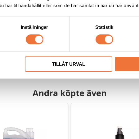
har tillhandahållit eller som de har samlat in när du har använt 
stensen Day to Day 
Chris Christensen Day to Day
Inställningar
Statistik
ng schampo - 3,8 liter
Moisturizing schampo - 473
ed kolloidalt havremjöl
Mycket milt med kolloidalt havremj
279
kr
TILLÅT URVAL
Andra köpte även