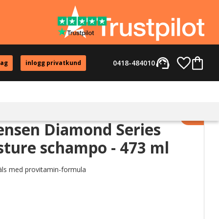
support_agent
Favorite
Kundvag
0418-484010
tag
inlogg privatkund
Lägg til
tensen Diamond Series
sture schampo - 473 ml
päls med provitamin-formula