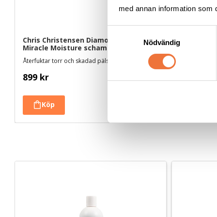
med annan information som du 
S
Chris Christensen Diamond Series 
Chris Chri
Nödvändig
a
Miracle Moisture schampo - 3,8 liter
Moisturizi
m
Återfuktar torr och skadad päls med provitamin-formula
Mycket milt m
t
899
kr
695
kr
y
c
k
e
s
v
a
l