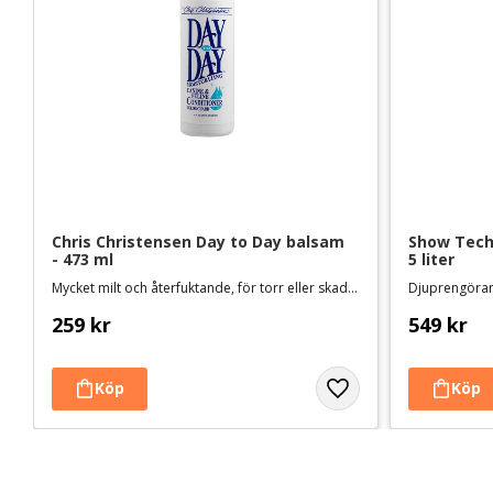
Chris Christensen Day to Day balsam 
Show Tech 
- 473 ml
5 liter
Mycket milt och återfuktande, för torr eller skadad päls och känslig hud
259
kr
549
kr