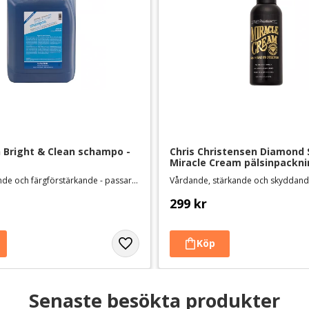
Bright & Clean schampo - 
Chris Christensen Diamond S
Miracle Cream pälsinpackni
Djuprengörande och färgförstärkande - passar alla färger och pälstyper
Vårdande, stärkande och skyddand
299
kr
Senaste besökta produkter