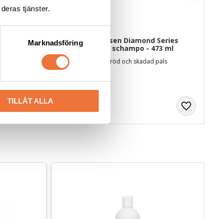
deras tjänster.
 
Chris Christensen Diamond Series 
Marknadsföring
 ml
Miracle Repair schampo - 473 ml
öl
Reparerar torr, spröd och skadad päls
319
kr
TILLÅT ALLA