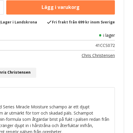
e
check
Lager i Landskrona
Fri frakt från 699 kr inom Sverige
i lager
41CCS072
Chris Christensen
hris Christensen
 Series Miracle Moisture schampo är ett djupt
 är utmärkt för torr och skadad päls. Schampot
min-formula som åtgärdar brist på fukt i pälsen redan från
änger djupt in i hårstråna och återfuktar inifrån,
t rengör pälsen från orenheter.