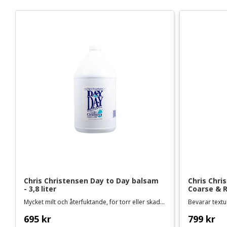
Chris Christensen Day to Day balsam 
Chris Chri
- 3,8 liter
Coarse & R
Mycket milt och återfuktande, för torr eller skadad päls och känslig hud
Bevarar textu
695
kr
799
kr