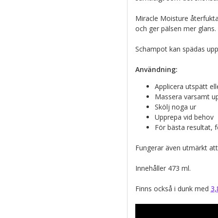
Miracle Moisture återfuktar
och ger pälsen mer glans. G
Schampot kan spädas upp t
Användning:
Applicera utspätt el
Massera varsamt upp
Skölj noga ur
Upprepa vid behov
För bästa resultat,
Fungerar även utmärkt att 
Innehåller 473 ml.
Finns också i dunk med
3,