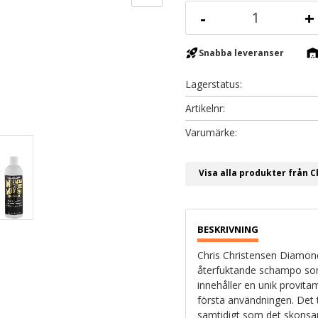
-
+
rocket_launch
warehous
Snabba leveranser
Lagerstatus
Artikelnr
Visa alla produkter från C
Chris Christensen Diamond
återfuktande schampo som
innehåller en unik provita
första användningen. Det tr
samtidigt som det skonsam