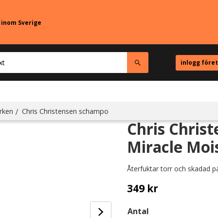
r inom Sverige
inlogg före
rken
Chris Christensen schampo
Chris Chris
Miracle Moi
Återfuktar torr och skadad 
349
kr
Antal