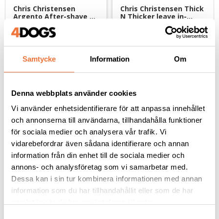
Chris Christensen 
Chris Christensen Thick 
Argento After-shave 
N Thicker leave in-
balm - 236 ml
balsamspray - 236 ml
Kräm som lugnar huden efter klippning, med kolloidalt silver
Spraybalsam som ger pälsen volym och fyllighet
399
kr
299
kr
Samtycke
Information
Om
Denna webbplats använder cookies
Vi använder enhetsidentifierare för att anpassa innehållet
Andra köpte även
och annonserna till användarna, tillhandahålla funktioner
för sociala medier och analysera vår trafik. Vi
vidarebefordrar även sådana identifierare och annan
information från din enhet till de sociala medier och
annons- och analysföretag som vi samarbetar med.
Dessa kan i sin tur kombinera informationen med annan
information som du har tillhandahållit eller som de har
samlat in när du har använt deras tjänster.
S