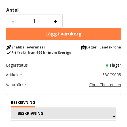
Antal
-
+
rocket_launch
warehouse
Snabba leveranser
Lager i Landskrona
check
Fri frakt från 699 kr inom Sverige
Lagerstatus
i lager
Artikelnr
58CCS005
Chris Christensen
BESKRIVNING