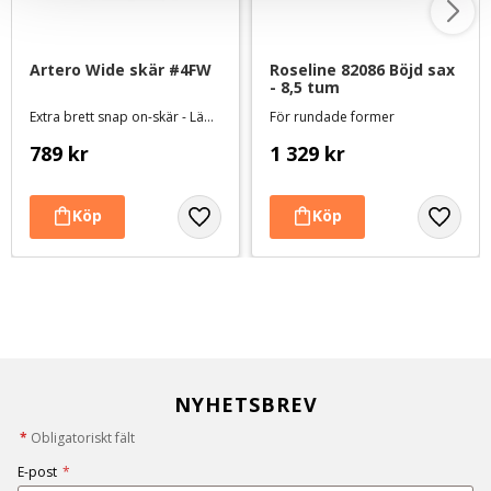
Artero Wide skär #4FW
Roseline 82086 Böjd sax 
- 8,5 tum
Extra brett snap on-skär - Lämnar 9,6 mm
För rundade former
789
kr
1 329
kr
NYHETSBREV
*
Obligatoriskt fält
E-post
*