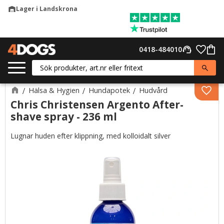
Lager i Landskrona
warehouse
Meny
Favor
0418-484010
support_agent
Kund
Hälsa & Hygien
Hundapotek
Hudvård
Lägg 
Chris Christensen Argento After-
shave spray - 236 ml
Lugnar huden efter klippning, med kolloidalt silver