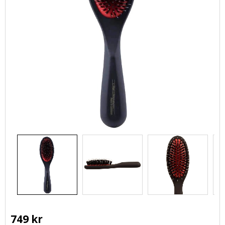
749
kr