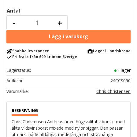
Antal
-
+
rocket_launch
warehouse
Snabba leveranser
Lager i Landskrona
check
Fri frakt från 699 kr inom Sverige
Lagerstatus
i lager
Artikelnr
24CCS050
Chris Christensen
Chris Christensen Andreas är en högkvalitativ borste med
äkta vildsvinsborst mixade med nylonpiggar. Den passar
utmärkt både till långa, medellånga och strävhåriga