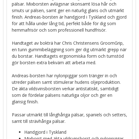
pälsar. Mixborsten avlägsnar skonsamt lösa hår och
smuts ur pälsen, samt ger en naturlig glans och utmärkt
finish. Andreas-borsten är handgjord i Tyskland och gjord
för att hålla under lång tid, perfekt både för dig som
hemmafrisör och som professionell hundfrisör.
Handtaget av bokträ har Chris Christensens GroomGrip,
en tunn gummibeläggning som ger dig utmärkt grepp när
du borstar. Handtagets ergonomiska form och tumstöd
gör borsten extra bekväm att arbeta med.
Andreas-borsten har nylonpiggar som tränger in och
utreder pälsen samt stimulerar hudens oljeproduktion.
De äkta vildsvinsborsten verkar antistatiskt, samtidigt
som de fördelar pälsens naturliga oljor och ger en
glansig finish.
Passar utmärkt till långhåriga pälsar, spaniels och setters,
samt till strävhåriga pälsar.
Handgjord i Tyskland
Mixborst med äkta vildsvinsborst och nylonpiggar