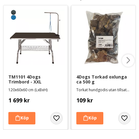
TM1101 4Dogs 
4Dogs Torkad oxlunga 
Trimbord - XXL
ca 500 g
120x60x60 cm (LxBxH)
Torkat hundgodis utan tillsatser, ursprung EU
1 699
kr
109
kr