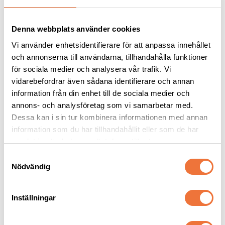
Denna webbplats använder cookies
Vi använder enhetsidentifierare för att anpassa innehållet
och annonserna till användarna, tillhandahålla funktioner
för sociala medier och analysera vår trafik. Vi
vidarebefordrar även sådana identifierare och annan
information från din enhet till de sociala medier och
Chris Christensen Ionic 
Artero Nova Nature 
annons- och analysföretag som vi samarbetar med.
Borste med 
Collection Borste 
koppar/vildsvinsborst - 
koppar/vildsvinsborst
Dessa kan i sin tur kombinera informationen med annan
Ger glans och motverkar statisk elektricitet
Ger glans, antistateffekt
large
information som du har tillhandahållit eller som de har
549
kr
289
kr
samlat in när du har använt deras tjänster.
S
Nödvändig
a
m
t
Inställningar
y
Andra köpte även
c