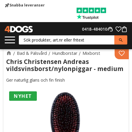
Snabba leveranser
rocket_launch
Meny
Favor
0418-484010
support_agent
Kund
Bad & Pälsvård
Hundborstar
Mixborst
Lägg 
Chris Christensen Andreas
vildsvinsborst/nylonpiggar - medium
Ger naturlig glans och fin finish
NYHET