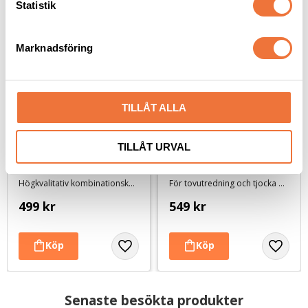
k
Statistik
e
s
Marknadsföring
v
a
l
TILLÅT ALLA
TILLÅT URVAL
Chris Christensen 
Chris Christensen Ice 
Buttercomb hundkam 
Slip Borste med 
fin/gles #000 - 19 cm
stålpiggar
Högkvalitativ kombinationskam 50/50
För tovutredning och tjocka pälsar. Stålpiggar 20 mm på en fast dyna
499
kr
549
kr
Senaste besökta produkter