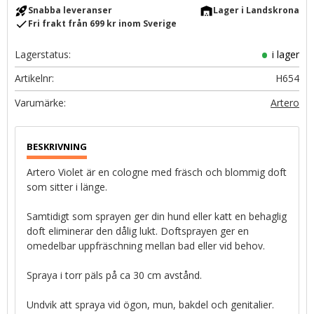
rocket_launch
warehouse
Snabba leveranser
Lager i Landskrona
check
Fri frakt från 699 kr inom Sverige
Lagerstatus
i lager
Artikelnr
H654
Artero
Artero Violet är en cologne med fräsch och blommig doft
som sitter i länge.
Samtidigt som sprayen ger din hund eller katt en behaglig
doft eliminerar den dålig lukt. Doftsprayen ger en
omedelbar uppfräschning mellan bad eller vid behov.
Spraya i torr päls på ca 30 cm avstånd.
Undvik att spraya vid ögon, mun, bakdel och genitalier.