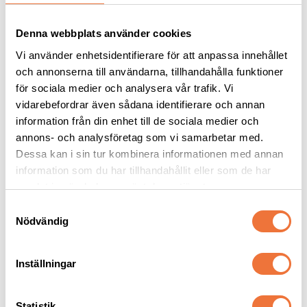
Denna webbplats använder cookies
Vi använder enhetsidentifierare för att anpassa innehållet
och annonserna till användarna, tillhandahålla funktioner
för sociala medier och analysera vår trafik. Vi
vidarebefordrar även sådana identifierare och annan
information från din enhet till de sociala medier och
annons- och analysföretag som vi samarbetar med.
Groom Professional 
Show Tech Ear Buddy 
Aloe Wonder Schampo 
Lila Medium
Dessa kan i sin tur kombinera informationen med annan
- 4 liter
Milt hundschampo med äkta aloe vera
Lugnar hunden samt skärmar av höga ljud
information som du har tillhandahållit eller som de har
samlat in när du har använt deras tjänster.
419
kr
109
kr
S
Nödvändig
a
m
t
Inställningar
y
Senaste besökta produkter
c
k
Statistik