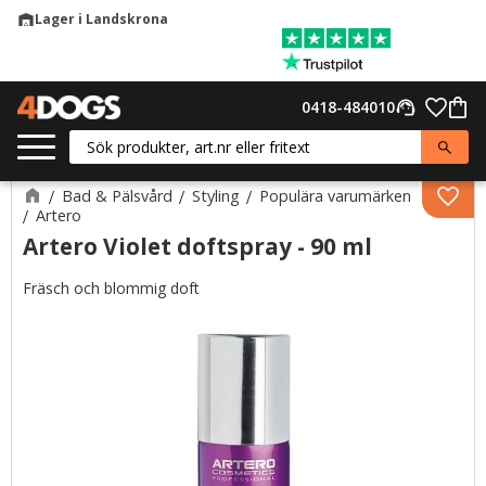
Lager i Landskrona
warehouse
Meny
Favor
0418-484010
support_agent
Kund
Bad & Pälsvård
Styling
Populära varumärken
Lägg 
Artero
Artero Violet doftspray - 90 ml
Fräsch och blommig doft