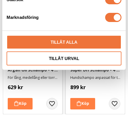
e
s
Marknadsföring
v
a
l
TILLÅT ALLA
TILLÅT URVAL
Groom Professional 
Groom Professional 
Argan Oil Schampo - 4 
Super Dri Schampo - 4 
liter
liter
För lång, medellång eller torr, tovig eller skadad päls
Hundschampo anpassat för tjocka pälsar - minskar torktiden
629
kr
899
kr