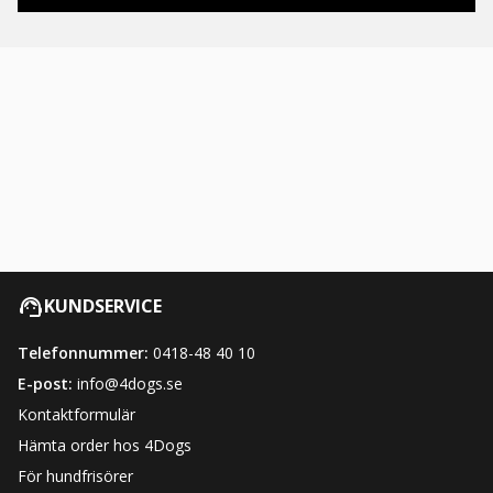
KUNDSERVICE
Telefonnummer:
0418-48 40 10
E-post:
info@4dogs.se
Kontaktformulär
Hämta order hos 4Dogs
För hundfrisörer