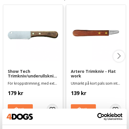
Show Tech 
Artero Trimkniv - Flat 
Trimkniv/underullskniv 
work
XL 31 tänder - medium
För kroppstrimning, med extra långt blad
Utmärkt på kort päls som inte är så tät
179
kr
139
kr