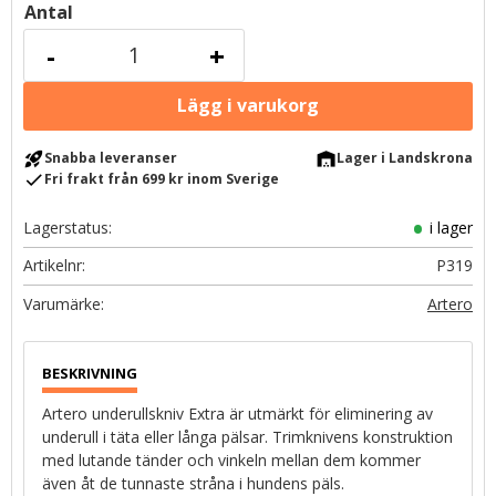
Antal
-
+
rocket_launch
warehouse
Snabba leveranser
Lager i Landskrona
check
Fri frakt från 699 kr inom Sverige
Lagerstatus
i lager
Artikelnr
P319
Artero
Artero underullskniv Extra är utmärkt för eliminering av
underull i täta eller långa pälsar. Trimknivens konstruktion
med lutande tänder och vinkeln mellan dem kommer
även åt de tunnaste stråna i hundens päls.