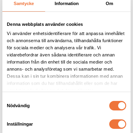
Andra köpte även
Samtycke
Information
Om
Denna webbplats använder cookies
Vi använder enhetsidentifierare för att anpassa innehållet
och annonserna till användarna, tillhandahålla funktioner
för sociala medier och analysera vår trafik. Vi
vidarebefordrar även sådana identifierare och annan
information från din enhet till de sociala medier och
annons- och analysföretag som vi samarbetar med.
Dessa kan i sin tur kombinera informationen med annan
Show Tech 
K9 Aloe Vera schampo - 
information som du har tillhandahållit eller som de har
Fingerkondomer med 
finns i fyra storlekar
extra greppyta - 
samlat in när du har använt deras tjänster.
Återanvändningsbara trimkondomer i latex
Naturligt schampo med lugnande effekt
medium 25-pack
S
79
kr
59
kr
Nödvändig
a
m
t
Inställningar
y