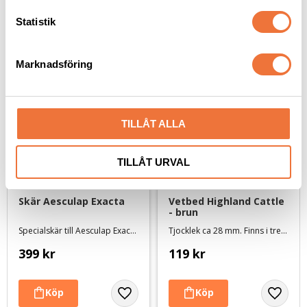
c
Senaste besökta produkter
k
Statistik
e
s
Marknadsföring
v
a
l
TILLÅT ALLA
TILLÅT URVAL
Skär Aesculap Exacta
Vetbed Highland Cattle 
- brun
Specialskär till Aesculap Exacta
Tjocklek ca 28 mm. Finns i tre storlekar
399
kr
119
kr