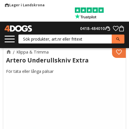
Lager i Landskrona
warehouse
Meny
Favor
0418-484010
support_agent
Kund
Klippa & Trimma
Lägg 
Artero Underullskniv Extra
För täta eller långa pälsar