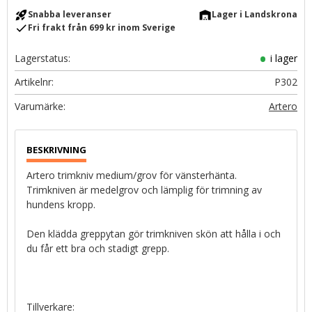
rocket_launch
warehouse
Snabba leveranser
Lager i Landskrona
check
Fri frakt från 699 kr inom Sverige
Lagerstatus
i lager
Artikelnr
P302
Artero
Artero trimkniv medium/grov för vänsterhänta.
Trimkniven är medelgrov och lämplig för trimning av
hundens kropp.
Den klädda greppytan gör trimkniven skön att hålla i och
du får ett bra och stadigt grepp.
Tillverkare: