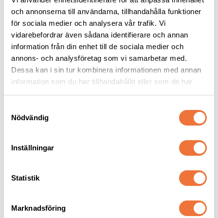
och annonserna till användarna, tillhandahålla funktioner
4Dogs Belöningsgodis 
4Dogs Belöningsgodis 
för sociala medier och analysera vår trafik. Vi
Hjort ca 100 g
Kanin ca 100 g
vidarebefordrar även sådana identifierare och annan
Torkat hundgodis utan tillsatser, ursprung EU
Torkat hundgodis utan tillsatser, ursprung EU
information från din enhet till de sociala medier och
49
kr
49
kr
annons- och analysföretag som vi samarbetar med.
Dessa kan i sin tur kombinera informationen med annan
information som du har tillhandahållit eller som de har
samlat in när du har använt deras tjänster.
S
Nödvändig
a
Senaste besökta produkter
m
t
Inställningar
y
c
k
Statistik
e
s
Marknadsföring
v