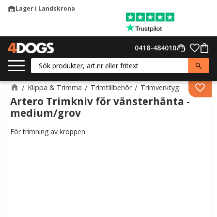
Lager i Landskrona
warehouse
Meny
Favor
0418-484010
support_agent
Kund
Klippa & Trimma
Trimtillbehör
Trimverktyg
Lägg 
Artero Trimkniv för vänsterhänta -
medium/grov
För trimning av kroppen