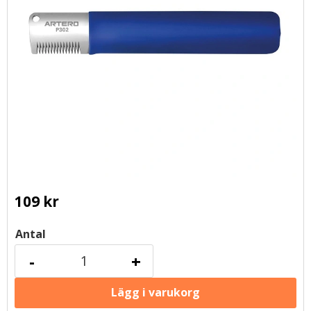
109
kr
Antal
-
+