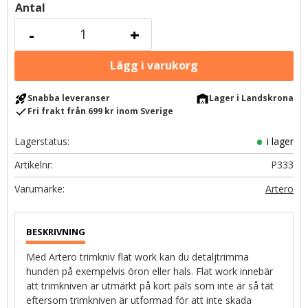
Antal
-
+
rocket_launch
warehouse
Snabba leveranser
Lager i Landskrona
check
Fri frakt från 699 kr inom Sverige
Lagerstatus
i lager
Artikelnr
P333
Artero
Med Artero trimkniv flat work kan du detaljtrimma
hunden på exempelvis öron eller hals. Flat work innebär
att trimkniven är utmärkt på kort päls som inte är så tät
eftersom trimkniven är utformad för att inte skada