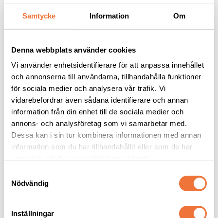
Samtycke
Information
Om
Andra köpte även
Denna webbplats använder cookies
Vi använder enhetsidentifierare för att anpassa innehållet
och annonserna till användarna, tillhandahålla funktioner
för sociala medier och analysera vår trafik. Vi
vidarebefordrar även sådana identifierare och annan
information från din enhet till de sociala medier och
annons- och analysföretag som vi samarbetar med.
Dessa kan i sin tur kombinera informationen med annan
information som du har tillhandahållit eller som de har
Show Tech 
Fingertuta grön S - 10-
samlat in när du har använt deras tjänster.
Fingerkondomer large 
pack
100-pack
Trimfingerskydd
15 mm
S
Nödvändig
a
59
kr
99
kr
m
t
Inställningar