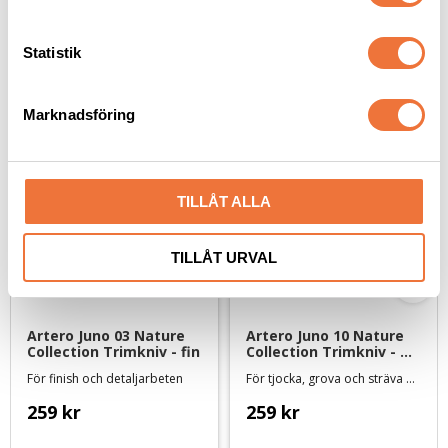
y
c
k
Statistik
Senaste besökta produkter
e
s
Marknadsföring
v
a
l
TILLÅT ALLA
TILLÅT URVAL
Artero Juno 03 Nature 
Artero Juno 10 Nature 
Collection Trimkniv - fin
Collection Trimkniv - 
grov
För finish och detaljarbeten
För tjocka, grova och sträva pälsar
259
kr
259
kr