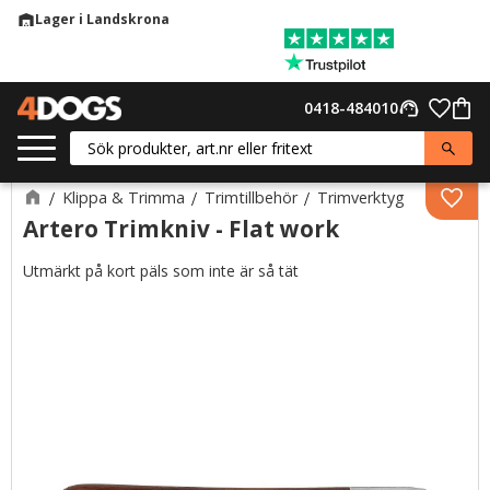
Lager i Landskrona
warehouse
Meny
Favor
0418-484010
support_agent
Kund
Klippa & Trimma
Trimtillbehör
Trimverktyg
Lägg 
Artero Trimkniv - Flat work
Utmärkt på kort päls som inte är så tät