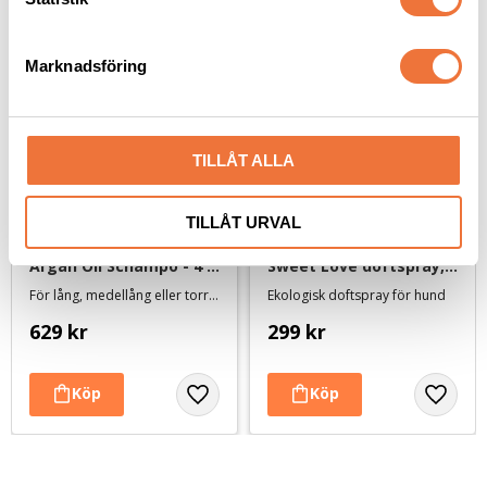
e
s
Marknadsföring
v
a
l
TILLÅT ALLA
TILLÅT URVAL
Groom Professional 
Always Your Friend 
Argan Oil Schampo - 4 
Sweet Love doftspray, 
liter
The delightful spray - 
För lång, medellång eller torr, tovig eller skadad päls
Ekologisk doftspray för hund
90 ml
629
kr
299
kr