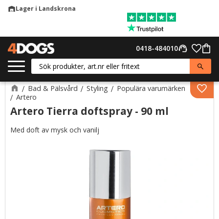
Lager i Landskrona
warehouse
Meny
Favor
0418-484010
support_agent
Kund
Bad & Pälsvård
Styling
Populära varumärken
Lägg 
Artero
Artero Tierra doftspray - 90 ml
Med doft av mysk och vanilj