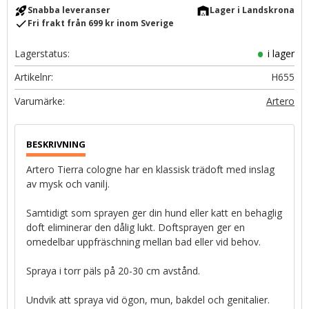
rocket_launch
warehouse
Snabba leveranser
Lager i Landskrona
check
Fri frakt från 699 kr inom Sverige
Lagerstatus
i lager
Artikelnr
H655
Artero
Artero Tierra cologne har en klassisk trädoft med inslag
av mysk och vanilj.
Samtidigt som sprayen ger din hund eller katt en behaglig
doft eliminerar den dålig lukt. Doftsprayen ger en
omedelbar uppfräschning mellan bad eller vid behov.
Spraya i torr päls på 20-30 cm avstånd.
Undvik att spraya vid ögon, mun, bakdel och genitalier.