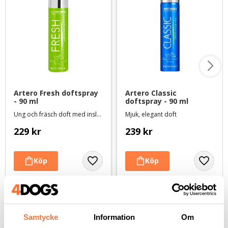
Artero Fresh doftspray 
Artero Classic 
- 90 ml
doftspray - 90 ml
Ung och fräsch doft med inslag av citron
Mjuk, elegant doft
229
kr
239
kr
Andra köpte även
Samtycke
Information
Om