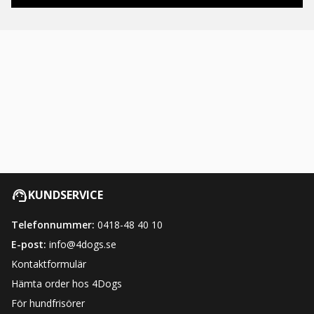
KUNDSERVICE
Telefonnummer:
0418-48 40 10
E-post:
info@4dogs.se
Kontaktformulär
Hämta order hos 4Dogs
För hundfrisörer