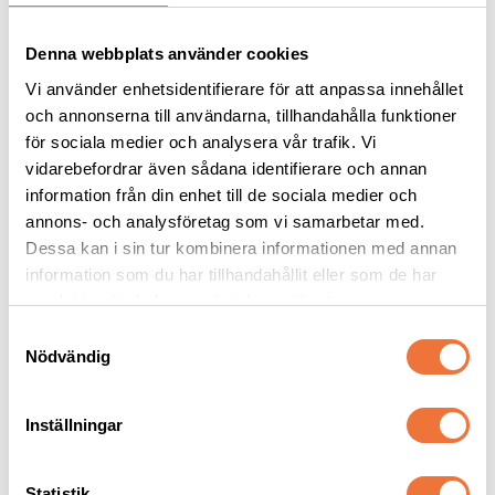
Denna webbplats använder cookies
Vi använder enhetsidentifierare för att anpassa innehållet
och annonserna till användarna, tillhandahålla funktioner
för sociala medier och analysera vår trafik. Vi
vidarebefordrar även sådana identifierare och annan
information från din enhet till de sociala medier och
annons- och analysföretag som vi samarbetar med.
Groom Professional 
Show Tech Ear Buddy 
Aloe Wonder Schampo 
Pro Pack
Dessa kan i sin tur kombinera informationen med annan
- 4 liter
Milt hundschampo med äkta aloe vera
Innehåller fyra Ear Buddy i olika storlekar
information som du har tillhandahållit eller som de har
samlat in när du har använt deras tjänster.
419
kr
389
kr
S
Nödvändig
a
m
t
Inställningar
y
Senaste besökta produkter
c
k
Statistik