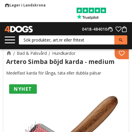
Lager i Landskrona
warehouse
Meny
Favor
0418-484010
support_agent
Kund
Bad & Pälsvård
Hundkardor
Lägg 
Artero Simba böjd karda - medium
Medelfast karda för långa, täta eller dubbla pälsar
NYHET