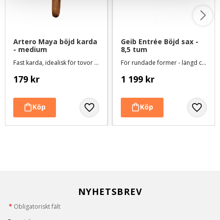
Artero Maya böjd karda 
Geib Entrée Böjd sax - 
- medium
8,5 tum
Fast karda, idealisk för tovor som sitter nära huden
För rundade former - längd ca 21 cm
179
kr
1 199
kr
NYHETSBREV
*
Obligatoriskt fält