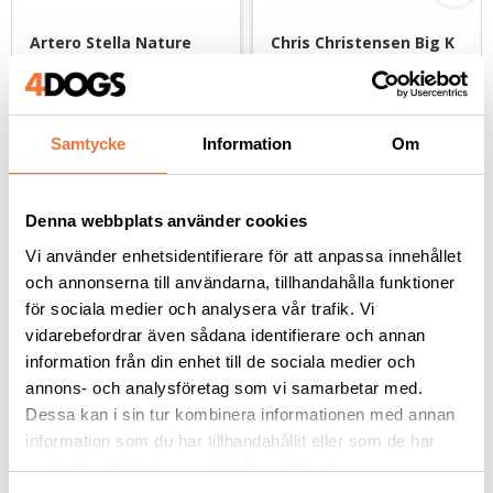
Artero Stella Nature 
Chris Christensen Big K 
Collection Super Soft 
Black hundkarda large
karda - medium
Mycket mjuk och skonsam
Böjd karda med extra långa, glesa stift
159
kr
829
kr
Samtycke
Information
Om
Denna webbplats använder cookies
Vi använder enhetsidentifierare för att anpassa innehållet
Andra köpte även
och annonserna till användarna, tillhandahålla funktioner
för sociala medier och analysera vår trafik. Vi
vidarebefordrar även sådana identifierare och annan
information från din enhet till de sociala medier och
annons- och analysföretag som vi samarbetar med.
Dessa kan i sin tur kombinera informationen med annan
information som du har tillhandahållit eller som de har
samlat in när du har använt deras tjänster.