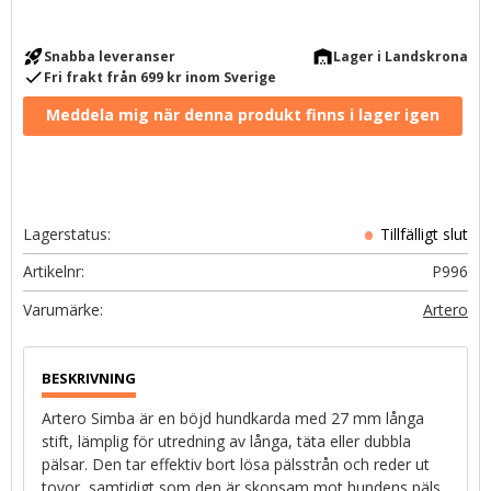
rocket_launch
warehouse
Snabba leveranser
Lager i Landskrona
check
Fri frakt från 699 kr inom Sverige
Lagerstatus
Artikelnr
P996
Artero
Artero Simba är en böjd hundkarda med 27 mm långa
stift, lämplig för utredning av långa, täta eller dubbla
pälsar. Den tar effektiv bort lösa pälsstrån och reder ut
tovor, samtidigt som den är skonsam mot hundens päls