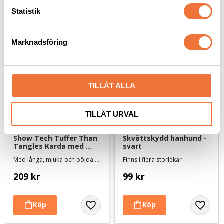
Senaste besökta produkter
k
Statistik
e
s
Marknadsföring
v
a
l
TILLÅT ALLA
TILLÅT URVAL
Show Tech Tuffer Than 
Skvättskydd hanhund - 
Tangles Karda med 
svart
normala stift - Large
Med långa, mjuka och böjda stift
Finns i flera storlekar
209
kr
99
kr