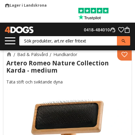
Lager i Landskrona
warehouse
Meny
Favor
0418-484010
support_agent
Kund
Bad & Pälsvård
Hundkardor
Lägg 
Artero Romeo Nature Collection
Karda - medium
Täta stift och sviktande dyna