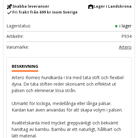
rocket_launch
warehouse
Snabba leveranser
Lager i Landskrona
check
Fri frakt från 699 kr inom Sverige
Lagerstatus
i lager
Artikelnr
P934
Artero
Artero Romeo hundkarda i trä med täta stift och flexibel
dyna. De täta stiften reder skonsamt och effektivt ut
pälsen och eliminerar lösa strån.
Utmärkt för lockiga, medellånga eller långa pälsar.
Kardan kan även användas för att skapa volym i pälsen.
Kvalitetskarda med mycket greppvänligt och bekvämt
handtag av bambu. Bambu är ett naturligt, hållbart och
lätt material.