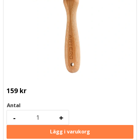
159
kr
Antal
-
+