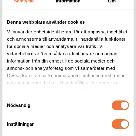
Samtycke
Information
Om
Denna webbplats använder cookies
Vi använder enhetsidentifierare för att anpassa innehållet
och annonserna till användarna, tillhandahålla funktioner
för sociala medier och analysera vår trafik. Vi
vidarebefordrar även sådana identifierare och annan
information från din enhet till de sociala medier och
annons- och analysföretag som vi samarbetar med.
Dessa kan i sin tur kombinera informationen med annan
Artero Ginger Mini kam 
Artero Beast Nature 
13 cm
Collection Flexkarda - 
information som du har tillhandahållit eller som de har
large
Kombinationskam gles/tät
Dubbelsidig karda med långa stift
samlat in när du har använt deras tjänster.
89
kr
269
kr
S
Nödvändig
a
m
t
Inställningar
y
c