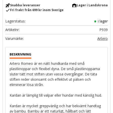
rocket_launch
warehouse
Snabba leveranser
Lager i Landskrona
check
Fri frakt från 699 kr inom Sverige
Lagerstatus
i lager
Artikelnr
P939
Artero
Artero Romeo är en nätt hundkarda med små
plastknoppar och flexibel dyna. De små plastknopparna
sluter tätt mot stiften utan vassa övergångar. De täta
stiften reder skonsamt och effektivt ut pälsen och
eliminerar lösa strån.
Kardan är lämplig till valpar eller hundar med känslig hud.
Kardan är mycket greppvänlig och har bekvämt handtag
av bambu. Bambu är ett naturligt, hållbart och lätt