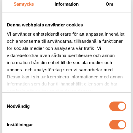
Andra köpte även
Samtycke
Information
Om
Denna webbplats använder cookies
Vi använder enhetsidentifierare för att anpassa innehållet
och annonserna till användarna, tillhandahålla funktioner
för sociala medier och analysera vår trafik. Vi
vidarebefordrar även sådana identifierare och annan
information från din enhet till de sociala medier och
annons- och analysföretag som vi samarbetar med.
Dessa kan i sin tur kombinera informationen med annan
Artero Tango Nature 
Groom Professional 
information som du har tillhandahållit eller som de har
Collection Kam 22 cm
Kam Classic Tooth 
Tät/Medium - 24 tänder
samlat in när du har använt deras tjänster.
Med roterande korta och långa tänder, för tjocka pälsar och tovutredning
För medellånga eller långa pälsar
S
139
kr
109
kr
Nödvändig
a
m
t
Inställningar
y