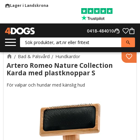
Lager i Landskrona
warehouse
Meny
Favor
0418-484010
support_agent
Kund
Bad & Pälsvård
Hundkardor
Lägg 
Artero Romeo Nature Collection
Karda med plastknoppar S
För valpar och hundar med känslig hud