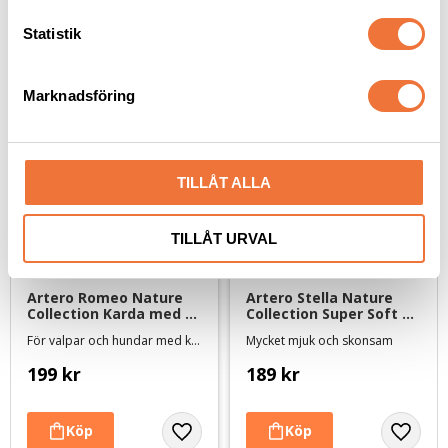
c
k
Statistik
Senaste besökta produkter
e
s
Marknadsföring
v
a
l
TILLÅT ALLA
TILLÅT URVAL
Artero Romeo Nature 
Artero Stella Nature 
Collection Karda med 
Collection Super Soft 
plastknoppar L
karda - large
För valpar och hundar med känslig hud
Mycket mjuk och skonsam
199
kr
189
kr