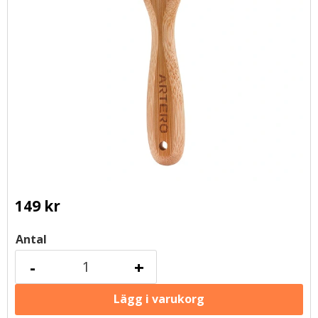
149
kr
Antal
-
+