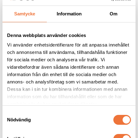
Samtycke
Information
Om
Andra köpte även
Denna webbplats använder cookies
Vi använder enhetsidentifierare för att anpassa innehållet
och annonserna till användarna, tillhandahålla funktioner
för sociala medier och analysera vår trafik. Vi
vidarebefordrar även sådana identifierare och annan
information från din enhet till de sociala medier och
annons- och analysföretag som vi samarbetar med.
Dessa kan i sin tur kombinera informationen med annan
information som du har tillhandahållit eller som de har
Show Tech Ear Buddy 
Show Tech Magic 
samlat in när du har använt deras tjänster.
Pro Pack
Towel - 
Superabsorberande 
S
Innehåller fyra Ear Buddy i olika storlekar
66x43 cm, tjocklek 2 mm
handduk
Nödvändig
a
389
kr
89
kr
m
t