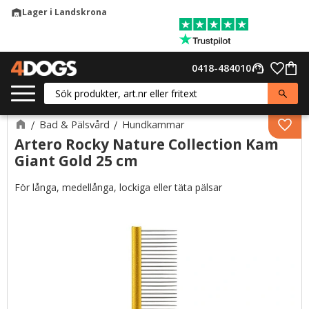
Lager i Landskrona
warehouse
Meny
Favor
0418-484010
support_agent
Kund
Bad & Pälsvård
Hundkammar
Lägg 
Artero Rocky Nature Collection Kam
Giant Gold 25 cm
För långa, medellånga, lockiga eller täta pälsar