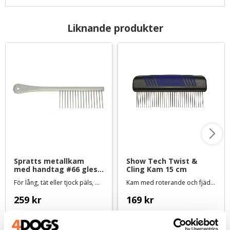
Liknande produkter
Spratts metallkam 
Show Tech Twist & 
med handtag #66 gles 
Cling Kam 15 cm
- 16 cm
För lång, tät eller tjock päls, med 33 mm långa tänder
Kam med roterande och fjädrande tänder
259
kr
169
kr