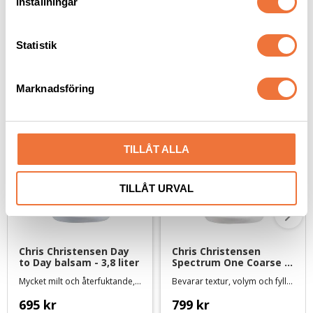
Inställningar
y
c
k
Statistik
e
Senaste besökta produkter
s
Marknadsföring
v
a
l
TILLÅT ALLA
TILLÅT URVAL
Chris Christensen Day 
Chris Christensen 
to Day balsam - 3,8 liter
Spectrum One Coarse 
& Rough Coat balsam - 
Mycket milt och återfuktande, för torr eller skadad päls och känslig hud
Bevarar textur, volym och fyllighet
3,8 liter
695
kr
799
kr