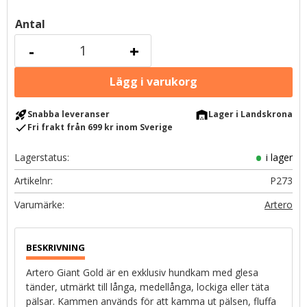
Antal
-
+
rocket_launch
warehouse
Snabba leveranser
Lager i Landskrona
check
Fri frakt från 699 kr inom Sverige
Lagerstatus
i lager
Artikelnr
P273
Artero
Artero Giant Gold är en exklusiv hundkam med glesa
tänder, utmärkt till långa, medellånga, lockiga eller täta
pälsar. Kammen används för att kamma ut pälsen, fluffa