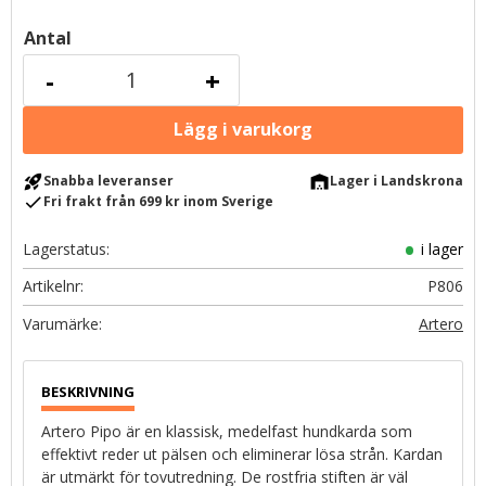
Antal
-
+
rocket_launch
warehouse
Snabba leveranser
Lager i Landskrona
check
Fri frakt från 699 kr inom Sverige
Lagerstatus
i lager
Artikelnr
P806
Artero
Artero Pipo är en klassisk, medelfast hundkarda som
effektivt reder ut pälsen och eliminerar lösa strån. Kardan
är utmärkt för tovutredning. De rostfria stiften är väl