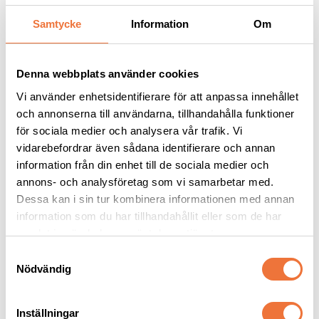
Samtycke
Information
Om
Andra köpte även
Denna webbplats använder cookies
25
%
Vi använder enhetsidentifierare för att anpassa innehållet
och annonserna till användarna, tillhandahålla funktioner
för sociala medier och analysera vår trafik. Vi
vidarebefordrar även sådana identifierare och annan
information från din enhet till de sociala medier och
annons- och analysföretag som vi samarbetar med.
Dessa kan i sin tur kombinera informationen med annan
information som du har tillhandahållit eller som de har
Artero Ginger Mini kam 
Show Tech 3240 
samlat in när du har använt deras tjänster.
13 cm
Trimkniv med 
trähandtag - grov
S
Kombinationskam gles/tät
För medellånga till långa pälsar, samt mer krävande päls
Nödvändig
142
kr
a
89
kr
189
kr
m
t
Inställningar