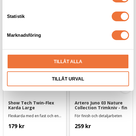
y
c
k
Statistik
Senaste besökta produkter
e
s
Marknadsföring
v
a
l
TILLÅT ALLA
TILLÅT URVAL
Show Tech Twin-Flex 
Artero Juno 03 Nature 
Karda Large
Collection Trimkniv - fin
Flexkarda med en fast och en mjuk sida
För finish och detaljarbeten
179
kr
259
kr