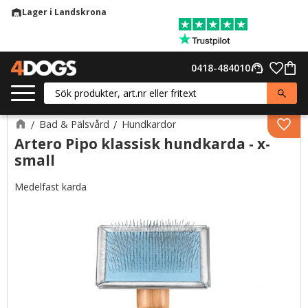
Lager i Landskrona
warehouse
Meny
Favor
0418-484010
support_agent
Kund
Bad & Pälsvård
Hundkardor
Lägg 
Artero Pipo klassisk hundkarda - x-
small
Medelfast karda