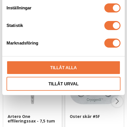
79
kr
439
kr
t
Inställningar
y
c
k
Statistik
e
s
Senaste besökta produkter
Marknadsföring
v
a
l
TILLÅT ALLA
TILLÅT URVAL
Artero One 
Oster skär #5F
effileringssax - 7,5 tum