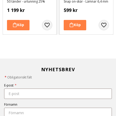
50 tänder - urtunning 25%
Snap on-skär - Lämnar 6,4 mm
1 199
kr
599
kr
NYHETSBREV
*
Obligatoriskt fält
E-post
*
Förnamn