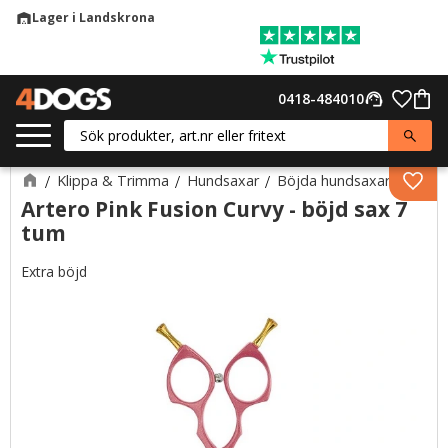
Lager i Landskrona
warehouse
Meny
Favor
0418-484010
support_agent
Kund
Klippa & Trimma
Hundsaxar
Böjda hundsaxar
Lägg 
Artero Pink Fusion Curvy - böjd sax 7
tum
Extra böjd