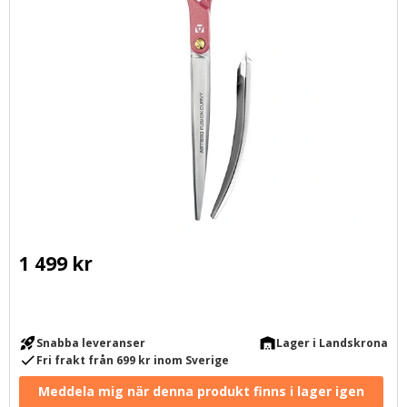
1 499
kr
rocket_launch
warehouse
Snabba leveranser
Lager i Landskrona
check
Fri frakt från 699 kr inom Sverige