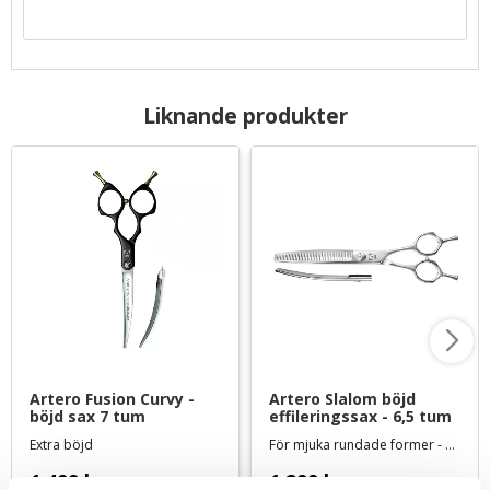
Liknande produkter
Artero Fusion Curvy - 
Artero Slalom böjd 
böjd sax 7 tum
effileringssax - 6,5 tum
Extra böjd
För mjuka rundade former - 45 tänder
1 499
kr
1 299
kr