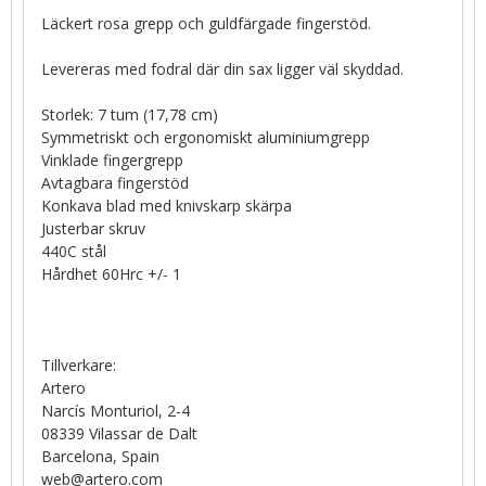
Läckert rosa grepp och guldfärgade fingerstöd.
Levereras med fodral där din sax ligger väl skyddad.
Storlek: 7 tum (17,78 cm)
Symmetriskt och ergonomiskt aluminiumgrepp
Vinklade fingergrepp
Avtagbara fingerstöd
Konkava blad med knivskarp skärpa
Justerbar skruv
440C stål
Hårdhet 60Hrc +/- 1
Tillverkare:
Artero
Narcís Monturiol, 2-4
08339 Vilassar de Dalt
Barcelona, Spain
web@artero.com