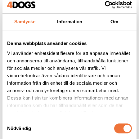
Samtycke
Information
Om
Andra köpte även
Denna webbplats använder cookies
Vi använder enhetsidentifierare för att anpassa innehållet
och annonserna till användarna, tillhandahålla funktioner
för sociala medier och analysera vår trafik. Vi
vidarebefordrar även sådana identifierare och annan
information från din enhet till de sociala medier och
annons- och analysföretag som vi samarbetar med.
Dessa kan i sin tur kombinera informationen med annan
information som du har tillhandahållit eller som de har
samlat in när du har använt deras tjänster.
Show Tech Black Paw 
Andis skär 
S
koppel för trimgalge - 
CeramicEdge #30
Nödvändig
a
45 cm
Längd 45 cm, bredd 1,5 cm
Keramiskt snap on-skär - Lämnar 0,5 mm
m