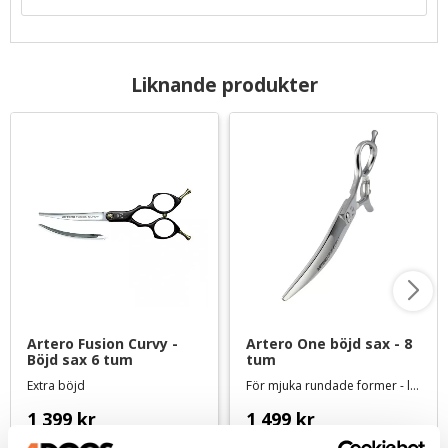
Liknande produkter
Artero Fusion Curvy - 
Artero One böjd sax - 8 
Böjd sax 6 tum
tum
Extra böjd
För mjuka rundade former - längd ca 20 cm
1 399
kr
1 499
kr