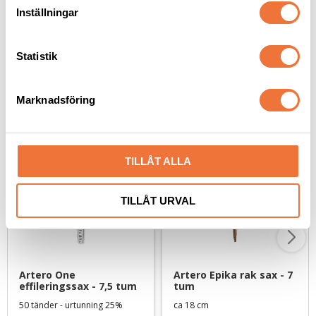
t
Inställningar
y
c
k
Statistik
e
Senaste besökta produkter
s
Marknadsföring
v
a
l
TILLÅT ALLA
TILLÅT URVAL
Artero One 
Artero Epika rak sax - 7 
effileringssax - 7,5 tum
tum
50 tänder - urtunning 25%
ca 18 cm