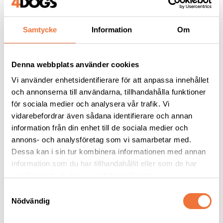
Samtycke
Information
Om
Andra köpte även
Denna webbplats använder cookies
Vi använder enhetsidentifierare för att anpassa innehållet
och annonserna till användarna, tillhandahålla funktioner
för sociala medier och analysera vår trafik. Vi
vidarebefordrar även sådana identifierare och annan
information från din enhet till de sociala medier och
annons- och analysföretag som vi samarbetar med.
Dessa kan i sin tur kombinera informationen med annan
information som du har tillhandahållit eller som de har
samlat in när du har använt deras tjänster.
Show Tech Ear Buddy 
Show Tech Black Paw 
Svart Large
koppel för trimgalge - 
S
45 cm
Nödvändig
a
Lugnar hunden samt skärmar av höga ljud
Längd 45 cm, bredd 1,5 cm
m
119
kr
79
kr