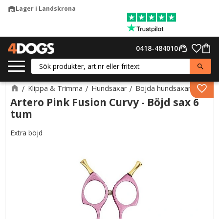
Lager i Landskrona
warehouse
Meny
Favor
0418-484010
support_agent
Kund
Klippa & Trimma
Hundsaxar
Böjda hundsaxar
Lägg 
Artero Pink Fusion Curvy - Böjd sax 6
tum
Extra böjd