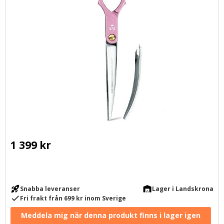
1 399
kr
rocket_launch
warehouse
Snabba leveranser
Lager i Landskrona
check
Fri frakt från 699 kr inom Sverige