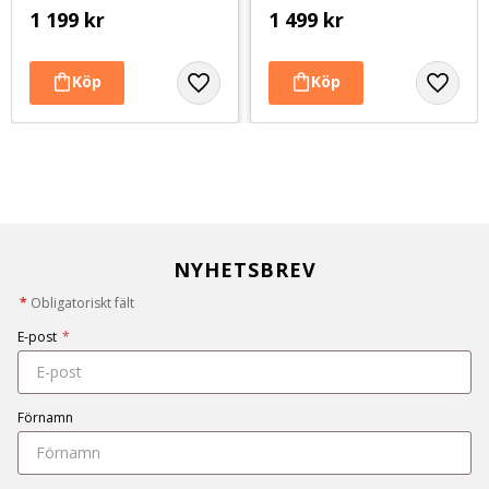
1 199
kr
1 499
kr
NYHETSBREV
*
Obligatoriskt fält
E-post
*
Förnamn