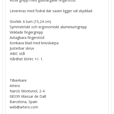
Rosa grepp med guldfärgade fingerstöd.
Levereras med fodral där saxen ligger väl skyddad.
Storlek: 6 tum (15,24 cm)
Symmetriskt och ergonomiskt aluminiumgrepp
Vinklade fingergrepp
Avtagbara fingerstöd
Konkava blad med knivskärpa
Justerbar skruv
440C stål
Hårdhet 60Hrc +/- 1.
Tillverkare:
Artero
Narcís Monturiol, 2-4
08339 Vilassar de Dalt
Barcelona, Spain
web@artero.com