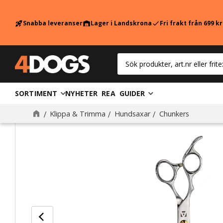
Snabba leveranser
Lager i Landskrona
Fri frakt från 699 k
rocket_launch
warehouse
check
SORTIMENT
NYHETER
REA
GUIDER
Klippa & Trimma
Hundsaxar
Chunkers