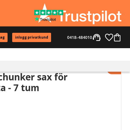
support_agent
Favorite
Kundvag
0418-484010
tag
inlogg privatkund
Lägg til
chunker sax för
a - 7 tum