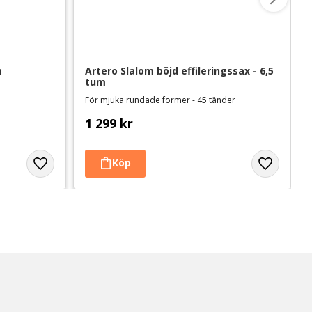
m
Artero Slalom böjd effileringssax - 6,5 
tum
För mjuka rundade former - 45 tänder
1 299
kr