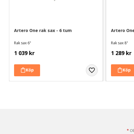
Artero One rak sax - 6 tum
Artero One
Rak sax 6"
Rak sax 8"
1 039
kr
1 289
kr
*
Obl