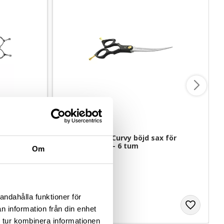
ax - 7,5 
Artero Fusion Curvy böjd sax för 
vänsterhänta - 6 tum
Om
Extra böjd
1 499
kr
andahålla funktioner för
n information från din enhet
 tur kombinera informationen