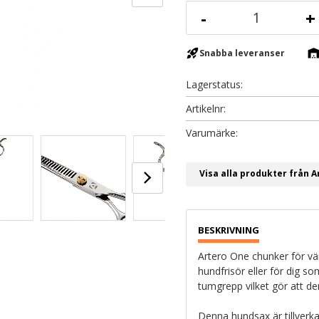
-
+
rocket_launch
warehous
Snabba leveranser
Lagerstatus
Artikelnr
Visa alla produkter från A
Artero One chunker för vän
hundfrisör eller för dig 
tumgrepp vilket gör att de
Denna hundsax är tillverka