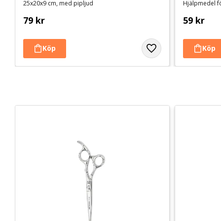
25x20x9 cm, med pipljud
Hjälpmedel f
79
kr
59
kr