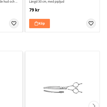
Hundschampo för len och välmående hud och päls
Längd 30 cm, med pipljud
79
kr