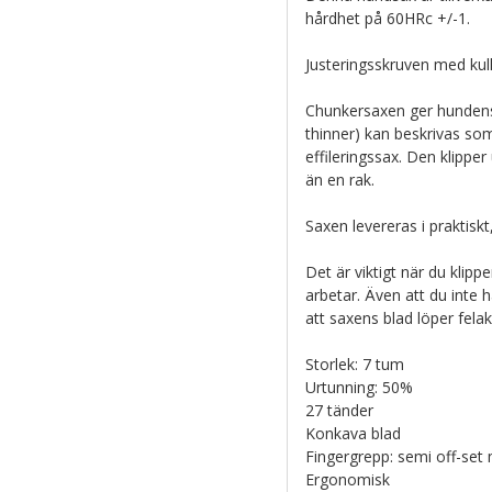
hårdhet på 60HRc +/-1.
Justeringsskruven med kul
Chunkersaxen ger hundens p
thinner) kan beskrivas so
effileringssax. Den klipper
än en rak.
Saxen levereras i praktiskt
Det är viktigt när du kli
arbetar. Även att du inte 
att saxens blad löper felak
Storlek: 7 tum
Urtunning: 50%
27 tänder
Konkava blad
Fingergrepp: semi off-set
Ergonomisk