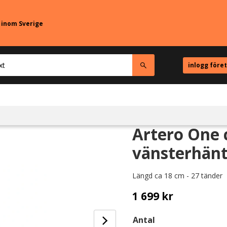
r inom Sverige
inlogg före
Artero One 
vänsterhänt
Längd ca 18 cm - 27 tänder
1 699
kr
Antal