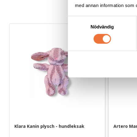
med annan information som du 
S
Nödvändig
a
m
t
y
c
k
e
s
v
a
l
Klara Kanin plysch - hundleksak
Artero Mar