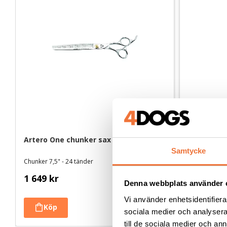
Artero One chunker sax - 7,5 tum
Artero One
- 8 tum
Samtycke
Chunker 7,5" - 24 tänder
För mjuka ru
1 649
kr
1 499
kr
Denna webbplats använder 
Vi använder enhetsidentifierar
sociala medier och analysera 
till de sociala medier och a