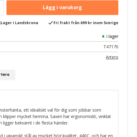
e
check
Lager i Landskrona
Fri frakt från 699 kr inom Sverige
i lager
T47170
Artero
rtero
sterhänta, ett idealiskt val för dig som jobbar som
som klipper mycket hemma. Saxen har ergonomiskt, vinklat
n ligger bekvämt i de flesta händer.
d i japanskt stål av mycket hög kvalitet, 440C, och har en