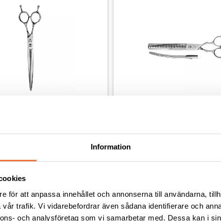
 böjd sax för vänsterhänta 
Artero Slalom chunker böjd s
tum
Information
ndade former - längd ca 20 cm
24 tänder - urtunning 55%
1 989
kr
cookies
e för att anpassa innehållet och annonserna till användarna, tillh
vår trafik. Vi vidarebefordrar även sådana identifierare och anna
nnons- och analysföretag som vi samarbetar med. Dessa kan i sin