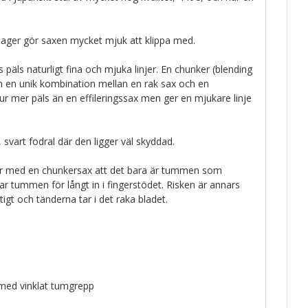
lager gör saxen mycket mjuk att klippa med.
äls naturligt fina och mjuka linjer. En chunker (blending
m en unik kombination mellan en rak sax och en
 ur mer päls än en effileringssax men ger en mjukare linje
, svart fodral där den ligger väl skyddad.
pper med en chunkersax att det bara är tummen som
har tummen för långt in i fingerstödet. Risken är annars
tigt och tänderna tar i det raka bladet.
 med vinklat tumgrepp