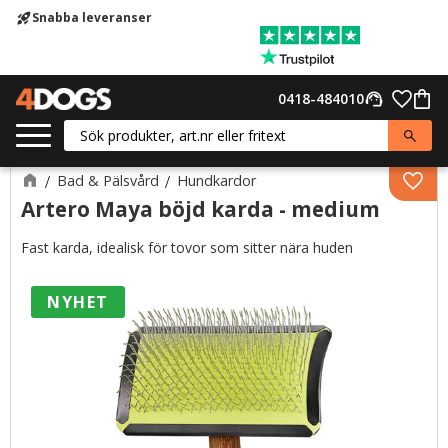
Snabba leveranser
rocket_launch
Meny
Favor
0418-484010
support_agent
Kund
Bad & Pälsvård
Hundkardor
Lägg 
Artero Maya böjd karda - medium
Fast karda, idealisk för tovor som sitter nära huden
NYHET