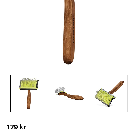
179
kr