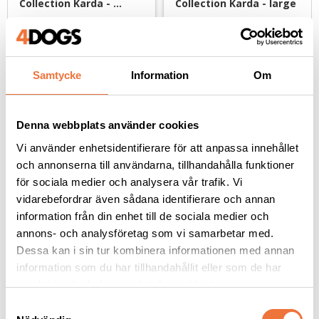
Collection Karda - 
Collection Karda - large
medium
Universalkarda med medellånga stift
Universalkarda med medellånga stift
189
kr
199
kr
Samtycke
Information
Om
Denna webbplats använder cookies
Andra köpte även
Vi använder enhetsidentifierare för att anpassa innehållet
och annonserna till användarna, tillhandahålla funktioner
för sociala medier och analysera vår trafik. Vi
vidarebefordrar även sådana identifierare och annan
information från din enhet till de sociala medier och
annons- och analysföretag som vi samarbetar med.
Dessa kan i sin tur kombinera informationen med annan
information som du har tillhandahållit eller som de har
samlat in när du har använt deras tjänster.
S