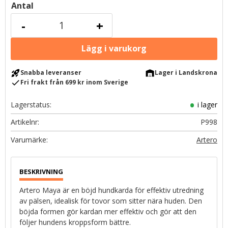
Antal
-
+
rocket_launch
warehouse
Snabba leveranser
Lager i Landskrona
check
Fri frakt från 699 kr inom Sverige
Lagerstatus
i lager
Artikelnr
P998
Artero
Artero Maya är en böjd hundkarda för effektiv utredning
av pälsen, idealisk för tovor som sitter nära huden. Den
böjda formen gör kardan mer effektiv och gör att den
följer hundens kroppsform bättre.