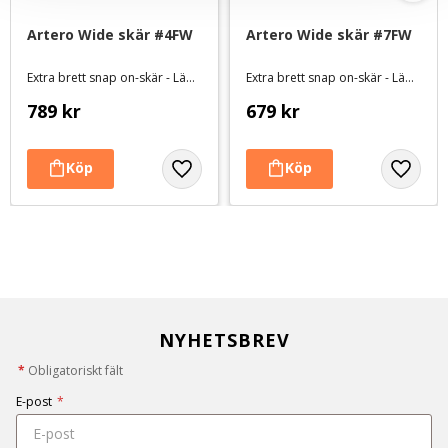
Artero Wide skär #4FW
Artero Wide skär #7FW
Extra brett snap on-skär - Lämnar 9,6 mm
Extra brett snap on-skär - Lämnar 3,2 mm
789
kr
679
kr
NYHETSBREV
*
Obligatoriskt fält
E-post
*