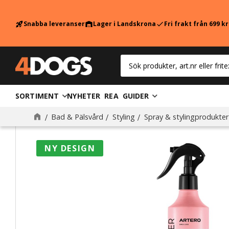
Snabba leveranser
Lager i Landskrona
Fri frakt från 699 k
rocket_launch
warehouse
check
SORTIMENT
NYHETER
REA
GUIDER
Bad & Pälsvård
Styling
Spray & stylingprodukter
NY DESIGN