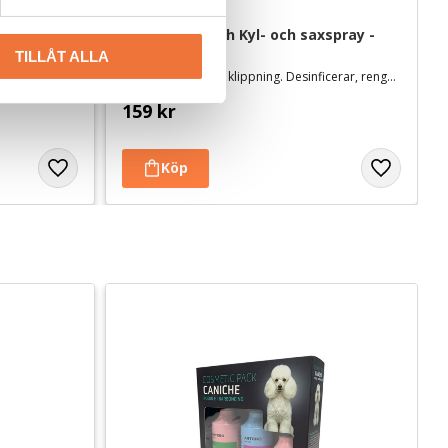
thandtag 
Artero Oil Fresh Kyl- och saxspray - 
300 ml
TILLÅT ALLA
Kyler skäret under klippning. Desinficerar, rengör och smörjer skär och saxar.
159
kr