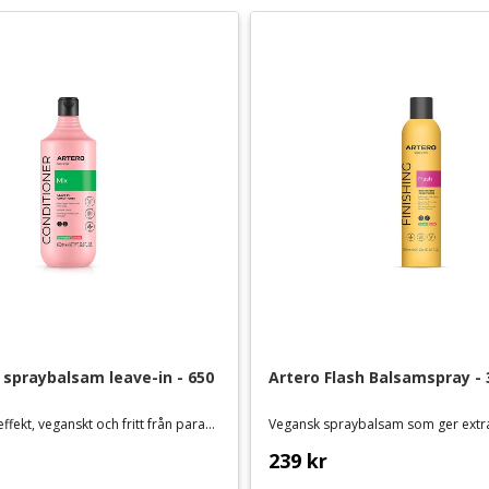
 spraybalsam leave-in - 650 
Artero Flash Balsamspray - 
Med antistat-effekt, veganskt och fritt från parabener och sulfater
239
kr