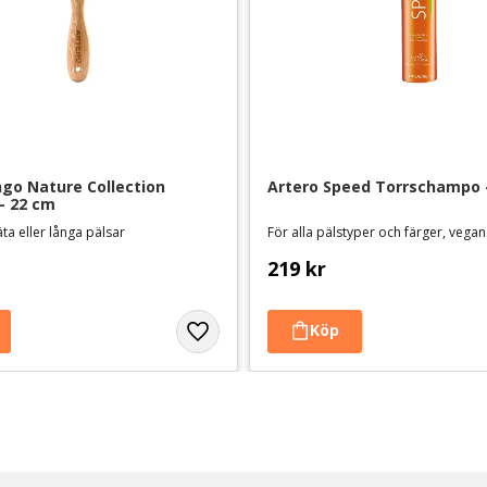
go Nature Collection 
Artero Speed Torrschampo -
- 22 cm
äta eller långa pälsar
För alla pälstyper och färger, vega
219
kr