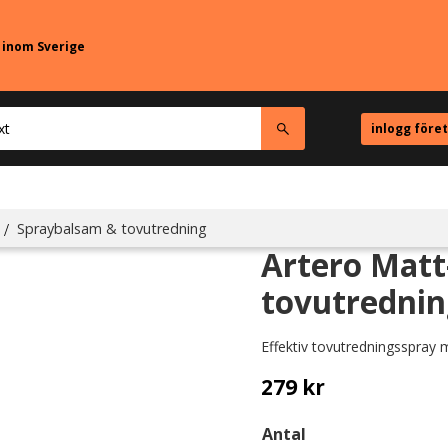
r inom Sverige
inlogg före
Spraybalsam & tovutredning
Artero Matt
tovutrednin
Effektiv tovutredningsspray m
279
kr
Antal