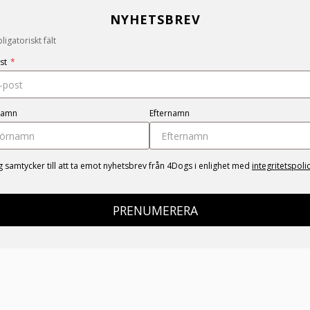
NYHETSBREV
igatoriskt fält
st
*
namn
Efternamn
g samtycker till att ta emot nyhetsbrev från 4Dogs i enlighet med
integritetspoli
PRENUMERERA