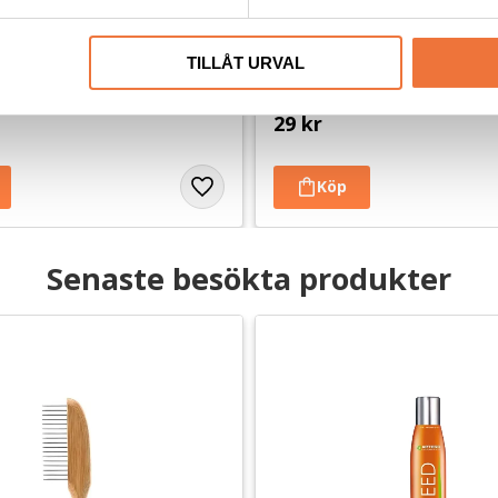
us Öronskydd i frotté 3-
Dogman bajspåsar med kny
50-pack - Svart
TILLÅT URVAL
jud. Set med tre storlekar
22,5 x 28 cm
29
kr
Senaste besökta produkter