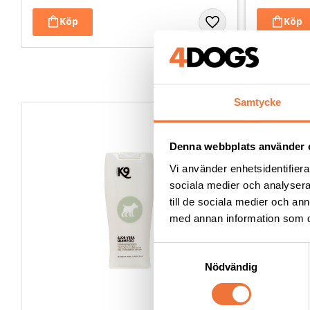
Samtycke
Denna webbplats använder 
Vi använder enhetsidentifierar
sociala medier och analysera 
till de sociala medier och a
med annan information som du 
S
Nödvändig
a
m
t