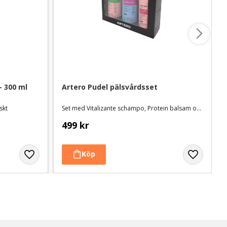
 300 ml
Artero Pudel pälsvårdsset
nskt
Set med Vitalizante schampo, Protein balsam och Mix balsamspray
499
kr