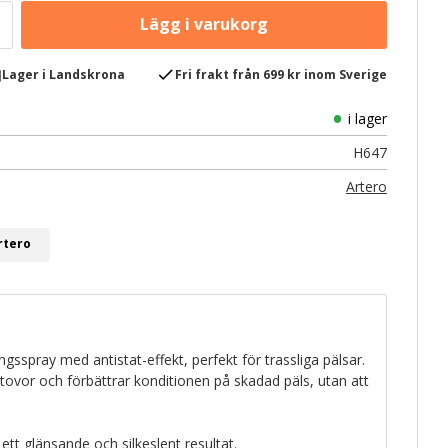
e
check
Lager i Landskrona
Fri frakt från 699 kr inom Sverige
i lager
H647
Artero
rtero
gsspray med antistat-effekt, perfekt för trassliga pälsar.
 tovor och förbättrar konditionen på skadad päls, utan att
ett glänsande och silkeslent resultat.