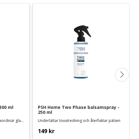
300 ml
PSH Home Two Phase balsamspray - 
250 ml
Vegansk spraybalsam som ger extraordinär glans
Underlättar tovutredning och återfuktar pälsen
149
kr