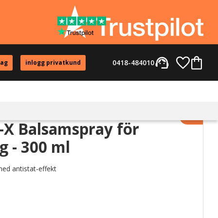
support_agent
Favorite
Kundvag
0418-484010
tag
inlogg privatkund
Lägg til
-X Balsamspray för
g - 300 ml
ed antistat-effekt