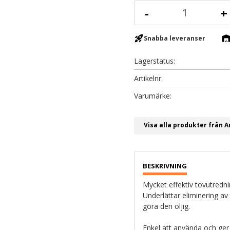
-
+
rocket_launch
warehous
Snabba leveranser
Lagerstatus
Artikelnr
Visa alla produkter från A
Mycket effektiv tovutrednin
Underlättar eliminering av
göra den oljig.
Enkel att använda och ger 