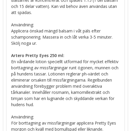
Balsamet är koncentrerat och spädes 1:15 (1 del balsam
och 15 delar vatten). Kan vid behov även användas utan
att spädas.
Användning:
Applicera önskad mängd balsam i våt päls efter
schamponering. Massera in och låt verka 3-5 minuter.
Skölj noga ur.
Artero Pretty Eyes 250 ml:
En vårdande lotion speciellt utformad för mycket effektiv
borttagning av missfärgningar runt ögonen, munnen och
på hundens tassar. Lotionen reglerar ph-värdet och
eliminerar orsaken till missfärgningarna. Regelbunden
användning förebygger problem med överaktiva
tårkanaler. Innehåller rosmarin, kamomillextrakt och
timjan som har en lugnande och skyddande verkan för
hudens hud.
Användning:
För borttagning av missfärgningar applicera Pretty Eyes
morgon och kväll med bomullspad eller liknande.