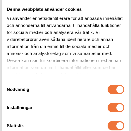
Denna webbplats använder cookies
Vi använder enhetsidentifierare för att anpassa innehållet
och annonserna till användarna, tillhandahålla funktioner
för sociala medier och analysera vår trafik. Vi
vidarebefordrar även sådana identifierare och annan
Artero Yorkshire 
Artero Pudel 
information från din enhet till de sociala medier och
pälsvårdsset
pälsvårdsset
annons- och analysföretag som vi samarbetar med.
Set med Hidratante schampo, Keratin balsam och Flash Shine balsamspray
Set med Vitalizante schampo, Protein balsam och Mix balsamspray
Dessa kan i sin tur kombinera informationen med annan
549
kr
499
kr
information som du har tillhandahållit eller som de har
samlat in när du har använt deras tjänster.
S
Nödvändig
a
m
Andra köpte även
t
Inställningar
y
c
k
Statistik