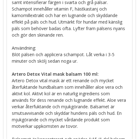
samt intensifierar färgen i svarta och grå pälsar.
Schampot innehåller vitamin F, hästkastanj och
kamomillextrakt och har en lugnande och skyddande
effekt på päls och hud. Utmärkt för hundar med känslig
päls som behöver badas ofta. Lyfter fram pälsens nyans
och gör den skinande ren.
Användning:
Blöt pälsen och applicera schampot. Låt verka i 3-5
minuter och skölj sedan noga ur.
Artero Detox Vital mask balsam 100 ml:
Artero Detox vital mask är ett renande och mycket
återfuktande hundbalsam som innehåller aloe vera och
aktivt kol. Aktivt kol är en naturlig ingrediens som
används för dess renande och lugnande effekt. Aloe vera
verkar återfuktande och mjukgörande. Balsamet är
smutsavvisande och skyddar hundens päls och hud. En
mjukgörande och mycket vårdande produkt som
motverkar uppkomsten av tovor.