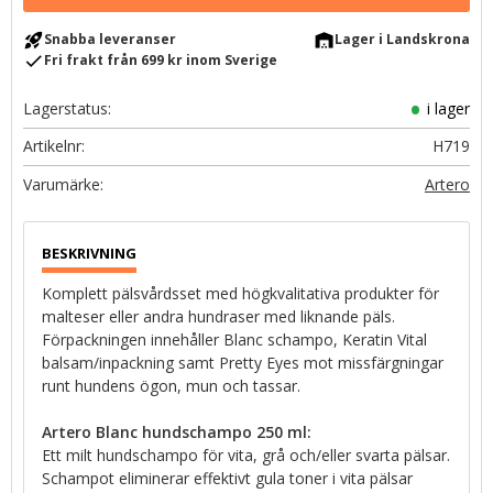
rocket_launch
warehouse
Snabba leveranser
Lager i Landskrona
check
Fri frakt från 699 kr inom Sverige
Lagerstatus
i lager
Artikelnr
H719
Artero
Komplett pälsvårdsset med högkvalitativa produkter för
malteser eller andra hundraser med liknande päls.
Förpackningen innehåller Blanc schampo, Keratin Vital
balsam/inpackning samt Pretty Eyes mot missfärgningar
runt hundens ögon, mun och tassar.
Artero Blanc hundschampo 250 ml:
Ett milt hundschampo för vita, grå och/eller svarta pälsar.
Schampot eliminerar effektivt gula toner i vita pälsar