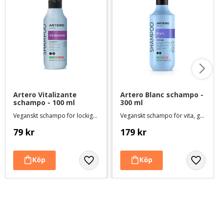
Artero Vitalizante 
Artero Blanc schampo - 
schampo - 100 ml
300 ml
Veganskt schampo för lockiga, sträva eller vågiga pälsar som behöver volym eller struktur
Veganskt schampo för vita, grå och/eller svarta pälsar
79
kr
179
kr