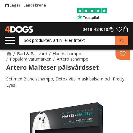
Lager i Landskrona
warehouse
Meny
Favor
0418-484010
support_agent
Kund
Bad & Pälsvård
Hundschampo
Lägg 
Populära varumärken
Artero schampo
Artero Malteser pälsvårdsset
Set med Blanc schampo, Detox Vital mask balsam och Pretty
Eyes