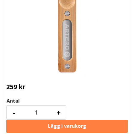
259
kr
Antal
-
+