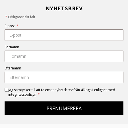
NYHETSBREV
*
Obligatoriskt fält
E-post
*
Förnamn
Efternamn
Jag samtycker till att ta emot nyhetsbrev från 4Dogs i enlighet med
integritetspolicyn
*
PRENUMERERA