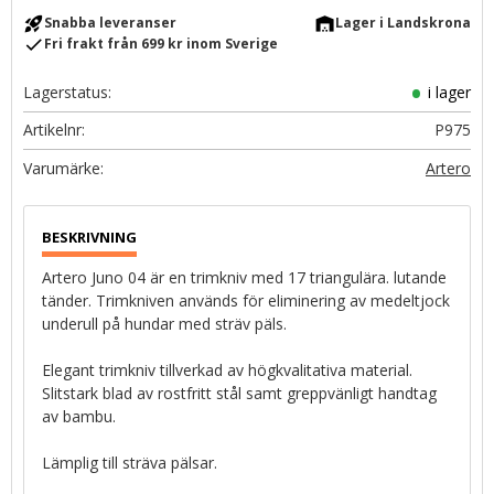
rocket_launch
warehouse
Snabba leveranser
Lager i Landskrona
check
Fri frakt från 699 kr inom Sverige
Lagerstatus
i lager
Artikelnr
P975
Artero
Artero Juno 04 är en trimkniv med 17 triangulära. lutande
tänder. Trimkniven används för eliminering av medeltjock
underull på hundar med sträv päls.
Elegant trimkniv tillverkad av högkvalitativa material.
Slitstark blad av rostfritt stål samt greppvänligt handtag
av bambu.
Lämplig till sträva pälsar.