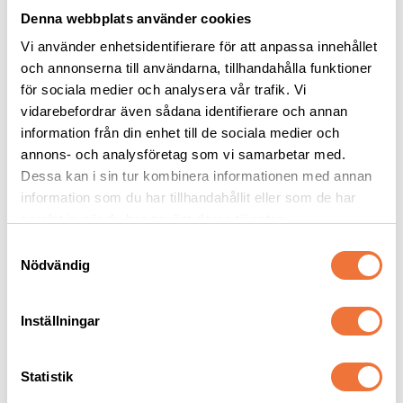
Denna webbplats använder cookies
Vi använder enhetsidentifierare för att anpassa innehållet
och annonserna till användarna, tillhandahålla funktioner
för sociala medier och analysera vår trafik. Vi
vidarebefordrar även sådana identifierare och annan
information från din enhet till de sociala medier och
Artero Ginger Mini kam 
Artero Chippy Oval 
13 cm
Nature Collection Kam 
annons- och analysföretag som vi samarbetar med.
extra fin 10 cm
Kombinationskam gles/tät
För eliminering av underull, lös päls samt tovutredning
Dessa kan i sin tur kombinera informationen med annan
information som du har tillhandahållit eller som de har
89
kr
139
kr
samlat in när du har använt deras tjänster.
S
Nödvändig
a
m
t
Senaste besökta produkter
Inställningar
y
c
k
Statistik
e