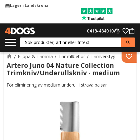
Lager i Landskrona
warehouse
Meny
Favor
0418-484010
support_agent
Kund
Klippa & Trimma
Trimtillbehör
Trimverktyg
Lägg 
Artero Juno 04 Nature Collection
Trimkniv/Underullskniv - medium
För eliminering av medium underull i sträva pälsar