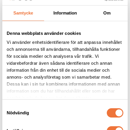
Samtycke
Information
Om
Andra köpte även
Denna webbplats använder cookies
Vi använder enhetsidentifierare för att anpassa innehållet
och annonserna till användarna, tillhandahålla funktioner
för sociala medier och analysera vår trafik. Vi
vidarebefordrar även sådana identifierare och annan
information från din enhet till de sociala medier och
annons- och analysföretag som vi samarbetar med.
Dessa kan i sin tur kombinera informationen med annan
information som du har tillhandahållit eller som de har
Show Tech Nail Fix 
4Dogs Groomingväska 
samlat in när du har använt deras tjänster.
Blodstoppande pulver - 
- Silvergrå
14 g
S
Stoppar blödning vid kloklipp eller småsår
ca 25x19x23 cm
Nödvändig
a
129
kr
239
kr
m
t