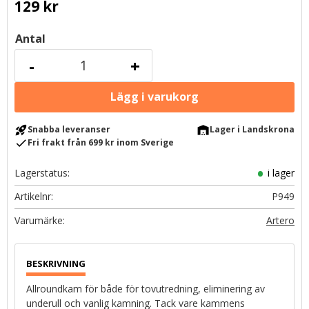
129
kr
Antal
-
+
rocket_launch
warehouse
Snabba leveranser
Lager i Landskrona
check
Fri frakt från 699 kr inom Sverige
Lagerstatus
i lager
Artikelnr
P949
Artero
Allroundkam för både för tovutredning, eliminering av
underull och vanlig kamning. Tack vare kammens