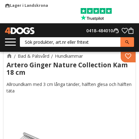
Lager i Landskrona
warehouse
Meny
Favor
0418-484010
support_agent
Kund
Bad & Pälsvård
Hundkammar
Lägg 
Artero Ginger Nature Collection Kam
18 cm
Allroundkam med 3 cm långa tänder, hälften glesa och hälften
täta