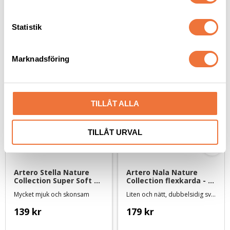
y
c
k
Statistik
Senaste besökta produkter
e
s
Marknadsföring
v
a
l
TILLÅT ALLA
TILLÅT URVAL
Artero Stella Nature 
Artero Nala Nature 
Collection Super Soft 
Collection flexkarda - 
karda - small
ena sidan med 
Mycket mjuk och skonsam
Liten och nätt, dubbelsidig sviktande hundkarda
plastknoppar
139
kr
179
kr