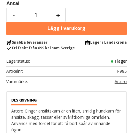
Antal
-
+
rocket_launch
warehouse
Snabba leveranser
Lager i Landskrona
check
Fri frakt från 699 kr inom Sverige
Lagerstatus
i lager
Artikelnr
P985
Artero
Artero Ginger ansiktskam är en liten, smidig hundkam för
ansikte, skägg, tassar eller svåråtkomliga områden.
Används med fördel för att få bort spår av rinnande
ögon.