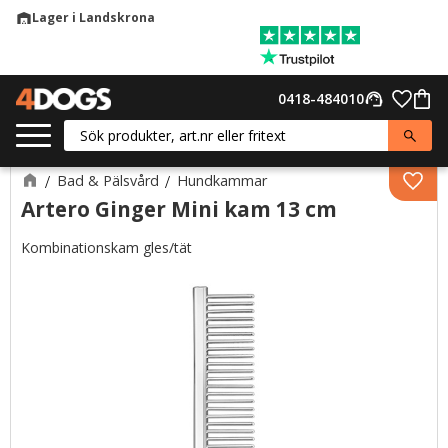
Lager i Landskrona
warehouse
Meny
Favor
0418-484010
support_agent
Kund
Bad & Pälsvård
Hundkammar
Lägg 
Artero Ginger Mini kam 13 cm
Kombinationskam gles/tät