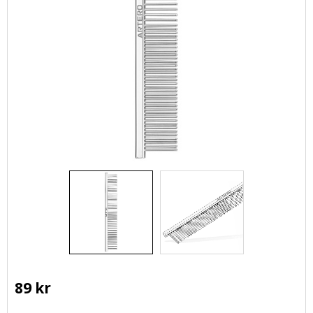
89
kr