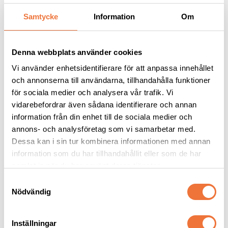
Samtycke
Information
Om
Andra köpte även
Denna webbplats använder cookies
Vi använder enhetsidentifierare för att anpassa innehållet
och annonserna till användarna, tillhandahålla funktioner
för sociala medier och analysera vår trafik. Vi
vidarebefordrar även sådana identifierare och annan
information från din enhet till de sociala medier och
annons- och analysföretag som vi samarbetar med.
Dessa kan i sin tur kombinera informationen med annan
information som du har tillhandahållit eller som de har
4Dogs Belöningsgodis 
Artero Beast Nature 
samlat in när du har använt deras tjänster.
Lamm ca 100 g
Collection Flexkarda - 
large
Torkat hundgodis utan tillsatser, ursprung EU
Dubbelsidig karda med långa stift
S
Nödvändig
a
49
kr
269
kr
m
t
Inställningar