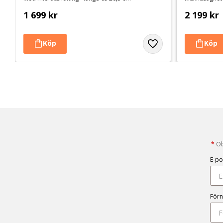
1 699
kr
2 199
kr
*
Obl
E-po
För