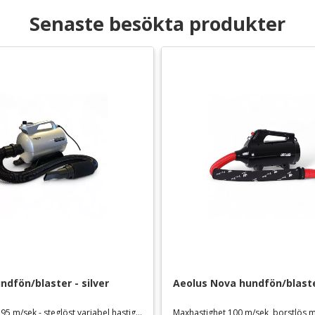
Senaste besökta produkter
dfön/blaster - silver
Aeolus Nova hundfön/blast
Maxhastighet 95 m/sek - steglöst variabel hastighet och tillsatt värme