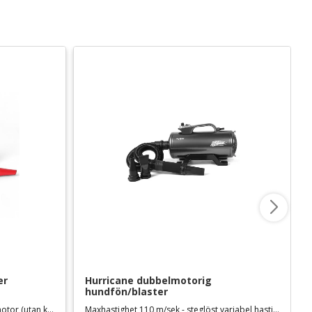
er
Hurricane dubbelmotorig 
hundfön/blaster
Maxhastighet 100 m/sek, borstlös motor (utan kol)
Maxhastighet 110 m/sek - steglöst variabel hastighet