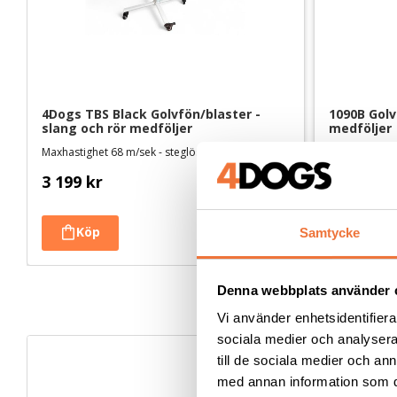
4Dogs TBS Black Golvfön/blaster - 
1090B Golv
slang och rör medföljer
medföljer
Maxhastighet 68 m/sek - steglöst variabel hastighet och tillsatt värme
3 199
kr
3 099
kr
Samtycke
Denna webbplats använder 
Vi använder enhetsidentifierar
sociala medier och analysera 
till de sociala medier och a
med annan information som du 