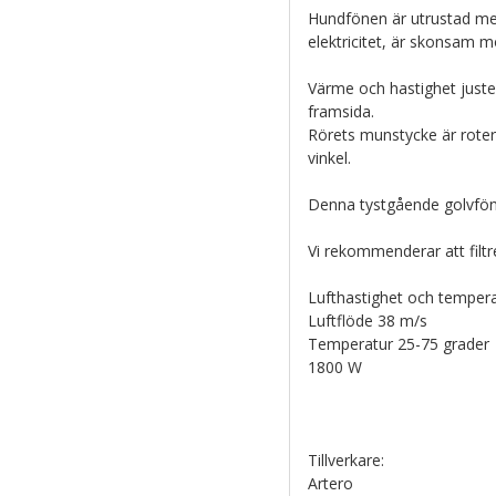
Hundfönen är utrustad me
elektricitet, är skonsam m
Värme och hastighet juster
framsida.
Rörets munstycke är roterbar
vinkel.
Denna tystgående golvfön 
Vi rekommenderar att filtr
Lufthastighet och temperat
Luftflöde 38 m/s
Temperatur 25-75 grader
1800 W
Tillverkare:
Artero