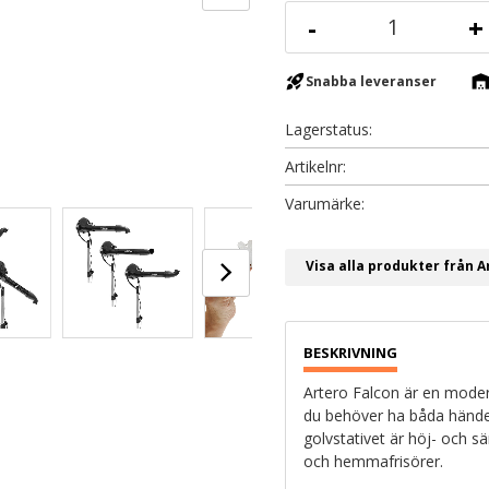
-
+
rocket_launch
warehous
Snabba leveranser
Lagerstatus
Artikelnr
Visa alla produkter från A
Artero Falcon är en moder
du behöver ha båda händern
golvstativet är höj- och s
och hemmafrisörer.