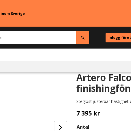
r inom Sverige
inlogg före
Artero Falc
finishingfön
Steglöst justerbar hastighet
7 395
kr
Antal