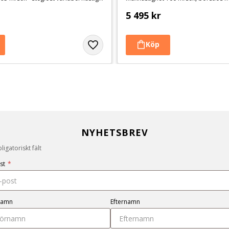
5 495
kr
NYHETSBREV
igatoriskt fält
st
*
namn
Efternamn