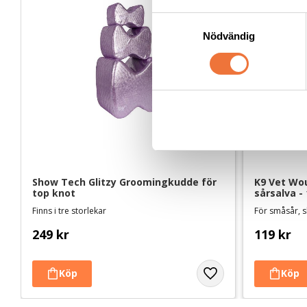
S
Nödvändig
a
m
t
y
c
k
e
s
v
Show Tech Glitzy Groomingkudde för 
K9 Vet Wou
a
top knot
sårsalva -
l
Finns i tre storlekar
För småsår, 
249
kr
119
kr