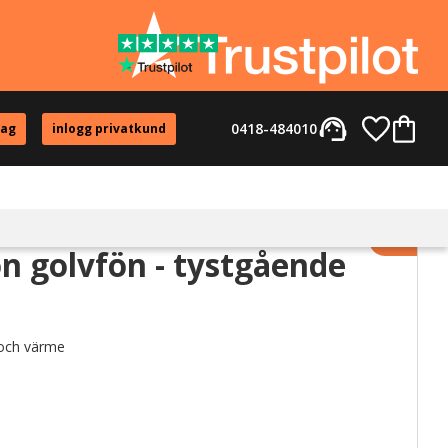
support_agent
Favorite
Kundvag
0418-484010
tag
inlogg privatkund
Lägg til
on golvfön - tystgående
 och värme