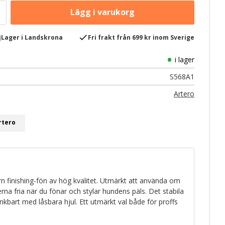
e
check
Lager i Landskrona
Fri frakt från 699 kr inom Sverige
i lager
S568A1
Artero
rtero
n finishing-fön av hög kvalitet. Utmärkt att använda om
a fria när du fönar och stylar hundens päls. Det stabila
änkbart med låsbara hjul. Ett utmärkt val både för proffs