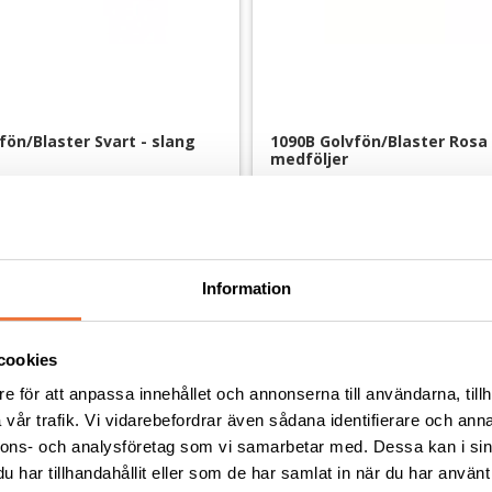
fön/Blaster Svart - slang 
1090B Golvfön/Blaster Rosa -
medföljer
Maxhastighet 56 m/sek - steglöst variabel hastighet och tillsatt värme
3 099
kr
Information
cookies
Andra köpte även
e för att anpassa innehållet och annonserna till användarna, tillh
vår trafik. Vi vidarebefordrar även sådana identifierare och anna
nnons- och analysföretag som vi samarbetar med. Dessa kan i sin
har tillhandahållit eller som de har samlat in när du har använt 