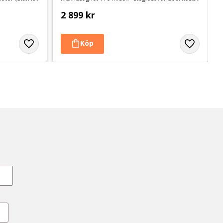
2 899
kr