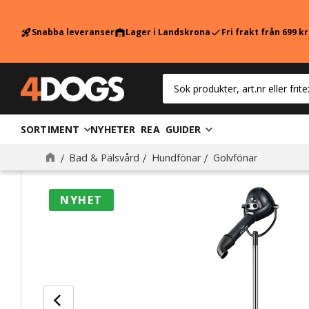
Snabba leveranser
Lager i Landskrona
Fri frakt från 699 k
rocket_launch
warehouse
check
SORTIMENT
NYHETER
REA
GUIDER
Bad & Pälsvård
Hundfönar
Golvfönar
NYHET