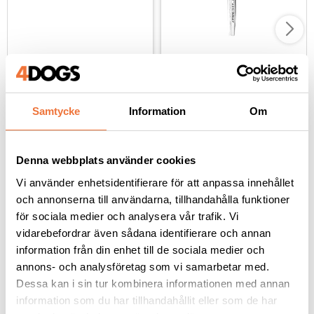
Artero Slalom böjd 
Artero One Plus 
effileringssax - 7 tum
effileringssax - 7 tum
För mjuka rundade former - 48 tänder
38 böjda tänder - urtunning 35%
Samtycke
Information
Om
1 659
kr
1 399
kr
Denna webbplats använder cookies
Vi använder enhetsidentifierare för att anpassa innehållet
och annonserna till användarna, tillhandahålla funktioner
Andra köpte även
för sociala medier och analysera vår trafik. Vi
vidarebefordrar även sådana identifierare och annan
information från din enhet till de sociala medier och
annons- och analysföretag som vi samarbetar med.
Dessa kan i sin tur kombinera informationen med annan
information som du har tillhandahållit eller som de har