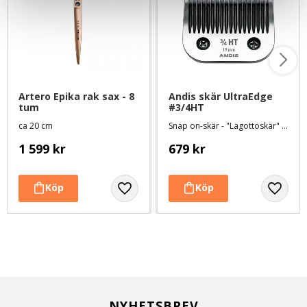
Artero Epika rak sax - 8 
Andis skär UltraEdge 
tum
#3/4HT
ca 20 cm
Snap on-skär - "Lagottoskär" Lämnar 19 mm
1 599
kr
679
kr
NYHETSBREV