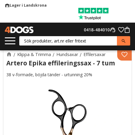
Lager i Landskrona
warehouse
Meny
Favor
0418-484010
support_agent
Kund
Klippa & Trimma
Hundsaxar
Effilersaxar
Lägg 
Artero Epika effileringssax - 7 tum
38 v-formade, böjda tänder - urtunning 20%