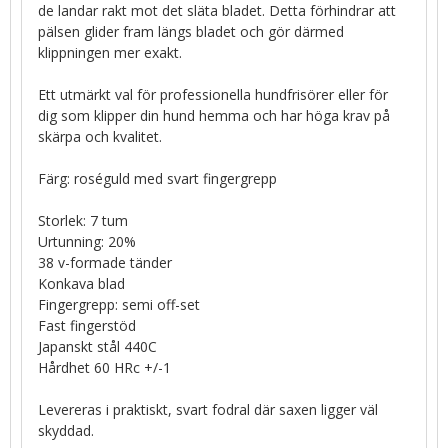
de landar rakt mot det släta bladet. Detta förhindrar att
pälsen glider fram längs bladet och gör därmed
klippningen mer exakt.
Ett utmärkt val för professionella hundfrisörer eller för
dig som klipper din hund hemma och har höga krav på
skärpa och kvalitet.
Färg: roséguld med svart fingergrepp
Storlek: 7 tum
Urtunning: 20%
38 v-formade tänder
Konkava blad
Fingergrepp: semi off-set
Fast fingerstöd
Japanskt stål 440C
Hårdhet 60 HRc +/-1
Levereras i praktiskt, svart fodral där saxen ligger väl
skyddad.