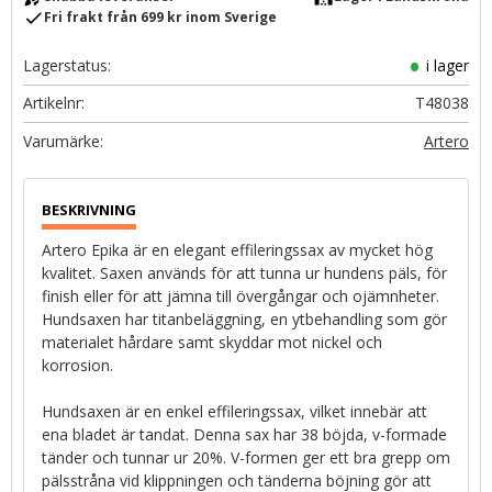
check
Fri frakt från 699 kr inom Sverige
Lagerstatus
i lager
Artikelnr
T48038
Artero
Artero Epika är en elegant effileringssax av mycket hög
kvalitet. Saxen används för att tunna ur hundens päls, för
finish eller för att jämna till övergångar och ojämnheter.
Hundsaxen har titanbeläggning, en ytbehandling som gör
materialet hårdare samt skyddar mot nickel och
korrosion.
Hundsaxen är en enkel effileringssax, vilket innebär att
ena bladet är tandat. Denna sax har 38 böjda, v-formade
tänder och tunnar ur 20%. V-formen ger ett bra grepp om
pälsstråna vid klippningen och tänderna böjning gör att