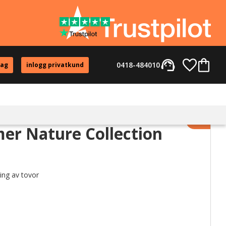
support_agent
Favorite
Kundvag
0418-484010
tag
inlogg privatkund
Lägg til
er Nature Collection
ing av tovor