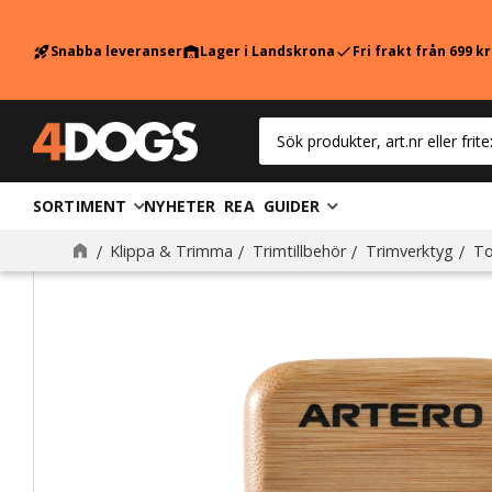
Snabba leveranser
Lager i Landskrona
Fri frakt från 699 k
rocket_launch
warehouse
check
SORTIMENT
NYHETER
REA
GUIDER
Klippa & Trimma
Trimtillbehör
Trimverktyg
To