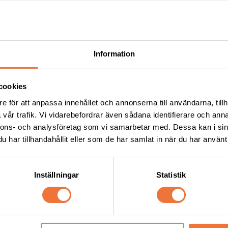
Andra köpte även
Information
cookies
e för att anpassa innehållet och annonserna till användarna, tillh
vår trafik. Vi vidarebefordrar även sådana identifierare och anna
nnons- och analysföretag som vi samarbetar med. Dessa kan i sin
har tillhandahållit eller som de har samlat in när du har använt 
Inställningar
Statistik
et Nature Collection karda 
Vetbed stuvbitar
stift - small
tift och sviktande dyna
Tjocklek ca 28 mm. Finns i tre storl