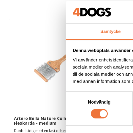
Samtycke
Denna webbplats använder 
Vi använder enhetsidentifierar
sociala medier och analysera 
till de sociala medier och a
med annan information som du 
S
Nödvändig
a
m
t
Artero Bella Nature Collection 
Artero Juli
Flexkarda - medium
med långa 
y
c
Dubbelsidig med en fast och en mjuk sida
20 mm långa s