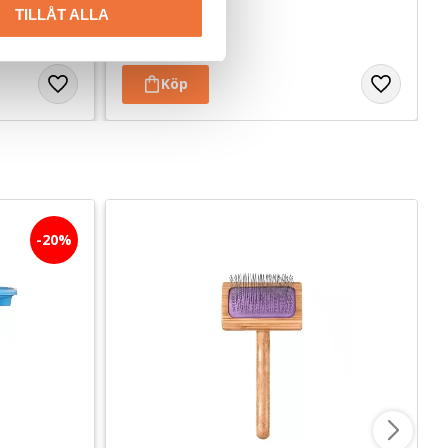
TILLÅT ALLA
139
kr
20
%