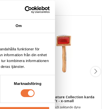
Om
andahålla funktioner för
n information från din enhet
 tur kombinera informationen
deras tjänster.
Marknadsföring
Artero Juliet Nature Collection karda 
med långa stift - x-small
ekar
20 mm långa stift och sviktande dyna