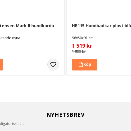
stensen Mark II hundkarda - 
HB115 Hundbadkar plast blå
iktande dyna
96x50x91 cm
1 519
kr
1 899
kr
NYHETSBREV
igatoriskt fält