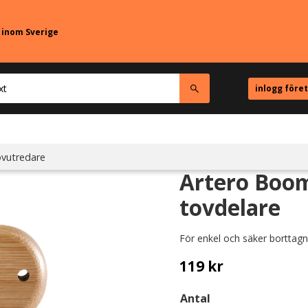
r inom Sverige
inlogg före
vutredare
Artero Boom
tovdelare
För enkel och säker borttagn
119
kr
Antal