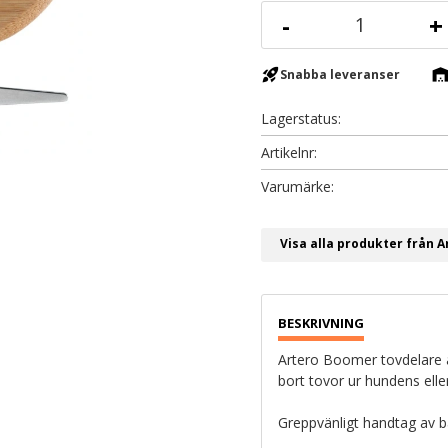
-
+
rocket_launch
warehous
Snabba leveranser
Lagerstatus
Artikelnr
Visa alla produkter från A
Artero Boomer tovdelare ä
bort tovor ur hundens eller
Greppvänligt handtag av ba