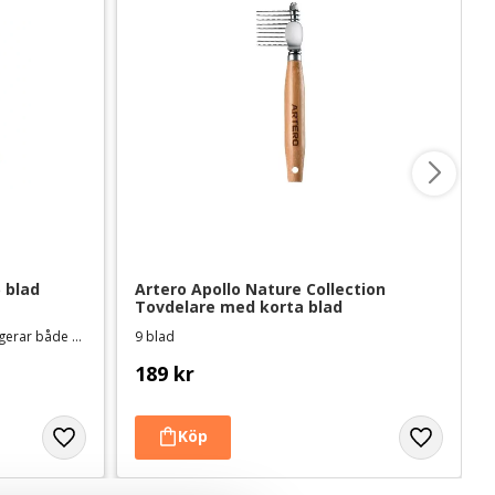
 blad
Artero Apollo Nature Collection 
Tovdelare med korta blad
Utbytbart och vändbart huvud - fungerar både för höger- och vänsterhänta
9 blad
189
kr