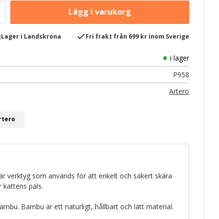
e
check
Lager i Landskrona
Fri frakt från 699 kr inom Sverige
i lager
P958
Artero
rtero
r verktyg som används för att enkelt och säkert skära
 kattens päls.
mbu. Bambu är ett naturligt, hållbart och lätt material.