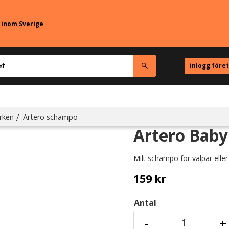
r inom Sverige
inlogg före
rken
Artero schampo
Artero Baby
Milt schampo för valpar elle
159
kr
Antal
-
+