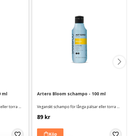
0 ml
Artero Bloom schampo - 100 ml
Veganskt schampo för långa pälsar eller torra och skadade pälsar, med arganolja
Veganskt schampo för långa pälsar eller torra och skadade pälsar, med arganolja
89
kr