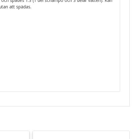
och spädes 1:3 (1 del schampo och 3 delar vatten). Kan
tan att spädas.