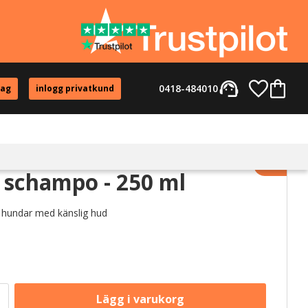
support_agent
Favorite
Kundvag
0418-484010
tag
inlogg privatkund
Lägg til
 schampo - 250 ml
r hundar med känslig hud