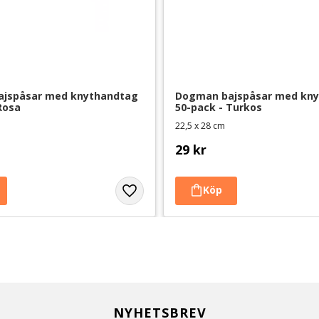
jspåsar med knythandtag 
Dogman bajspåsar med kny
Rosa
50-pack - Turkos
22,5 x 28 cm
29
kr
NYHETSBREV