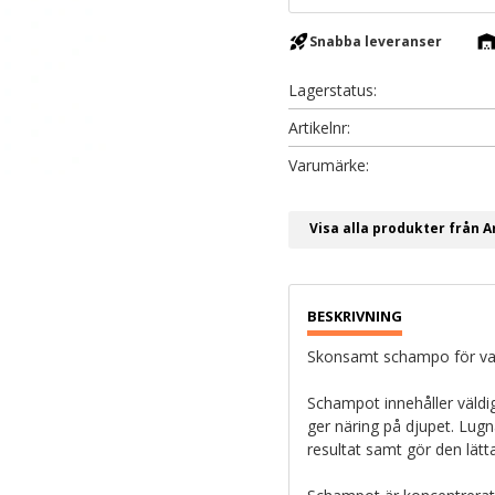
rocket_launch
warehous
Snabba leveranser
Lagerstatus
Artikelnr
Visa alla produkter från A
Skonsamt schampo för valp
Schampot innehåller väldig
ger näring på djupet. Lugna
resultat samt gör den lätta