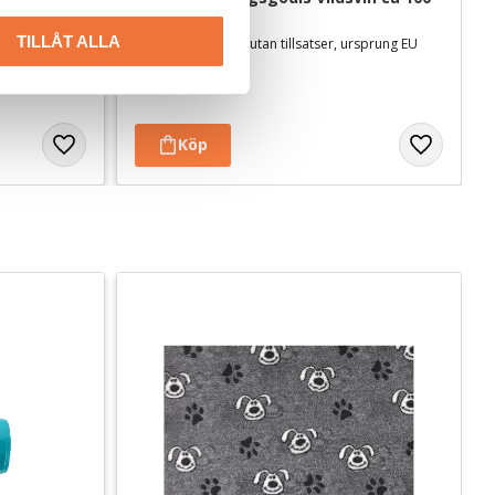
g
TILLÅT ALLA
Torkat hundgodis utan tillsatser, ursprung EU
49
kr