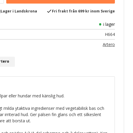
e
check
Lager i Landskrona
Fri frakt från 699 kr inom Sverige
i lager
H664
Artero
rtero
ar eller hundar med känslig hud.
t milda ytaktiva ingredienser med vegetabilisk bas och
r irriterad hud. Ger pälsen fin glans och ett silkeslent
re att borsta ut.