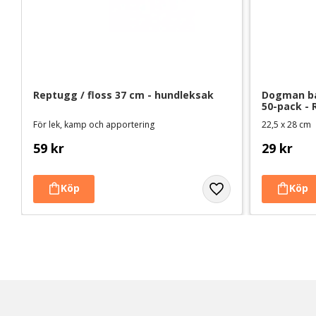
Reptugg / floss 37 cm - hundleksak
Dogman ba
50-pack - 
För lek, kamp och apportering
22,5 x 28 cm
59
kr
29
kr