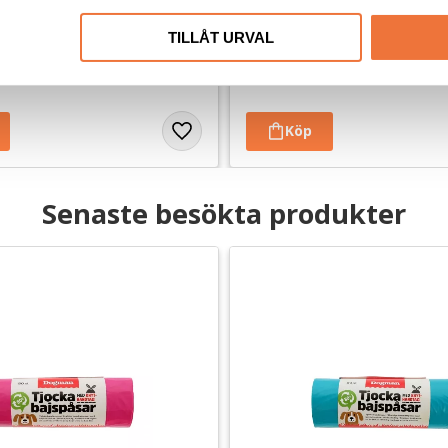
TILLÅT URVAL
dis utan tillsatser, ursprung EU
För lek, kamp och apportering
89
kr
Senaste besökta produkter