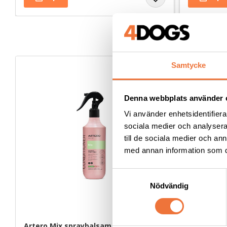
Samtycke
Denna webbplats använder 
Vi använder enhetsidentifierar
sociala medier och analysera 
till de sociala medier och a
med annan information som du 
S
Nödvändig
a
m
t
y
Artero Mix spraybalsam leave-in - 300 
4Dogs Belö