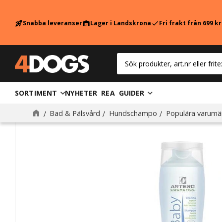
Snabba leveranser
Lager i Landskrona
Fri frakt från 699 k
rocket_launch
warehouse
check
SORTIMENT
NYHETER
REA
GUIDER
Bad & Pälsvård
Hundschampo
Populära varumä