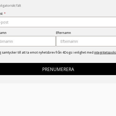
igatoriskt fält
st
*
namn
Efternamn
g samtycker till att ta emot nyhetsbrev från 4Dogs i enlighet med
integritetspoli
PRENUMERERA