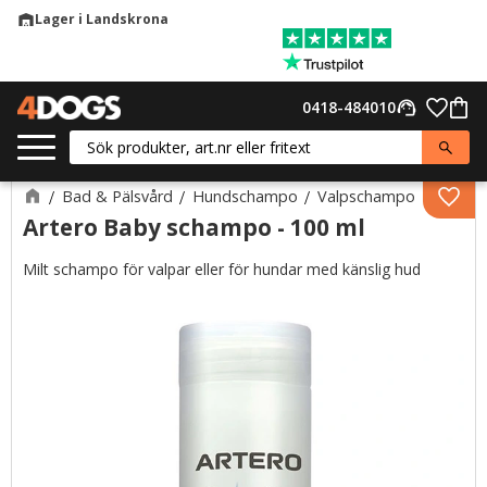
Lager i Landskrona
warehouse
Meny
Favor
0418-484010
support_agent
Kund
Bad & Pälsvård
Hundschampo
Valpschampo
Lägg 
Artero Baby schampo - 100 ml
Milt schampo för valpar eller för hundar med känslig hud