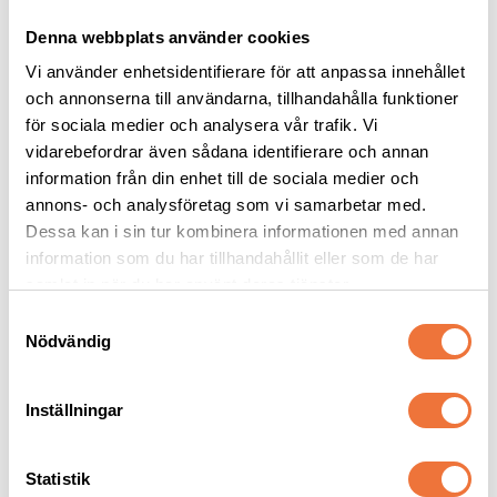
Denna webbplats använder cookies
Vi använder enhetsidentifierare för att anpassa innehållet
och annonserna till användarna, tillhandahålla funktioner
för sociala medier och analysera vår trafik. Vi
vidarebefordrar även sådana identifierare och annan
information från din enhet till de sociala medier och
Artero Mix 
Show Tech+ Quick Fix 
annons- och analysföretag som vi samarbetar med.
spraybalsam leave-in - 
spraybalsam RTU - 500 
650 ml
ml
Dessa kan i sin tur kombinera informationen med annan
Med antistat-effekt, veganskt och fritt från parabener och sulfater
Mycket effektiv balsamspray, färdigblandad
information som du har tillhandahållit eller som de har
299
kr
169
kr
samlat in när du har använt deras tjänster.
S
Nödvändig
a
m
t
Inställningar
Senaste besökta produkter
y
c
k
Statistik