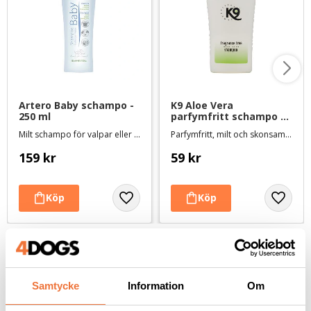
Artero Baby schampo - 
K9 Aloe Vera 
250 ml
parfymfritt schampo - 
100 ml
Milt schampo för valpar eller hundar med känslig hud
Parfymfritt, milt och skonsamt schampo
159
kr
59
kr
Andra köpte även
Samtycke
Information
Om