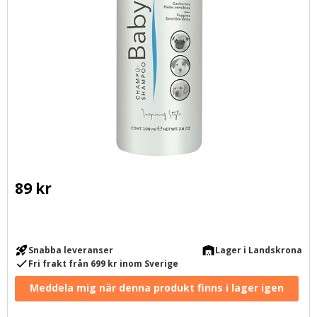
89
kr
rocket_launch
warehouse
Snabba leveranser
Lager i Landskrona
check
Fri frakt från 699 kr inom Sverige