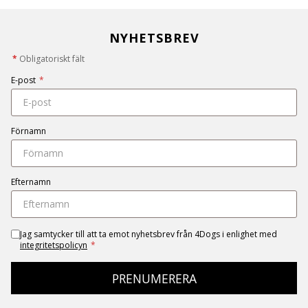
NYHETSBREV
*
Obligatoriskt fält
E-post
*
Förnamn
Efternamn
Jag samtycker till att ta emot nyhetsbrev från 4Dogs i enlighet med
integritetspolicyn
*
PRENUMERERA