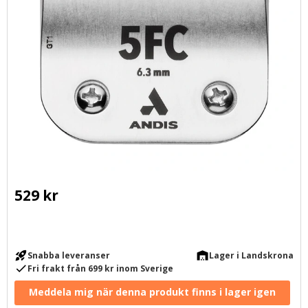
529
kr
rocket_launch
warehouse
Snabba leveranser
Lager i Landskrona
check
Fri frakt från 699 kr inom Sverige