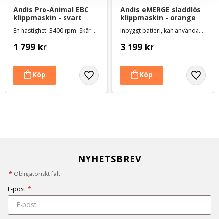
Andis Pro-Animal EBC 
Andis eMERGE sladdlös 
klippmaskin - svart
klippmaskin - orange
En hastighet: 3400 rpm. Skär #10 ingår
Inbyggt batteri, kan användas både med och utan sladd. Brett keramiskt skär #30W ingår
1 799
kr
3 199
kr
NYHETSBREV
*
Obligatoriskt fält
E-post
*