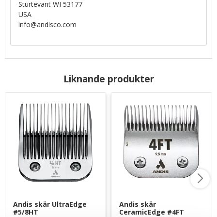
Sturtevant WI 53177
USA
info@andisco.com
Liknande produkter
Andis skär UltraEdge 
Andis skär 
#5/8HT
CeramicEdge #4FT