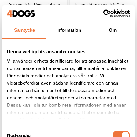
Snap on-skär - Lämnar 16 mm
Keramiskt snap on-skär Fine tooth - Lämnar 9,5 mm
679
kr
549
kr
Samtycke
Information
Om
Denna webbplats använder cookies
Andra köpte även
Vi använder enhetsidentifierare för att anpassa innehållet
och annonserna till användarna, tillhandahålla funktioner
NYHET
för sociala medier och analysera vår trafik. Vi
vidarebefordrar även sådana identifierare och annan
information från din enhet till de sociala medier och
annons- och analysföretag som vi samarbetar med.
Dessa kan i sin tur kombinera informationen med annan
information som du har tillhandahållit eller som de har
samlat in när du har använt deras tjänster.
S
Nödvändig
Trimmercide Blade 
Trimmercide Blade 
a