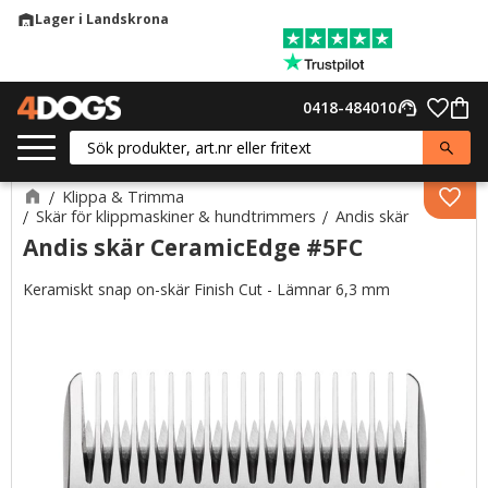
Lager i Landskrona
warehouse
Meny
Favor
0418-484010
support_agent
Kund
Klippa & Trimma
Lägg 
Skär för klippmaskiner & hundtrimmers
Andis skär
Andis skär CeramicEdge #5FC
Keramiskt snap on-skär Finish Cut - Lämnar 6,3 mm