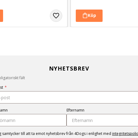
NYHETSBREV
igatoriskt fält
st
*
namn
Efternamn
g samtycker till att ta emot nyhetsbrev från 4Dogs i enlighet med
integritetspoli