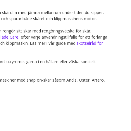
 skärolja med jämna mellanrum under tiden du klipper.
re och sparar både skäret och klippmaskinens motor.
rengör sitt skär med rengöringsvätska för skär,
lade Care
, efter varje användningstillfälle för att förlänga
och klippmaskin. Läs mer i vår guide med
skötselråd för
rrt utrymme, gärna i en hållare eller väska speciellt
ippmaskiner med snap on-skär såsom Andis, Oster, Artero,