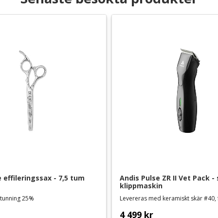
 effileringssax - 7,5 tum
Andis Pulse ZR II Vet Pack - 
klippmaskin
urtunning 25%
4 499
kr