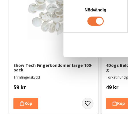
S
Nödvändig
a
m
t
y
c
k
e
s
v
Show Tech Fingerkondomer large 100-
4Dogs Belö
pack
g
a
Trimfingerskydd
Torkat hundgo
l
59
kr
49
kr