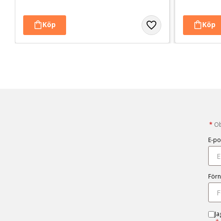
*
Obl
E-po
För
Ja