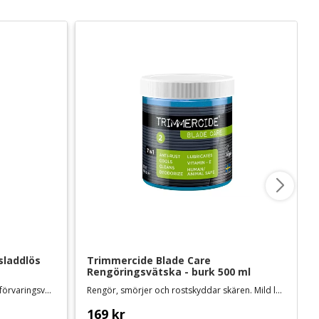
sladdlös 
Trimmercide Blade Care 
Rengöringsvätska - burk 500 ml
Levereras med keramiskt skär #40, förvaringsväska och 2 batterier
Rengör, smörjer och rostskyddar skären. Mild lukt och svensktillverkad
169
kr