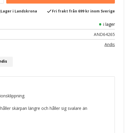
e
check
Lager i Landskrona
Fri frakt från 699 kr inom Sverige
i lager
AND64265
Andis
ndis
onsklippning.
åller skärpan längre och håller sig svalare än