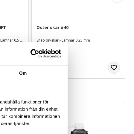
0FT
Oster skär #40
Keramiskt snap on-skär Fine tooth - Lämnar 0,5 mm
Snap on-skär - Lämnar 0,25 mm
399
kr
Om
andahålla funktioner för
NYHET
n information från din enhet
 tur kombinera informationen
deras tjänster.