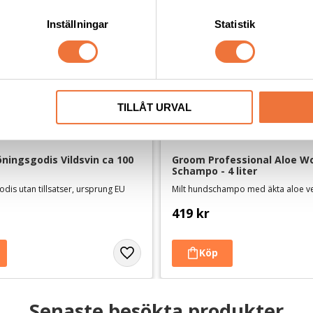
Inställningar
Statistik
TILLÅT URVAL
ningsgodis Vildsvin ca 100 
Groom Professional Aloe Wo
Schampo - 4 liter
dis utan tillsatser, ursprung EU
Milt hundschampo med äkta aloe v
419
kr
Senaste besökta produkter