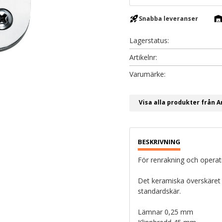
rocket_launch
warehous
Snabba leveranser
Lagerstatus
Artikelnr
Visa alla produkter från A
För renrakning och operati
Det keramiska överskäret h
standardskär.
Lämnar 0,25 mm