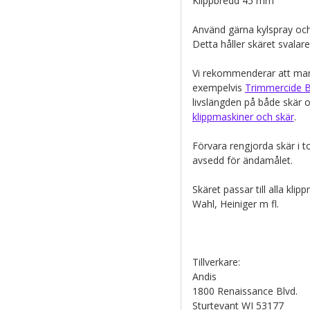
Klippbredd 45 mm
Använd gärna kylspray och
Detta håller skäret svala
Vi rekommenderar att man 
exempelvis
Trimmercide B
livslängden på både skär 
klippmaskiner och skär
.
Förvara rengjorda skär i to
avsedd för ändamålet.
Skäret passar till alla kl
Wahl, Heiniger m fl.
Tillverkare:
Andis
1800 Renaissance Blvd.
Sturtevant WI 53177