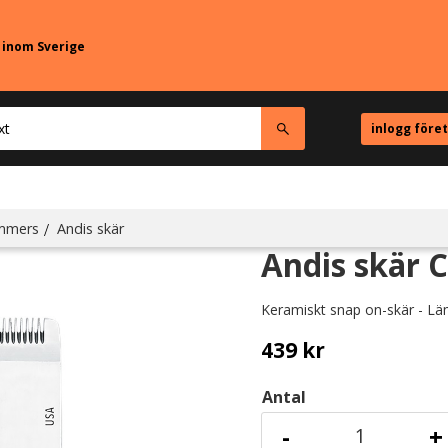
r inom Sverige
inlogg före
immers
Andis skär
Andis skär 
Keramiskt snap on-skär - L
439
kr
Antal
-
+