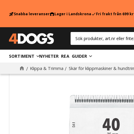
Snabba leveranser
Lager i Landskrona
Fri frakt från 699 k
rocket_launch
warehouse
check
SORTIMENT
NYHETER
REA
GUIDER
Klippa & Trimma
Skär för klippmaskiner & hundtr