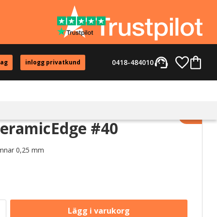
support_agent
Favorite
Kundvag
0418-484010
tag
inlogg privatkund
Lägg til
CeramicEdge #40
ämnar 0,25 mm