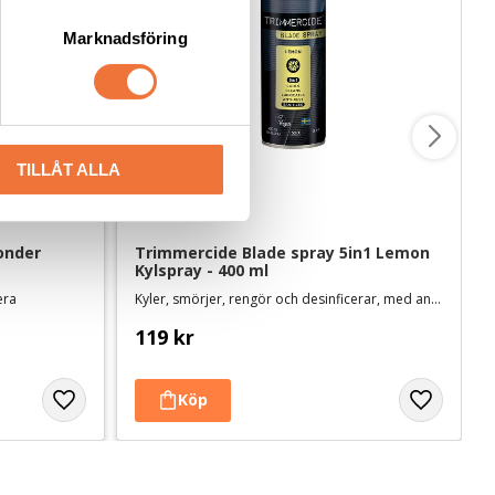
Marknadsföring
TILLÅT ALLA
nder 
Trimmercide Blade spray 5in1 Lemon 
Kylspray - 400 ml
era
Kyler, smörjer, rengör och desinficerar, med antirost-formula. Svensktillverkad
119
kr