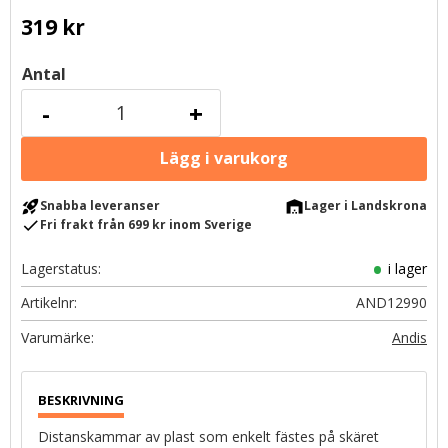
319
kr
Antal
-
+
rocket_launch
warehouse
Snabba leveranser
Lager i Landskrona
check
Fri frakt från 699 kr inom Sverige
Lagerstatus
i lager
Artikelnr
AND12990
Andis
Distanskammar av plast som enkelt fästes på skäret