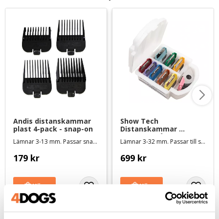
Andis distanskammar 
Show Tech 
plast 4-pack - snap-on
Distanskammar 
rostfritt stål 9-pack - 
Lämnar 3-13 mm. Passar snap on-skär #10
Lämnar 3-32 mm. Passar till standard snap on-skär #30, #15 och #10
snap-on
179
kr
699
kr