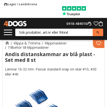
Lager i Landskrona
warehouse
Meny
Favor
0418-484010
support_agent
Kund
Klippa & Trimma
Klippmaskiner
Lägg 
Tillbehör till klippmaskiner
Andis distanskammar av blå plast -
Set med 8 st
Lämnar 16-32 mm. Passar standard snap on-skär #10, #30
eller #40