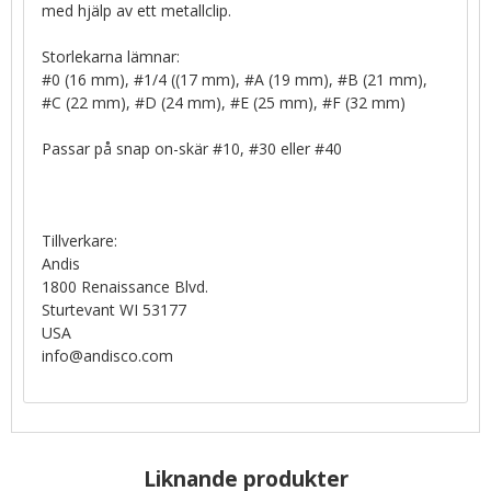
med hjälp av ett metallclip.
Storlekarna lämnar:
#0 (16 mm), #1/4 ((17 mm), #A (19 mm), #B (21 mm),
#C (22 mm), #D (24 mm), #E (25 mm), #F (32 mm)
Passar på snap on-skär #10, #30 eller #40
Tillverkare:
Andis
1800 Renaissance Blvd.
Sturtevant WI 53177
USA
info@andisco.com
Liknande produkter