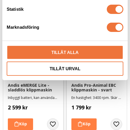
c
Senaste besökta produkter
k
Statistik
e
s
Marknadsföring
v
a
l
TILLÅT ALLA
TILLÅT URVAL
Andis eMERGE Lite - 
Andis Pro-Animal EBC 
sladdlös klippmaskin
klippmaskin - svart
Inbyggt batteri, kan användas både med och utan sladd. Metallskär #10 ingår
En hastighet: 3400 rpm. Skär #10 ingår
2 599
kr
1 799
kr