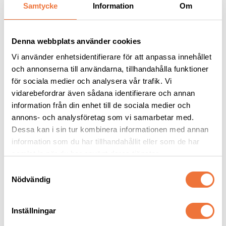
Andra köpte även
Samtycke
Information
Om
Denna webbplats använder cookies
Vi använder enhetsidentifierare för att anpassa innehållet
och annonserna till användarna, tillhandahålla funktioner
för sociala medier och analysera vår trafik. Vi
vidarebefordrar även sådana identifierare och annan
information från din enhet till de sociala medier och
annons- och analysföretag som vi samarbetar med.
Dessa kan i sin tur kombinera informationen med annan
Trimmercide Blade 
Trimmercide Startset 
information som du har tillhandahållit eller som de har
Care Rengöringsvätska 
Rengöring för skär - 4 
- burk 500 ml
produkter
samlat in när du har använt deras tjänster.
Rengör, smörjer och rostskyddar skären. Mild lukt och svensktillverkad
För rengöring av skär och saxar under och efter klippning. Svensktillverkade
S
169
kr
409
kr
Nödvändig
a
m
t
Inställningar
y