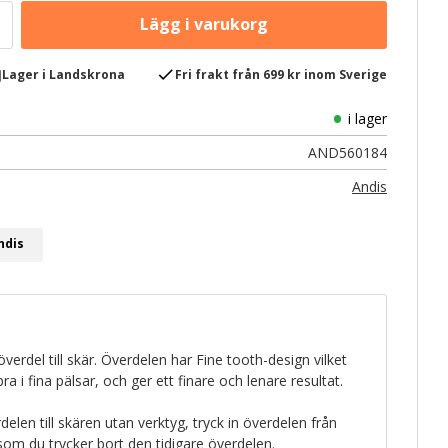
e
check
Lager i Landskrona
Fri frakt från 699 kr inom Sverige
i lager
AND560184
Andis
ndis
erdel till skär. Överdelen har Fine tooth-design vilket
a i fina pälsar, och ger ett finare och lenare resultat.
elen till skären utan verktyg, tryck in överdelen från
som du trycker bort den tidigare överdelen.