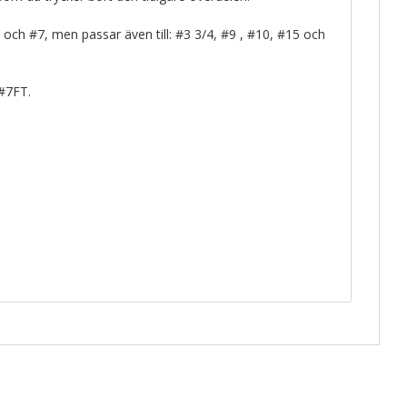
5 och #7, men passar även till: #3 3/4, #9 , #10, #15 och
#7FT.