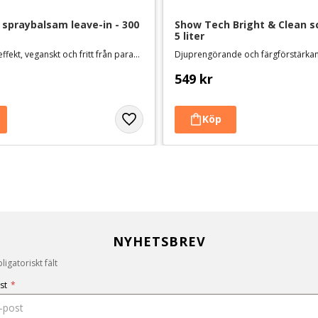
 spraybalsam leave-in - 300 
Show Tech Bright & Clean s
5 liter
Med antistat-effekt, veganskt och fritt från parabener och sulfater
549
kr
NYHETSBREV
igatoriskt fält
st
*