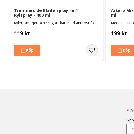
Trimmercide Blade spray 4in1 
Artero Mix
Kylspray - 400 ml
ml
Kyler, smörjer och rengör skär, med antirost-formula. Svensktillverkad
119
kr
199
kr
*
Obl
E-po