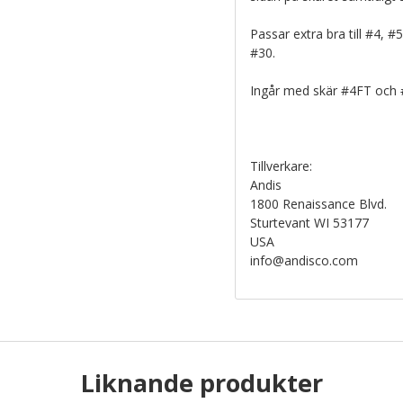
Passar extra bra till #4, #
#30.
Ingår med skär #4FT och 
Tillverkare:
Andis
1800 Renaissance Blvd.
Sturtevant WI 53177
USA
info@andisco.com
Liknande produkter