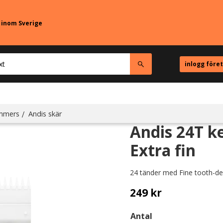
r inom Sverige
inlogg före
immers
Andis skär
Andis 24T ke
Extra fin
24 tänder med Fine tooth-de
249
kr
Antal