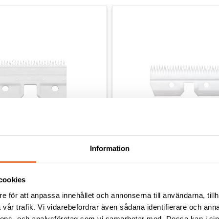
Information
eramisk överdel till skär - 
Andis 29T keramisk överdel t
skär - 4FW, 5FW, 7FW
cookies
26 tänder med Fine tooth-design. För mycket fin päls
e för att anpassa innehållet och annonserna till användarna, tillh
249
kr
vår trafik. Vi vidarebefordrar även sådana identifierare och anna
nnons- och analysföretag som vi samarbetar med. Dessa kan i sin