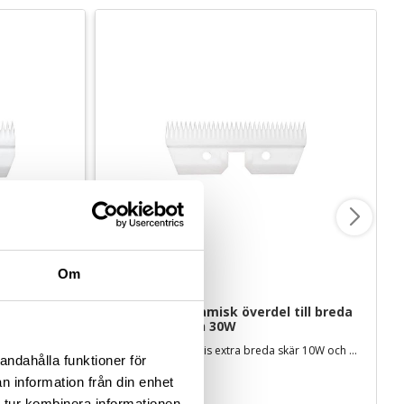
Om
ill breda 
Andis 31T keramisk överdel till breda 
skär - 10W och 30W
29 tänder, för Andis extra breda skär 4FW, 5FW och 7FW
31 tänder, för Andis extra breda skär 10W och 30W
andahålla funktioner för
249
kr
n information från din enhet
 tur kombinera informationen