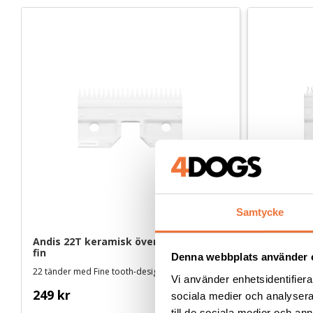
Samtycke
Andis 22T keramisk överdel till skär - 
Andis 26T k
fin
Ultra fin
Denna webbplats använder 
22 tänder med Fine tooth-design
Vi använder enhetsidentifierar
249
kr
249
kr
sociala medier och analysera 
till de sociala medier och a