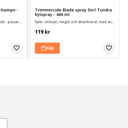
champo - 
Trimmercide Blade spray 5in1 Tundra 
Kylspray - 400 ml
Djuprengörande och färgförstärkande - passar alla färger och pälstyper
Kyler, smörjer, rengör och desinficerar, med antirost-formula. Svensktillverkad
119
kr