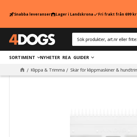
Snabba leveranser
Lager i Landskrona
Fri frakt från 699 k
rocket_launch
warehouse
check
SORTIMENT
NYHETER
REA
GUIDER
Klippa & Trimma
Skär för klippmaskiner & hundtr