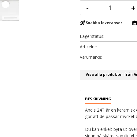
-
+
rocket_launch
warehous
Snabba leveranser
Lagerstatus
Artikelnr
Visa alla produkter från A
Andis 24T är en keramisk öv
gör att de passar mycket br
Du kan enkelt byta ut överd
sidan på skäret samtidigt 