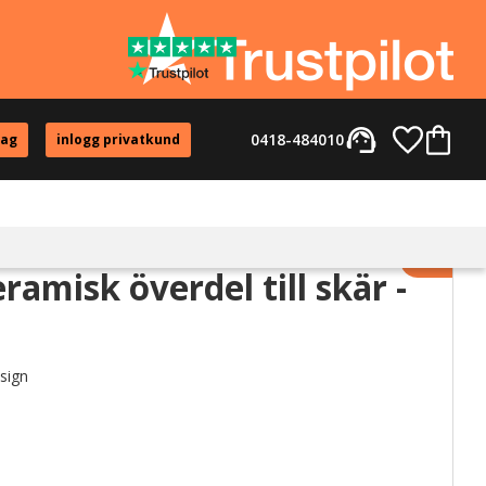
support_agent
Favorite
Kundvag
0418-484010
tag
inlogg privatkund
Lägg til
ramisk överdel till skär -
sign