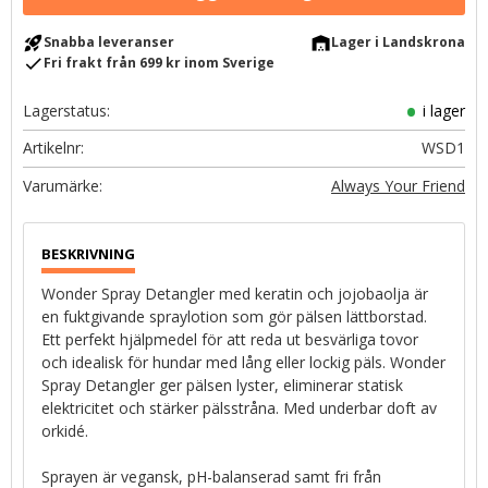
rocket_launch
warehouse
Snabba leveranser
Lager i Landskrona
check
Fri frakt från 699 kr inom Sverige
Lagerstatus
i lager
Artikelnr
WSD1
Always Your Friend
Wonder Spray Detangler med keratin och jojobaolja är
en fuktgivande spraylotion som gör pälsen lättborstad.
Ett perfekt hjälpmedel för att reda ut besvärliga tovor
och idealisk för hundar med lång eller lockig päls. Wonder
Spray Detangler ger pälsen lyster, eliminerar statisk
elektricitet och stärker pälsstråna. Med underbar doft av
orkidé.
Sprayen är vegansk, pH-balanserad samt fri från