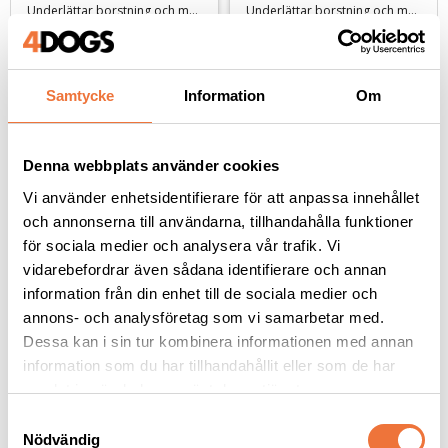
balsamspray - 235 ml
Balsamspray - 1000 ml
Underlättar borstning och motverkar tovbildning
Underlättar borstning och motverkar tovbildning
299
kr
999
kr
Samtycke
Information
Om
Denna webbplats använder cookies
Andra köpte även
Vi använder enhetsidentifierare för att anpassa innehållet
och annonserna till användarna, tillhandahålla funktioner
för sociala medier och analysera vår trafik. Vi
vidarebefordrar även sådana identifierare och annan
information från din enhet till de sociala medier och
annons- och analysföretag som vi samarbetar med.
Dessa kan i sin tur kombinera informationen med annan
information som du har tillhandahållit eller som de har
samlat in när du har använt deras tjänster.
S
Always Your Friend 
Show Tech Ear Buddy 
Nödvändig
a