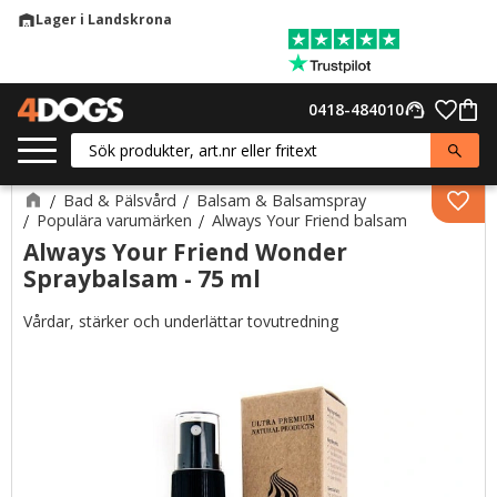
Lager i Landskrona
warehouse
Meny
Favor
0418-484010
support_agent
Kund
Bad & Pälsvård
Balsam & Balsamspray
Lägg 
Populära varumärken
Always Your Friend balsam
Always Your Friend Wonder
Spraybalsam - 75 ml
Vårdar, stärker och underlättar tovutredning