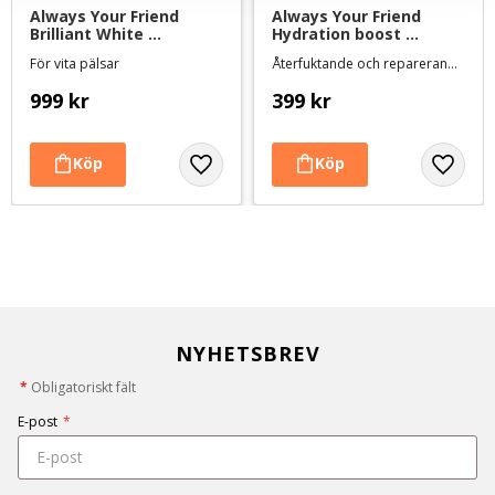
Always Your Friend 
Always Your Friend 
Brilliant White 
Hydration boost 
Schampo - 1000 ml
balsamspray - 250 ml
För vita pälsar
Återfuktande och reparerande för torr päls eller hud
999
kr
399
kr
NYHETSBREV
*
Obligatoriskt fält
E-post
*