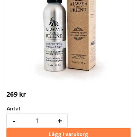
269
kr
Antal
-
+