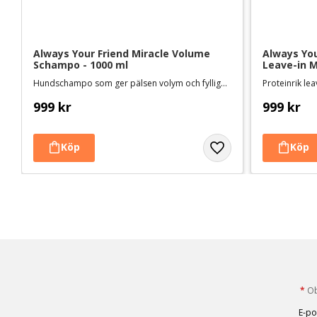
Always Your Friend Miracle Volume 
Always Your
Schampo - 1000 ml
Leave-in M
Hundschampo som ger pälsen volym och fyllighet
Proteinrik l
999
kr
999
kr
*
Obl
E-po