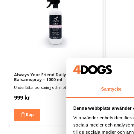
Always Your Friend Daily Brush 
K9 High Ri
Balsamspray - 1000 ml
Underlättar borstning och motverkar tovbildning
Vårdande bals
Samtycke
999
kr
699
kr
Denna webbplats använder 
Vi använder enhetsidentifierar
sociala medier och analysera 
till de sociala medier och a