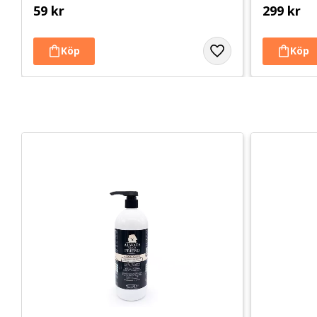
59
kr
299
kr