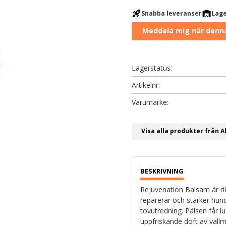
rocket_launch
warehouse
Snabba leveranser
Lage
Lagerstatus
Artikelnr
Visa alla produkter från A
Rejuvenation Balsam är ri
reparerar och stärker hun
tovutredning. Pälsen får l
uppfriskande doft av vall