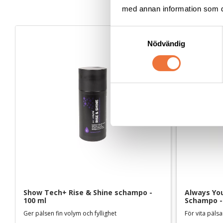
med annan information som du 
S
Nödvändig
a
m
t
y
c
k
e
s
v
a
l
Show Tech+ Rise & Shine schampo - 
Always Your
100 ml
Schampo -
Ger pälsen fin volym och fyllighet
För vita päls