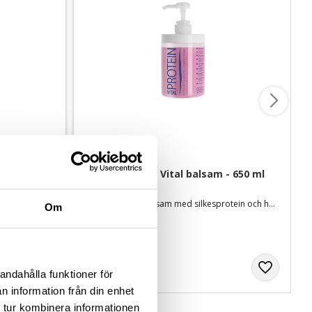
icker 
Artero Protein Vital balsam - 650 ml
ch fyllighet
Djupverkande balsam med silkesprotein och havreextrakt
Om
699
kr
andahålla funktioner för
n information från din enhet
 tur kombinera informationen