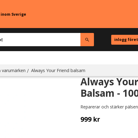
r inom Sverige
inlogg före
a varumärken
Always Your Friend balsam
Always Your
Balsam - 10
Reparerar och stärker pälsen
999
kr