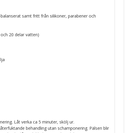
alanserat samt fritt från silikoner, parabener och
 och 20 delar vatten)
lja
ring. Låt verka ca 5 minuter, skölj ur.
terfuktande behandling utan schamponering. Pälsen blir