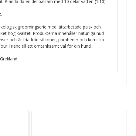
ut. Blanda då en del balsam med 10 delar vatten (1:10).
.
ekologisk groomingserie med lättarbetade päls- och
t hög kvalitet. Produkterna innehåller naturliga hud-
ser och är fria från silikoner, parabener och kemiska
Your Friend till ett omtänksamt val för din hund.
 Grekland.