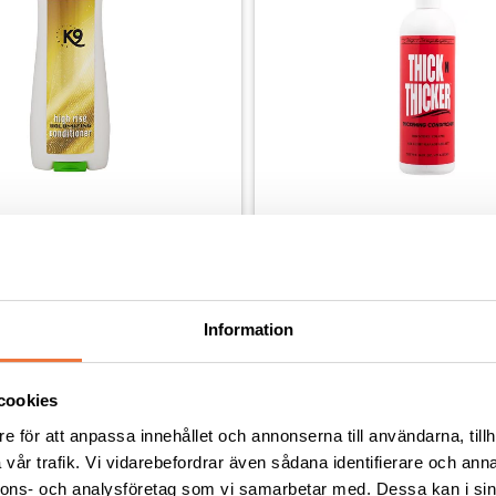
se volymbalsam - 2,7 liter
Chris Christensen Thick N Th
balsam - 473 ml
am för extra volym, lyster och fukt
Hundbalsam som ger pälsen volym o
Information
399
kr
cookies
e för att anpassa innehållet och annonserna till användarna, tillh
vår trafik. Vi vidarebefordrar även sådana identifierare och anna
nnons- och analysföretag som vi samarbetar med. Dessa kan i sin