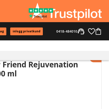
support_agent
Favorite
Kundvag
0418-484010
tag
inlogg privatkund
Lägg til
 Friend Rejuvenation
00 ml