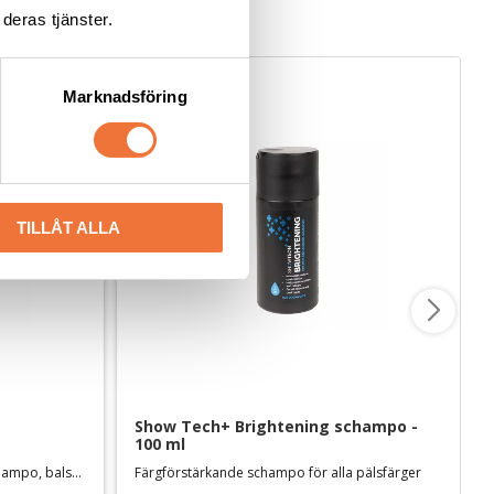
deras tjänster.
Marknadsföring
TILLÅT ALLA
Show Tech+ Brightening schampo - 
100 ml
För enkel och exakt spädning av schampo, balsam mm.
Färgförstärkande schampo för alla pälsfärger