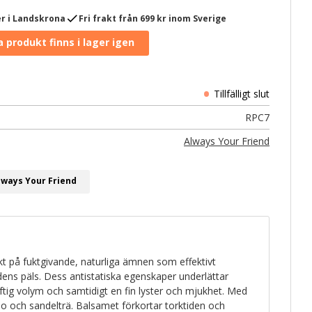
check
r i Landskrona
Fri frakt från 699 kr inom Sverige
RPC7
Always Your Friend
lways Your Friend
kt på fuktgivande, naturliga ämnen som effektivt
dens päls. Dess antistatiska egenskaper underlättar
uftig volym och samtidigt en fin lyster och mjukhet. Med
mo och sandelträ. Balsamet förkortar torktiden och