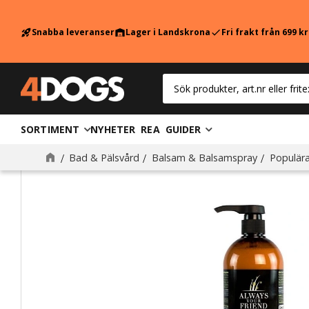
Snabba leveranser
Lager i Landskrona
Fri frakt från 699 k
rocket_launch
warehouse
check
SORTIMENT
NYHETER
REA
GUIDER
Bad & Pälsvård
Balsam & Balsamspray
Populär