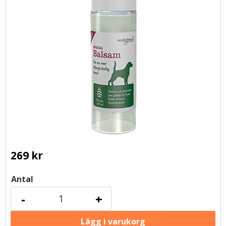
269
kr
Antal
-
+