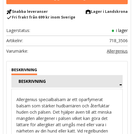
rocket_launch
warehouse
Snabba leveranser
Lager i Landskrona
check
Fri frakt från 699 kr inom Sverige
Lagerstatus
i lager
Artikelnr
718_3506
Allergenius
BESKRIVNING
Allergenius specialbalsam är ett oparfymerat
balsam som stärker hudbarriären och återfuktar
huden och pälsen. Det hjälper även till att minska
mängden allergener i pälsen vilket kan göra det
lättare för allergiker att umgås med eller vara i
närheten av din hund eller katt. Vid regelbunden