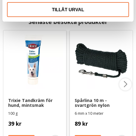
TILLÅT URVAL
Senaste besökta produkter
Trixie Tandkräm för 
Spårlina 10 m - 
hund, mintsmak
svartgrön nylon
100 g
6 mm x 10 meter
39
kr
89
kr