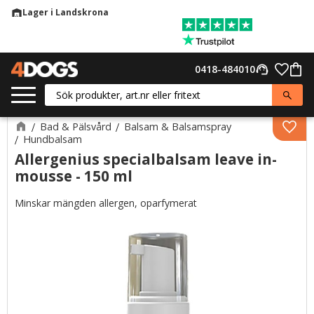
Lager i Landskrona
warehouse
Meny
Favor
0418-484010
support_agent
Kund
Bad & Pälsvård
Balsam & Balsamspray
Lägg 
Hundbalsam
Allergenius specialbalsam leave in-
mousse - 150 ml
Minskar mängden allergen, oparfymerat