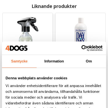
Liknande produkter
Samtycke
Information
Om
Allergenius 
Chris Christensen Day 
specialbalsam leave in-
to Day balsam - 473 ml
spray - 250 ml
Denna webbplats använder cookies
Minskar mängden allergen, oparfymerat
Mycket milt och återfuktande, för torr eller skadad päls och känslig hud
Vi använder enhetsidentifierare för att anpassa innehållet
299
kr
259
kr
och annonserna till användarna, tillhandahålla funktioner
för sociala medier och analysera vår trafik. Vi
vidarebefordrar även sådana identifierare och annan