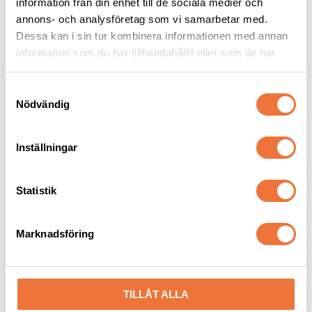
information från din enhet till de sociala medier och
annons- och analysföretag som vi samarbetar med.
Andra köpte även
Dessa kan i sin tur kombinera informationen med annan
information som du har tillhandahållit eller som de har
samlat in när du har använt deras tjänster.
S
Nödvändig
a
m
t
Inställningar
y
c
k
Statistik
e
Artero 
Allergenius 
s
utställningskoppel 
specialschampo - 250 
Marknadsföring
med halsögla - taupe
ml
v
Längd 120 cm
Minskar mängden allergen hos hundar, oparfymerat
a
99
kr
299
kr
l
TILLÅT ALLA