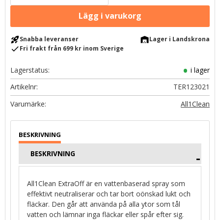
rocket_launch
warehouse
Snabba leveranser
Lager i Landskrona
check
Fri frakt från 699 kr inom Sverige
Lagerstatus
i lager
Artikelnr
TER123021
All1Clean
BESKRIVNING
All1Clean ExtraOff är en vattenbaserad spray som
effektivt neutraliserar och tar bort oönskad lukt och
fläckar. Den går att använda på alla ytor som tål
vatten och lämnar inga fläckar eller spår efter sig.