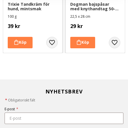
Trixie Tandkräm för 
Dogman bajspåsar 
hund, mintsmak
med knythandtag 50-
pack - Svart
100 g
22,5 x 28 cm
39
kr
29
kr
NYHETSBREV
*
Obligatoriskt fält
E-post
*