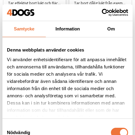
- 1 liter
Tvättmedel - 1,5 liter
Tar effektivt bort lukt och fläckar. Vattenbaserad och svensktillverkad
Tar bort dålig lukt från exempelvis hundbäddar och fällar
219
kr
249
kr
Samtycke
Information
Om
Denna webbplats använder cookies
Andra köpte även
Vi använder enhetsidentifierare för att anpassa innehållet
och annonserna till användarna, tillhandahålla funktioner
för sociala medier och analysera vår trafik. Vi
vidarebefordrar även sådana identifierare och annan
information från din enhet till de sociala medier och
annons- och analysföretag som vi samarbetar med.
Dessa kan i sin tur kombinera informationen med annan
information som du har tillhandahållit eller som de har
samlat in när du har använt deras tjänster.
S
Show Tech Black Paw 
K9 Sterling Silver 
Nödvändig
a