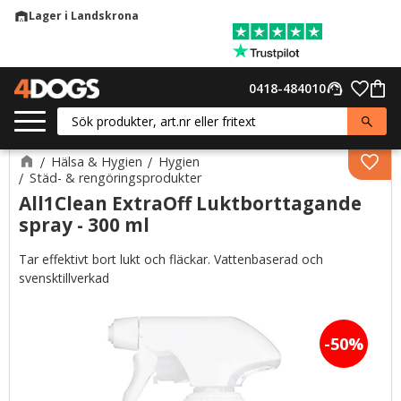
Lager i Landskrona
warehouse
Meny
Favor
0418-484010
support_agent
Kund
Hälsa & Hygien
Hygien
Lägg 
Städ- & rengöringsprodukter
All1Clean ExtraOff Luktborttagande
spray - 300 ml
Tar effektivt bort lukt och fläckar. Vattenbaserad och
svensktillverkad
50
%