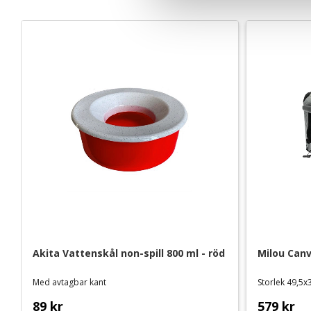
v
a
l
Akita Vattenskål non-spill 800 ml - röd
Milou Canv
Med avtagbar kant
Storlek 49,5
89
kr
579
kr