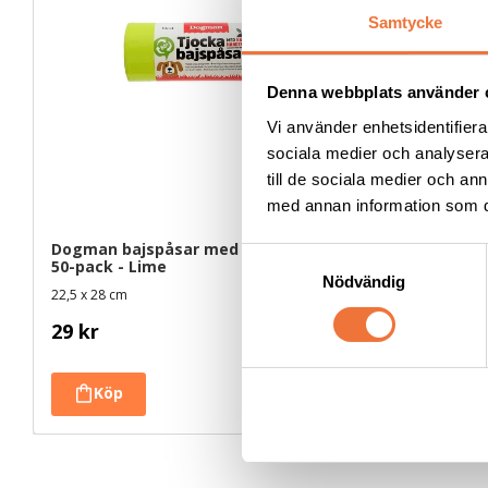
Samtycke
Denna webbplats använder 
Vi använder enhetsidentifierar
sociala medier och analysera 
till de sociala medier och a
med annan information som du 
Dogman bajspåsar med knythandtag 
Dogman ba
S
50-pack - Lime
50-pack -
Nödvändig
a
22,5 x 28 cm
22,5 x 28 cm
m
29
kr
29
kr
t
y
c
k
e
s