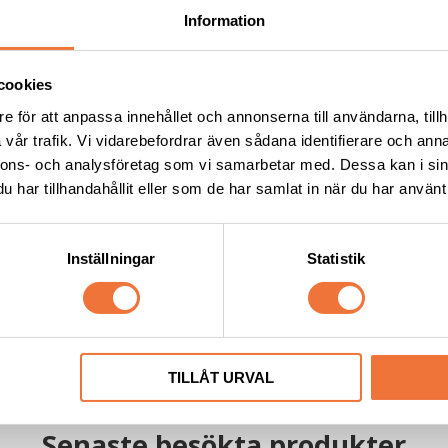
Information
cookies
e för att anpassa innehållet och annonserna till användarna, tillh
vår trafik. Vi vidarebefordrar även sådana identifierare och anna
nnons- och analysföretag som vi samarbetar med. Dessa kan i sin
har tillhandahållit eller som de har samlat in när du har använt 
jspåsar med knythandtag 
Vetbed Retro - Grå/svart/vi
 Orange
Inställningar
Statistik
Tjocklek ca 28 mm. Finns i tre storl
119
kr
TILLÅT URVAL
Senaste besökta produkter