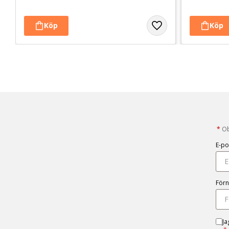
*
Obl
E-po
För
Ja