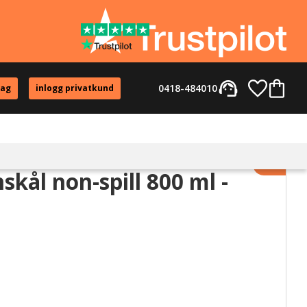
support_agent
Favorite
Kundvag
0418-484010
tag
inlogg privatkund
Lägg til
skål non-spill 800 ml -