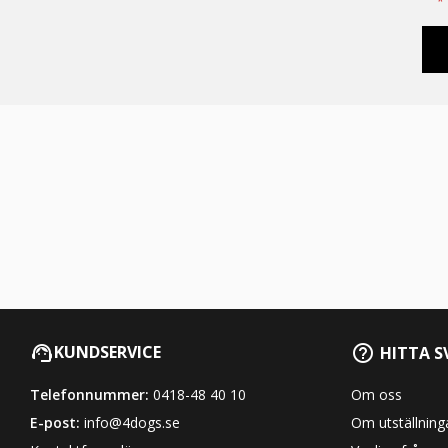
*
KUNDSERVICE
HITTA S
Telefonnummer:
0418-48 40 10
Om oss
E-post:
info@4dogs.se
Om utställning