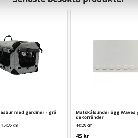
asbur med gardiner - grå
Matskålsunderlägg Waves g
dekorränder
x34,5x35 cm
44x28 cm
45
kr