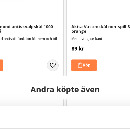
ond antiskvalpskål 1000 
Akita Vattenskål non-spill 80
å
orange
d antispill-funktion för hem och bil
Med avtagbar kant
89
kr
Andra köpte även