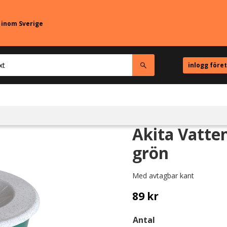
r inom Sverige
inlogg före
Akita Vatten
grön
Med avtagbar kant
89
kr
Antal