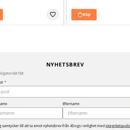
NYHETSBREV
igatoriskt fält
st
*
namn
Efternamn
g samtycker till att ta emot nyhetsbrev från 4Dogs i enlighet med
integritetspoli