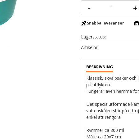
-
+
rocket_launch
warehous
Snabba leveranser
Lagerstatus
Artikelnr
Klassisk, skvalpsäker och lä
på utflykten.
Fungerar även hemma för 
Det specialutformade kant
vattenskålen står på ett o
enkel att rengöra.
Rymmer ca 800 ml
Mått: ca 20x7 cm