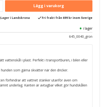
e
check
Lager i Landskrona
Fri frakt från 699 kr inom Sverige
i lager
645_0040_gron
tt vattenskål i plast. Perfekt i transportburen, i bilen eller
hunden som gärna skvätter när den dricker.
en förhindrar att vattnet stänker utanför även om
jämnt underlag. Kanten är avtagbar vilket gör hundskålen