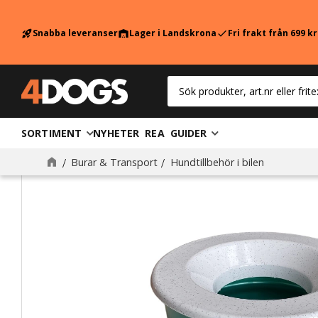
Snabba leveranser
Lager i Landskrona
Fri frakt från 699 k
rocket_launch
warehouse
check
SORTIMENT
NYHETER
REA
GUIDER
Burar & Transport
Hundtillbehör i bilen