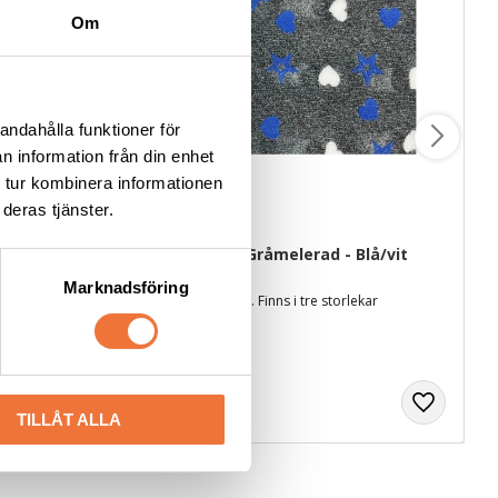
Om
andahålla funktioner för
n information från din enhet
 tur kombinera informationen
deras tjänster.
t
Vetbed Sirius Gråmelerad - Blå/vit
Marknadsföring
ekar
Tjocklek ca 28 mm. Finns i tre storlekar
119
kr
TILLÅT ALLA