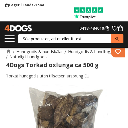
Lager i Landskrona
warehouse
Meny
Favor
0418-484010
support_agent
Kund
Hundgodis & hundskålar
Hundgodis & hundtugg
Lägg 
Naturligt hundgodis
4Dogs Torkad oxlunga ca 500 g
Torkat hundgodis utan tillsatser, ursprung EU