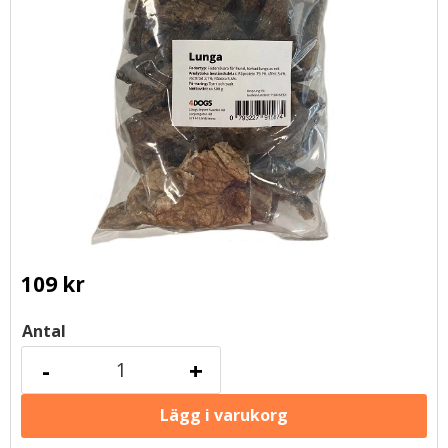
109
kr
Antal
-
+