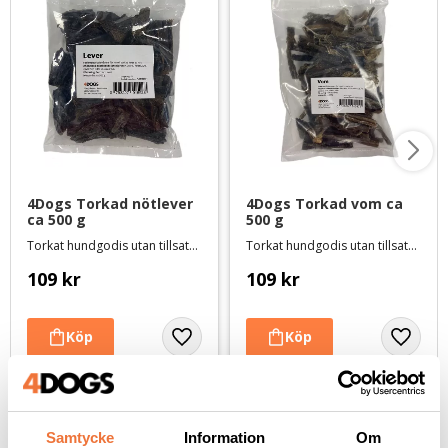
4Dogs Torkad nötlever 
4Dogs Torkad vom ca 
ca 500 g
500 g
Torkat hundgodis utan tillsatser, ursprung EU
Torkat hundgodis utan tillsatser, ursprung EU
109
kr
109
kr
Andra köpte även
Samtycke
Information
Om