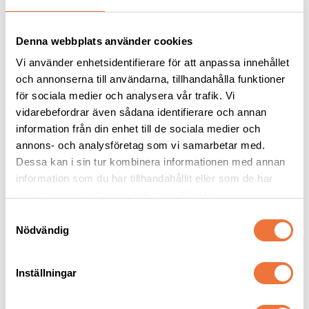
Denna webbplats använder cookies
Vi använder enhetsidentifierare för att anpassa innehållet
och annonserna till användarna, tillhandahålla funktioner
för sociala medier och analysera vår trafik. Vi
vidarebefordrar även sådana identifierare och annan
information från din enhet till de sociala medier och
annons- och analysföretag som vi samarbetar med.
Dogman bajspåsar 
Trixie Premio 
Dessa kan i sin tur kombinera informationen med annan
med knythandtag 50-
Baconpaté 
pack - Svart
belöningsgodis på tub 
information som du har tillhandahållit eller som de har
22,5 x 28 cm
Utan tillsatt socker, glutenfri
110 g
samlat in när du har använt deras tjänster.
29
kr
55
kr
S
Nödvändig
a
m
t
Inställningar
y
c
Senaste besökta produkter