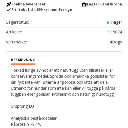
rocket_launch
warehouse
Snabba leveranser
Lager i Landskrona
check
Fri frakt från 699 kr inom Sverige
Lagerstatus
i lager
Artikelnr
915874
4Dogs
Torkad lunga av nöt är ett naturtugg utan tillsatser eller
konserveringsmedel. Spröda och smakrika godisbitar för
din fyrbente vän. Bitarna är porösa och lätta att dela.
Utmärkt för hundar som inte kan eller vill tugga på hårda
tuggben eller godisar. Proteinrikt och naturligt hundtugg.
Ursprung EU
Analytiska beståndsdelar:
Råprotein 79,1%