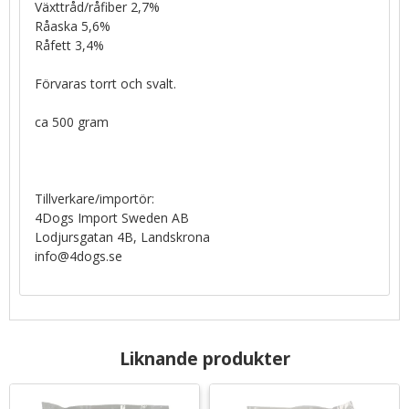
Växttråd/råfiber 2,7%
Råaska 5,6%
Råfett 3,4%
Förvaras torrt och svalt.
ca 500 gram
Tillverkare/importör:
4Dogs Import Sweden AB
Lodjursgatan 4B, Landskrona
info@4dogs.se
Liknande produkter