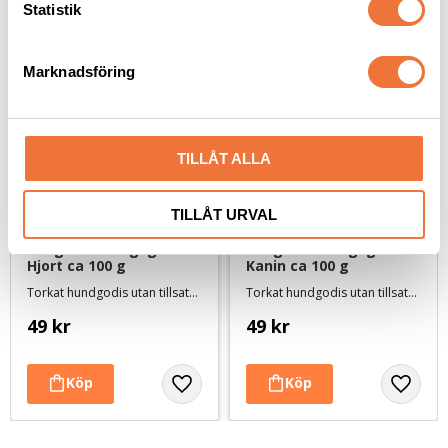
k
Statistik
e
s
Marknadsföring
v
a
l
TILLÅT ALLA
TILLÅT URVAL
4Dogs Belöningsgodis 
4Dogs Belöningsgodis 
Hjort ca 100 g
Kanin ca 100 g
Torkat hundgodis utan tillsatser, ursprung EU
Torkat hundgodis utan tillsatser, ursprung EU
49
kr
49
kr