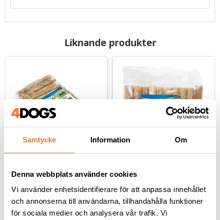
Liknande produkter
Samtycke
Information
Om
2pets Tuggpinne 
2pets Tuggrulle råhud 
Denna webbplats använder cookies
vriden 12 cm - 100-pack
12,5 cm - 10-pack
Vi använder enhetsidentifierare för att anpassa innehållet
Längd 12 cm, diameter 7-8 mm
Längd 12,5 cm diameter 15 mm
och annonserna till användarna, tillhandahålla funktioner
199
kr
79
kr
för sociala medier och analysera vår trafik. Vi