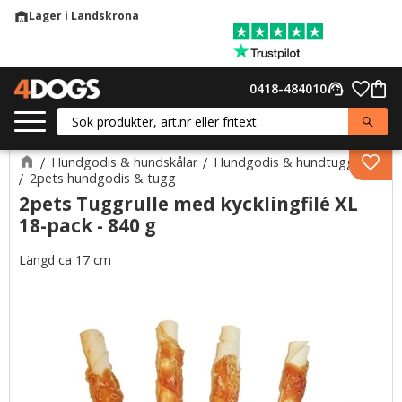
Lager i Landskrona
warehouse
Meny
Favor
0418-484010
support_agent
Kund
Hundgodis & hundskålar
Hundgodis & hundtugg
Lägg 
2pets hundgodis & tugg
2pets Tuggrulle med kycklingfilé XL
18-pack - 840 g
Längd ca 17 cm