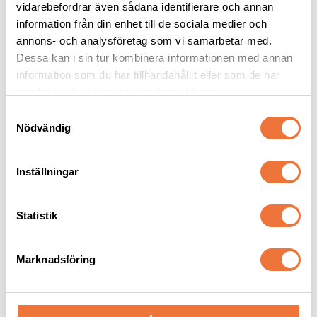
vidarebefordrar även sådana identifierare och annan
information från din enhet till de sociala medier och
annons- och analysföretag som vi samarbetar med.
Dessa kan i sin tur kombinera informationen med annan
Andra köpte även
information som du har tillhandahållit eller som de har
samlat in när du har använt deras tjänster.
S
Nödvändig
a
m
t
Inställningar
y
c
k
Statistik
e
s
Marknadsföring
4Dogs Belöningsgodis 
4Dogs Belöningsgodis 
v
Fasan ca 100 g
Kanin ca 100 g
a
Torkat hundgodis utan tillsatser, ursprung EU
Torkat hundgodis utan tillsatser, ursprung EU
l
49
kr
49
kr