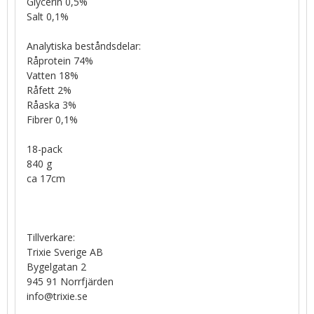
Glycerin 0,5%
Salt 0,1%
Analytiska beståndsdelar:
Råprotein 74%
Vatten 18%
Råfett 2%
Råaska 3%
Fibrer 0,1%
18-pack
840 g
ca 17cm
Tillverkare:
Trixie Sverige AB
Bygelgatan 2
945 91 Norrfjärden
info@trixie.se