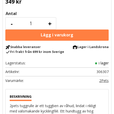
349
kr
Antal
-
+
rocket_launch
warehouse
Snabba leveranser
Lager i Landskrona
check
Fri frakt från 699 kr inom Sverige
Lagerstatus
i lager
Artikelnr
306307
2Pets
2pets tuggrulle är ett tuggben av råhud, lindat i rikligt
med välsmakande kycklingfilé. Ett hundtugg av hög