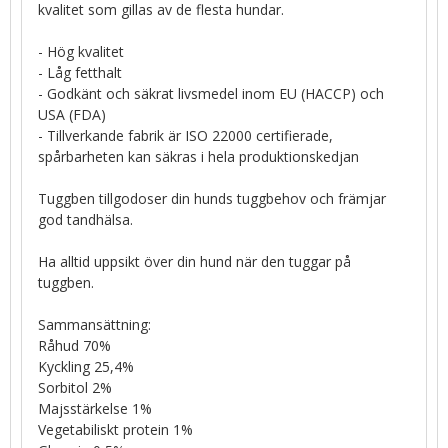
kvalitet som gillas av de flesta hundar.
- Hög kvalitet
- Låg fetthalt
- Godkänt och säkrat livsmedel inom EU (HACCP) och
USA (FDA)
- Tillverkande fabrik är ISO 22000 certifierade,
spårbarheten kan säkras i hela produktionskedjan
Tuggben tillgodoser din hunds tuggbehov och främjar
god tandhälsa.
Ha alltid uppsikt över din hund när den tuggar på
tuggben.
Sammansättning:
Råhud 70%
Kyckling 25,4%
Sorbitol 2%
Majsstärkelse 1%
Vegetabiliskt protein 1%