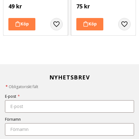
49
kr
75
kr
NYHETSBREV
*
Obligatoriskt fält
E-post
*
Förnamn